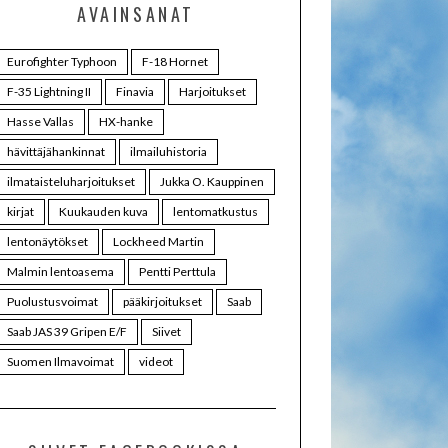
AVAINSANAT
Eurofighter Typhoon
F-18 Hornet
F-35 Lightning II
Finavia
Harjoitukset
Hasse Vallas
HX-hanke
hävittäjähankinnat
ilmailuhistoria
ilmataisteluharjoitukset
Jukka O. Kauppinen
kirjat
Kuukauden kuva
lentomatkustus
lentonäytökset
Lockheed Martin
Malmin lentoasema
Pentti Perttula
Puolustusvoimat
pääkirjoitukset
Saab
Saab JAS 39 Gripen E/F
Siivet
Suomen Ilmavoimat
videot