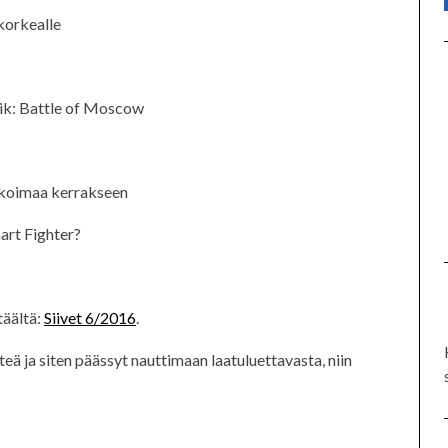
korkealle
ovik: Battle of Moscow
likoimaa kerrakseen
art Fighter?
täältä:
Siivet 6/2016
.
teä ja siten päässyt nauttimaan laatuluettavasta, niin