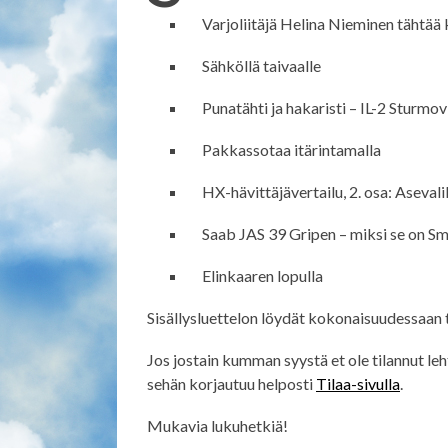
Varjoliitäjä Helina Nieminen tähtää 
Sähköllä taivaalle
Punatähti ja hakaristi – IL-2 Sturm
Pakkassotaa itärintamalla
HX-hävittäjävertailu, 2. osa: Aseva
Saab JAS 39 Gripen – miksi se on Sm
Elinkaaren lopulla
Sisällysluettelon löydät kokonaisuudessaan 
Jos jostain kumman syystä et ole tilannut leh
sehän korjautuu helposti
Tilaa-sivulla
.
Mukavia lukuhetkiä!