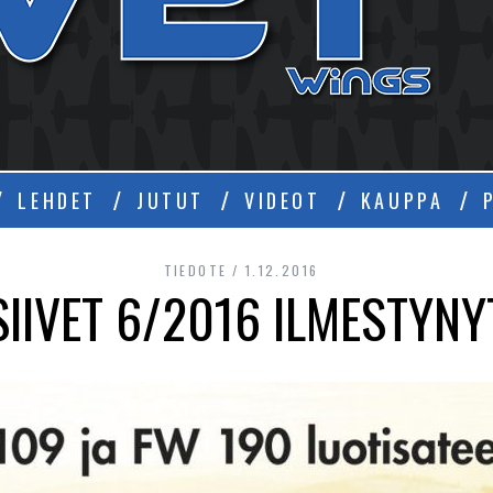
Ä
LEHDET
JUTUT
VIDEOT
KAUPPA
TIEDOTE
1.12.2016
SIIVET 6/2016 ILMESTYNY