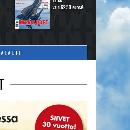
12 kk
vain 62,50 euroa!
PALAUTE
T