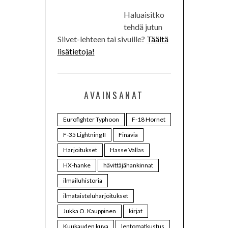
Haluaisitko
tehdä jutun
Siivet-lehteen tai sivuille?
Täältä
lisätietoja!
AVAINSANAT
Eurofighter Typhoon
F-18 Hornet
F-35 Lightning II
Finavia
Harjoitukset
Hasse Vallas
HX-hanke
hävittäjähankinnat
ilmailuhistoria
ilmataisteluharjoitukset
Jukka O. Kauppinen
kirjat
Kuukauden kuva
lentomatkustus