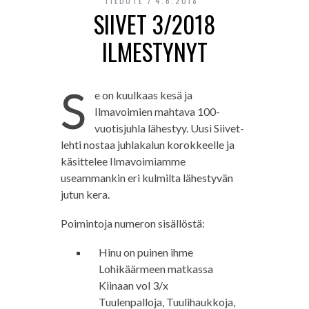
TIEDOTE
4.6.2018
SIIVET 3/2018
ILMESTYNYT
S
e on kuulkaas kesä ja
Ilmavoimien mahtava 100-
vuotisjuhla lähestyy. Uusi Siivet-
lehti nostaa juhlakalun korokkeelle ja
käsittelee Ilmavoimiamme
useammankin eri kulmilta lähestyvän
jutun kera.
Poimintoja numeron sisällöstä:
Hinu on puinen ihme
Lohikäärmeen matkassa
Kiinaan vol 3/x
Tuulenpalloja, Tuulihaukkoja,