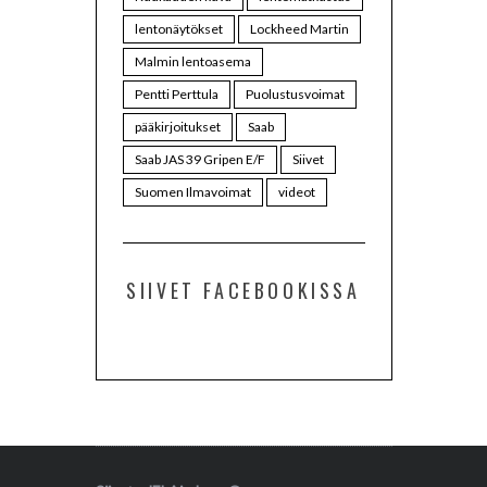
lentonäytökset
Lockheed Martin
Malmin lentoasema
Pentti Perttula
Puolustusvoimat
pääkirjoitukset
Saab
Saab JAS 39 Gripen E/F
Siivet
Suomen Ilmavoimat
videot
SIIVET FACEBOOKISSA