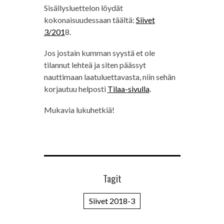
Sisällysluettelon löydät
kokonaisuudessaan täältä:
Siivet
3/201
8.
Jos jostain kumman syystä et ole
tilannut lehteä ja siten päässyt
nauttimaan laatuluettavasta, niin sehän
korjautuu helposti
Tilaa-sivulla
.
Mukavia lukuhetkiä!
Tagit
Siivet 2018-3