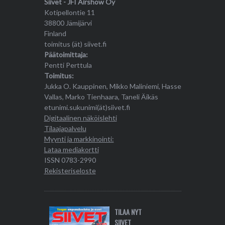
Siivet - JFI Airshow Oy
Kotipellontie 11
38800 Jämijärvi
Finland
toimitus (ät) siivet.fi
Päätoimittaja:
Pentti Perttula
Toimitus:
Jukka O. Kauppinen, Mikko Maliniemi, Hasse
Vallas, Marko Tienhaara, Taneli Äikäs
etunimi.sukunimi(ät)siivet.fi
Digitaalinen näköislehti
Tilaajapalvelu
Myynti ja markkinointi:
Lataa mediakortti
ISSN 0783-2990
Rekisteriseloste
TILAA NYT
SIIVET