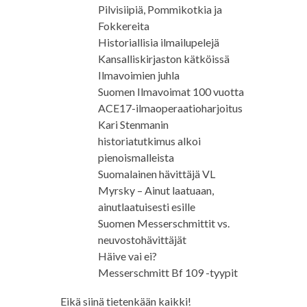
Pilvisiipiä, Pommikotkia ja
Fokkereita
Historiallisia ilmailupelejä
Kansalliskirjaston kätköissä
Ilmavoimien juhla
Suomen Ilmavoimat 100 vuotta
ACE17-ilmaoperaatioharjoitus
Kari Stenmanin
historiatutkimus alkoi
pienoismalleista
Suomalainen hävittäjä VL
Myrsky – Ainut laatuaan,
ainutlaatuisesti esille
Suomen Messerschmittit vs.
neuvostohävittäjät
Häive vai ei?
Messerschmitt Bf 109 -tyypit
Eikä siinä tietenkään kaikki!