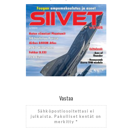
Vastaa
Sähköpostiosoitettasi ei
2/2026
julkaista.
Pakolliset kentät on
merkitty
*