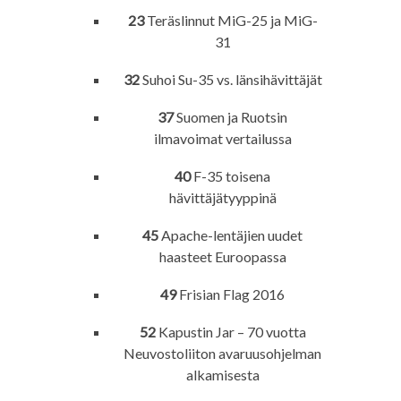
23
Teräslinnut MiG-25 ja MiG-
31
32
Suhoi Su-35 vs. länsihävittäjät
37
Suomen ja Ruotsin
ilmavoimat vertailussa
40
F-35 toisena
hävittäjätyyppinä
45
Apache-lentäjien uudet
haasteet Euroopassa
49
Frisian Flag 2016
52
Kapustin Jar – 70 vuotta
Neuvostoliiton avaruusohjelman
alkamisesta