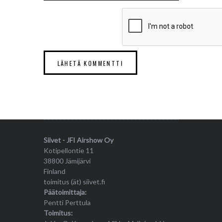
Siivet - JFI Airshow Oy
Kotipellontie 11
38800 Jämijärvi
Finland
toimitus (ät) siivet.fi
Päätoimittaja:
Pentti Perttula
Toimitus: