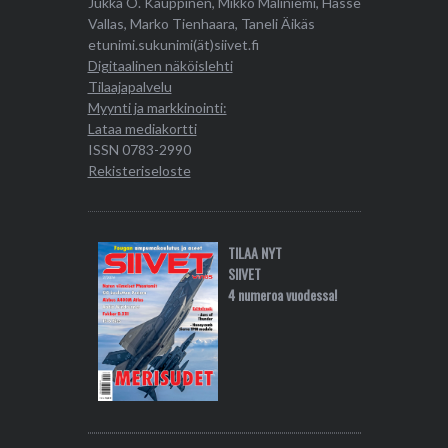
Jukka O. Kauppinen, Mikko Maliniemi, Hasse
Vallas, Marko Tienhaara, Taneli Äikäs
etunimi.sukunimi(ät)siivet.fi
Digitaalinen näköislehti
Tilaajapalvelu
Myynti ja markkinointi:
Lataa mediakortti
ISSN 0783-2990
Rekisteriseloste
TILAA NYT
SIIVET
4 numeroa vuodessa!