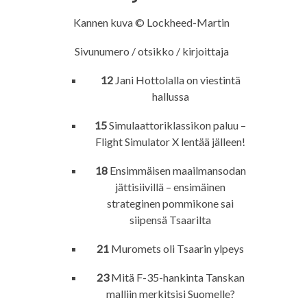
Kannen kuva © Lockheed-Martin
Sivunumero / otsikko / kirjoittaja
12
Jani Hottolalla on viestintä
hallussa
15
Simulaattoriklassikon paluu –
Flight Simulator X lentää jälleen!
18
Ensimmäisen maailmansodan
jättisiivillä – ensimäinen
strateginen pommikone sai
siipensä Tsaarilta
21
Muromets oli Tsaarin ylpeys
23
Mitä F-35-hankinta Tanskan
malliin merkitsisi Suomelle?