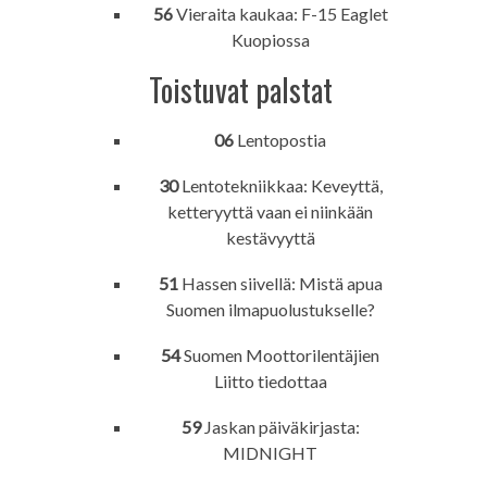
56
Vieraita kaukaa: F-15 Eaglet
Kuopiossa
Toistuvat palstat
06
Lentopostia
30
Lentotekniikkaa: Keveyttä,
ketteryyttä vaan ei niinkään
kestävyyttä
51
Hassen siivellä: Mistä apua
Suomen ilmapuolustukselle?
54
Suomen Moottorilentäjien
Liitto tiedottaa
59
Jaskan päiväkirjasta:
MIDNIGHT