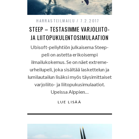
HARRASTEILMAILU
7.2.2017
STEEP – TESTASIMME VARJOLIITO-
JA LIITOPUKULENTOSIMULAATION
Ubisoft-peliyhtiön julkaisema Steep-
peli on astetta erikoisempi
ilmailukokemus. Se on näet extreme-
urheilupeli, joka sisältää laskettelun ja
lumilautailun lisäksi myös täysimittaiset
varjoliito- ja liitopukusimulaatiot.
Upeissa Alppien…
LUE LISÄÄ