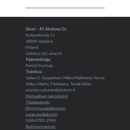
Siivet - JFI Airshow Oy
Kotipellontie 11
38800 Jämijärvi
Finland
toimitus (ät) siivet.fi
Päätoimittaja:
Pentti Perttula
Toimitus:
Jukka O. Kauppinen, Mikko Maliniemi, Hasse
Vallas, Marko Tienhaara, Taneli Äikäs
etunimi.sukunimi(ät)siivet.fi
Digitaalinen näköislehti
Tilaajapalvelu
Myynti ja markkinointi:
Lataa mediakortti
ISSN 0783-2990
Rekisteriseloste