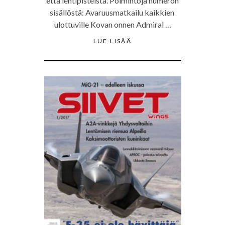
että lehtipisteistä. Poimintoja numeron
sisällöstä: Avaruusmatkailu kaikkien
ulottuville Kovan onnen Admiral …
LUE LISÄÄ