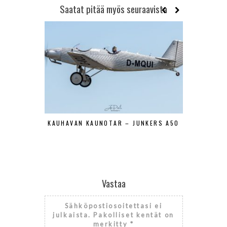
Saatat pitää myös seuraavista
KAUHAVAN KAUNOTAR – JUNKERS A50
KOREA – 
Vastaa
Sähköpostiosoitettasi ei
julkaista.
Pakolliset kentät on
merkitty
*