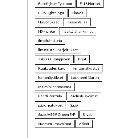
Eurofighter Typhoon
F-18 Hornet
F-35 Lightning II
Finavia
Harjoitukset
Hasse Vallas
HX-hanke
hävittäjähankinnat
ilmailuhistoria
ilmataisteluharjoitukset
Jukka O. Kauppinen
kirjat
Kuukauden kuva
lentomatkustus
lentonäytökset
Lockheed Martin
Malmin lentoasema
Pentti Perttula
Puolustusvoimat
pääkirjoitukset
Saab
Saab JAS 39 Gripen E/F
Siivet
Suomen Ilmavoimat
videot