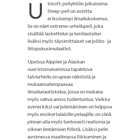
U
bisoft-peliyhtiön julkaisema
Steep-peli on astetta
erikoisempi ilmailukokemus.
Se on näet extreme-urheilupeli, joka
sisältää laskettelun ja lumilautailun
lisäksi myös täysimittaiset varjoliito- ja
liitopukusimulaatiot.
Upeissa Alppien ja Alaskan
vuoristomaisemissa tapahtuva
talviurheilu on upean näköistä ja
mukaansatempaavaa
ilmailunautiskelua, jossa on mukana
myös vahva annos todentuntua. Vaikka
esimerkiksi varjolentäminen on helppoa
myös ensikertalaisille pelaajille, on siinä
pinnan alla myös tuntuvasti realismia ja
oikean lentämisen fiilistä. Lisäksi pelin
avoimessa maailmassa liikkuminen ja