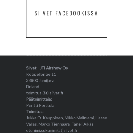
SIIVET FACEBOOKISSA
Siivet - JFI Airshow Oy
Kotipellontie 11
38800 Jämijärvi
Finland
toimitus (ät) siivet.fi
Päätoimittaja:
Pentti Perttula
Toimitus:
Jukka O. Kauppinen, Mikko Maliniemi, Hasse
Vallas, Marko Tienhaara, Taneli Äikäs
etunimi.sukunimi(ät)siivet.fi