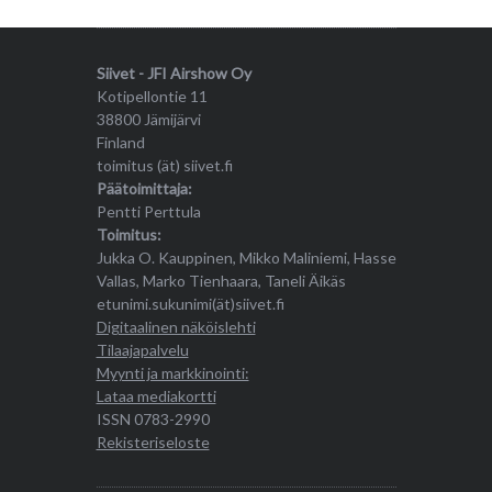
Siivet - JFI Airshow Oy
Kotipellontie 11
38800 Jämijärvi
Finland
toimitus (ät) siivet.fi
Päätoimittaja:
Pentti Perttula
Toimitus:
Jukka O. Kauppinen, Mikko Maliniemi, Hasse
Vallas, Marko Tienhaara, Taneli Äikäs
etunimi.sukunimi(ät)siivet.fi
Digitaalinen näköislehti
Tilaajapalvelu
Myynti ja markkinointi:
Lataa mediakortti
ISSN 0783-2990
Rekisteriseloste