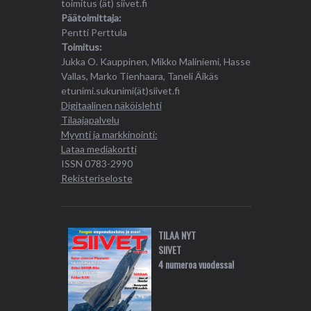
toimitus (ät) siivet.fi
Päätoimittaja:
Pentti Perttula
Toimitus:
Jukka O. Kauppinen, Mikko Maliniemi, Hasse
Vallas, Marko Tienhaara, Taneli Äikäs
etunimi.sukunimi(ät)siivet.fi
Digitaalinen näköislehti
Tilaajapalvelu
Myynti ja markkinointi:
Lataa mediakortti
ISSN 0783-2990
Rekisteriseloste
TILAA NYT
SIIVET
4 numeroa vuodessa!