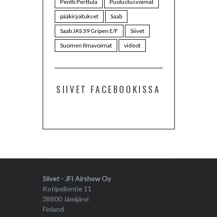
Pentti Perttula
Puolustusvoimat
pääkirjoitukset
Saab
Saab JAS 39 Gripen E/F
Siivet
Suomen Ilmavoimat
videot
SIIVET FACEBOOKISSA
Siivet - JFI Airshow Oy
Kotipellontie 11
38800 Jämijärvi
Finland