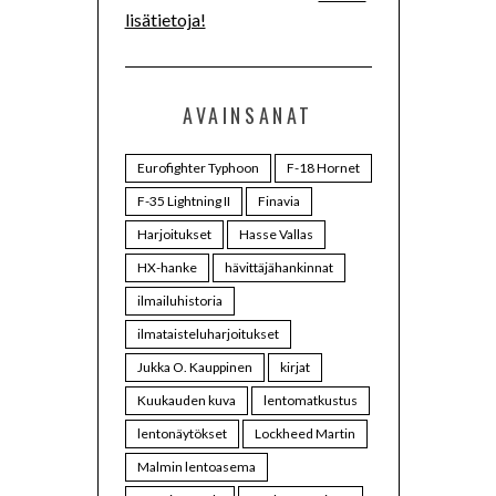
lisätietoja!
AVAINSANAT
Eurofighter Typhoon
F-18 Hornet
F-35 Lightning II
Finavia
Harjoitukset
Hasse Vallas
HX-hanke
hävittäjähankinnat
ilmailuhistoria
ilmataisteluharjoitukset
Jukka O. Kauppinen
kirjat
Kuukauden kuva
lentomatkustus
lentonäytökset
Lockheed Martin
Malmin lentoasema