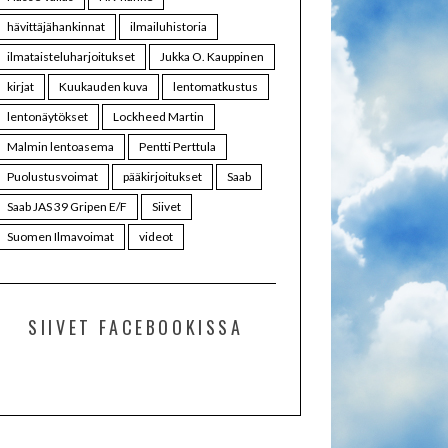
hävittäjähankinnat
ilmailuhistoria
ilmataisteluharjoitukset
Jukka O. Kauppinen
kirjat
Kuukauden kuva
lentomatkustus
lentonäytökset
Lockheed Martin
Malmin lentoasema
Pentti Perttula
Puolustusvoimat
pääkirjoitukset
Saab
Saab JAS 39 Gripen E/F
Siivet
Suomen Ilmavoimat
videot
SIIVET FACEBOOKISSA