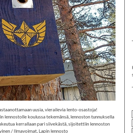
staanottamaan uusia, vierailevia lento-osastoja!
pin lennostolle koulussa tekemänsä, lennoston tunnuksella
keutua kerrallaan pari siivekästä, sijoitettiin lennoston
inen / Ilmavoimat, Lapin lennosto