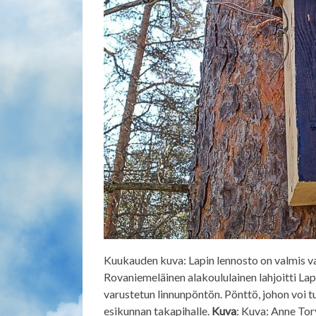
Kuukauden kuva: Lapin lennosto on valmis va
Rovaniemeläinen alakoululainen lahjoitti La
varustetun linnunpöntön. Pönttö, johon voi tu
esikunnan takapihalle.
Kuva
:
Kuva: Anne Torv