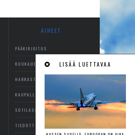
AIHEET
PÄÄKIRJOITUS
LISÄÄ LUETTAVAA
KUUKAUDEN KUVA
HARRASTEILMAILU
KAUPALLINEN ILMAILU
SOTILASILMAILU
TIEDOTTEET
HASSEN SIIVELLÄ: EUROOPAN ON AIKA