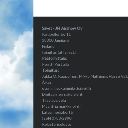
Siivet - JFI Airshow Oy
Kotipellontie 11
38800 Jämijärvi
Finland
toimitus (ät) siivet.fi
Päätoimittaja:
Pentti Perttula
Toimitus:
Jukka O. Kauppinen, Mikko Maliniemi, Hasse Vall
Äikäs
etunimi.sukunimi(ät)siivet.fi
Digitaalinen näköislehti
Tilaajapalvelu
Myynti ja markkinointi:
Lataa mediakortti
ISSN 0783-2990
Rekisteriseloste