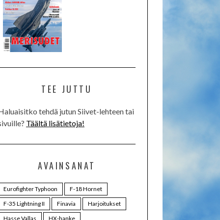
TEE JUTTU
Haluaisitko tehdä jutun Siivet-lehteen tai
sivuille?
Täältä lisätietoja!
AVAINSANAT
Eurofighter Typhoon
F-18 Hornet
F-35 Lightning II
Finavia
Harjoitukset
Hasse Vallas
HX-hanke