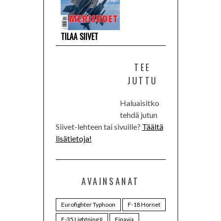
TILAA SIIVET
TEE
JUTTU
Haluaisitko
tehdä jutun
Siivet-lehteen tai sivuille?
Täältä
lisätietoja!
AVAINSANAT
Eurofighter Typhoon
F-18 Hornet
F-35 Lightning II
Finavia