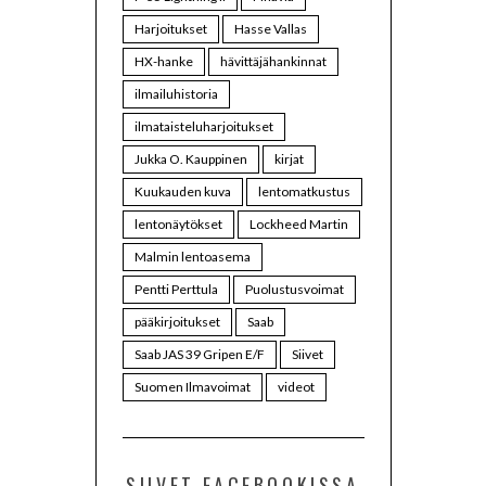
Harjoitukset
Hasse Vallas
HX-hanke
hävittäjähankinnat
ilmailuhistoria
ilmataisteluharjoitukset
Jukka O. Kauppinen
kirjat
Kuukauden kuva
lentomatkustus
lentonäytökset
Lockheed Martin
Malmin lentoasema
Pentti Perttula
Puolustusvoimat
pääkirjoitukset
Saab
Saab JAS 39 Gripen E/F
Siivet
Suomen Ilmavoimat
videot
SIIVET FACEBOOKISSA