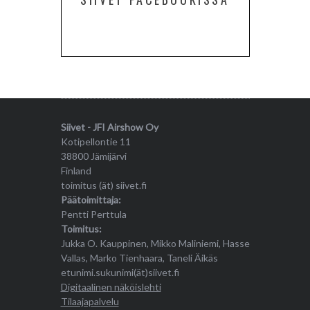
Siivet - JFI Airshow Oy
Kotipellontie 11
38800 Jämijärvi
Finland
toimitus (ät) siivet.fi
Päätoimittaja:
Pentti Perttula
Toimitus:
Jukka O. Kauppinen, Mikko Maliniemi, Hasse
Vallas, Marko Tienhaara, Taneli Äikäs
etunimi.sukunimi(ät)siivet.fi
Digitaalinen näköislehti
Tilaajapalvelu