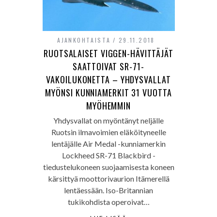
AJANKOHTAISTA
29.11.2018
RUOTSALAISET VIGGEN-HÄVITTÄJÄT
SAATTOIVAT SR-71-
VAKOILUKONETTA – YHDYSVALLAT
MYÖNSI KUNNIAMERKIT 31 VUOTTA
MYÖHEMMIN
Yhdysvallat on myöntänyt neljälle
Ruotsin ilmavoimien eläköityneelle
lentäjälle Air Medal -kunniamerkin
Lockheed SR-71 Blackbird -
tiedustelukoneen suojaamisesta koneen
kärsittyä moottorivaurion Itämerellä
lentäessään. Iso-Britannian
tukikohdista operoivat…