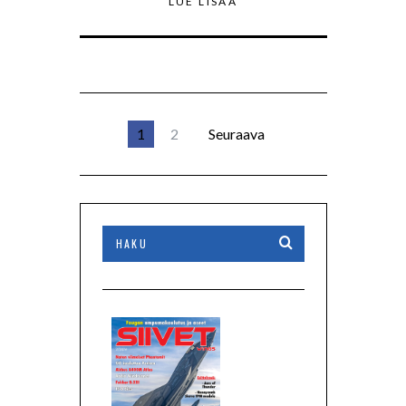
LUE LISÄÄ
1
2
Seuraava