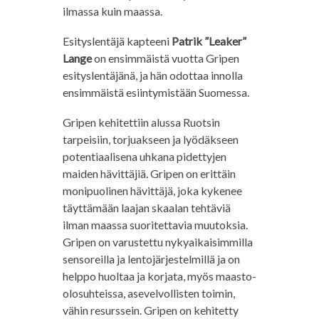
ilmassa kuin maassa.
Esityslentäjä kapteeni
Patrik ”Leaker”
Lange
on ensimmäistä vuotta Gripen
esityslentäjänä, ja hän odottaa innolla
ensimmäistä esiintymistään Suomessa.
Gripen kehitettiin alussa Ruotsin
tarpeisiin, torjuakseen ja lyödäkseen
potentiaalisena uhkana pidettyjen
maiden hävittäjiä. Gripen on erittäin
monipuolinen hävittäjä, joka kykenee
täyttämään laajan skaalan tehtäviä
ilman maassa suoritettavia muutoksia.
Gripen on varustettu nykyaikaisimmilla
sensoreilla ja lentojärjestelmillä ja on
helppo huoltaa ja korjata, myös maasto-
olosuhteissa, asevelvollisten toimin,
vähin resurssein. Gripen on kehitetty