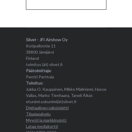
Siivet - JFI Airshow Oy
Kotipellontie 11
38800 Jämijärvi
Finland
toimitus (ät) siivet.fi
Päätoimittaja:
Pentti Perttula
Toimitus:
Jukka O. Kauppinen, Mikko Maliniemi, Hasse
Vallas, Marko Tienhaara, Taneli Äikäs
etunimi.sukunimi(ät)siivet.fi
Digitaalinen näköislehti
Tilaajapalvelu
Myynti ja markkinointi:
Lataa mediakortti