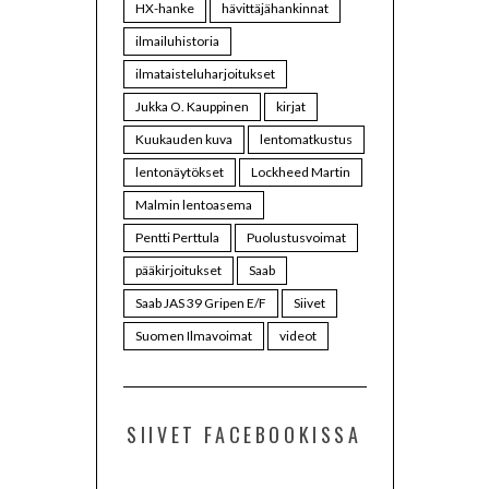
HX-hanke
hävittäjähankinnat
ilmailuhistoria
ilmataisteluharjoitukset
Jukka O. Kauppinen
kirjat
Kuukauden kuva
lentomatkustus
lentonäytökset
Lockheed Martin
Malmin lentoasema
Pentti Perttula
Puolustusvoimat
pääkirjoitukset
Saab
Saab JAS 39 Gripen E/F
Siivet
Suomen Ilmavoimat
videot
SIIVET FACEBOOKISSA