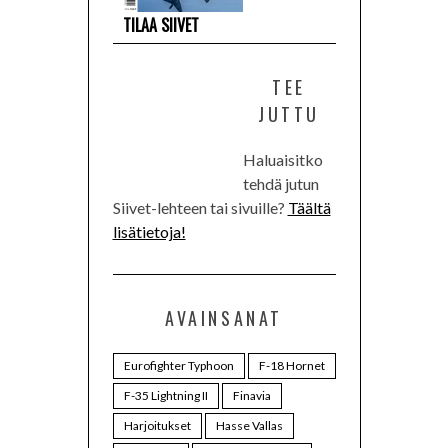
TILAA SIIVET
TEE
JUTTU
Haluaisitko
tehdä jutun
Siivet-lehteen tai sivuille?
Täältä
lisätietoja!
AVAINSANAT
Eurofighter Typhoon
F-18 Hornet
F-35 Lightning II
Finavia
Harjoitukset
Hasse Vallas