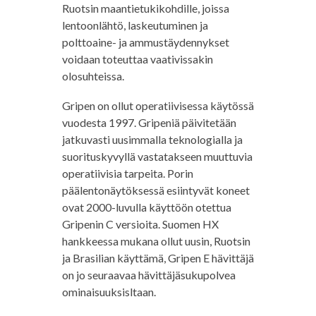
Ruotsin maantietukikohdille, joissa
lentoonlähtö, laskeutuminen ja
polttoaine- ja ammustäydennykset
voidaan toteuttaa vaativissakin
olosuhteissa.
Gripen on ollut operatiivisessa käytössä
vuodesta 1997. Gripeniä päivitetään
jatkuvasti uusimmalla teknologialla ja
suorituskyvyllä vastatakseen muuttuvia
operatiivisia tarpeita. Porin
päälentonäytöksessä esiintyvät koneet
ovat 2000-luvulla käyttöön otettua
Gripenin C versioita. Suomen HX
hankkeessa mukana ollut uusin, Ruotsin
ja Brasilian käyttämä, Gripen E hävittäjä
on jo seuraavaa hävittäjäsukupolvea
ominaisuuksisltaan.