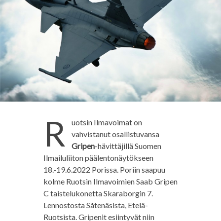
R
uotsin Ilmavoimat on
vahvistanut osallistuvansa
Gripen
-hävittäjillä Suomen
Ilmailuliiton päälentonäytökseen
18.-19.6.2022 Porissa. Poriin saapuu
kolme Ruotsin Ilmavoimien Saab Gripen
C taistelukonetta Skaraborgin 7.
Lennostosta Såtenäsista, Etelä-
Ruotsista. Gripenit esiintyvät niin