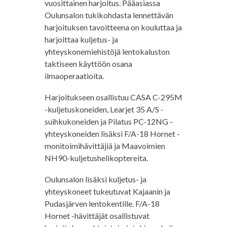
vuosittainen harjoitus. Pääasiassa
Oulunsalon tukikohdasta lennettävän
harjoituksen tavoitteena on kouluttaa ja
harjoittaa kuljetus- ja
yhteyskonemiehistöjä lentokaluston
taktiseen käyttöön osana
ilmaoperaatioita.
Harjoitukseen osallistuu CASA C-295M
-kuljetuskoneiden, Learjet 35 A/S -
suihkukoneiden ja Pilatus PC-12NG -
yhteyskoneiden lisäksi F/A-18 Hornet -
monitoimihävittäjiä ja Maavoimien
NH90-kuljetushelikoptereita.
Oulunsalon lisäksi kuljetus- ja
yhteyskoneet tukeutuvat Kajaanin ja
Pudasjärven lentokentille. F/A-18
Hornet -hävittäjät osallistuvat