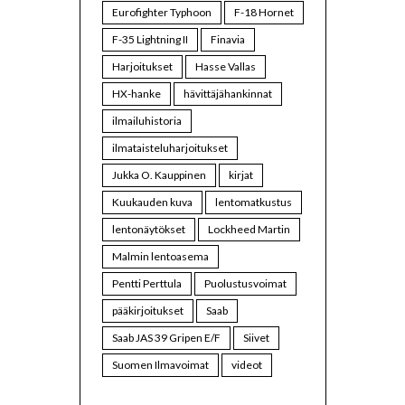
Eurofighter Typhoon
F-18 Hornet
F-35 Lightning II
Finavia
Harjoitukset
Hasse Vallas
HX-hanke
hävittäjähankinnat
ilmailuhistoria
ilmataisteluharjoitukset
Jukka O. Kauppinen
kirjat
Kuukauden kuva
lentomatkustus
lentonäytökset
Lockheed Martin
Malmin lentoasema
Pentti Perttula
Puolustusvoimat
pääkirjoitukset
Saab
Saab JAS 39 Gripen E/F
Siivet
Suomen Ilmavoimat
videot