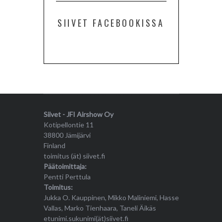
SIIVET FACEBOOKISSA
Siivet - JFI Airshow Oy
Kotipellontie 11
38800 Jämijärvi
Finland
toimitus (ät) siivet.fi
Päätoimittaja:
Pentti Perttula
Toimitus:
Jukka O. Kauppinen, Mikko Maliniemi, Hasse
Vallas, Marko Tienhaara, Taneli Äikäs
etunimi.sukunimi(ät)siivet.fi