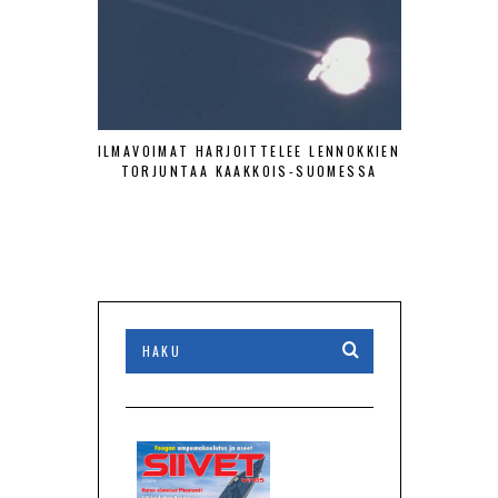
ILMAVOIMAT HARJOITTELEE LENNOKKIEN
SA-KUV
TORJUNTAA KAAKKOIS-SUOMESSA
HISTOR