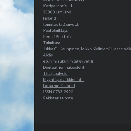
Kotipellontie 11
38800 Jämijärvi
Finland
toimitus (ät) siivet.fi
Päätoimittaja:
Pentti Perttula
Toimitus:
Jukka O. Kauppinen, Mikko Maliniemi, Hasse Vall
Äikäs
etunimi.sukunimi(ät)siivet.fi
Digitaalinen näköislehti
Tilaajapalvelu
Myynti ja markkinointi:
Lataa mediakortti
ISSN 0783-2990
Rekisteriseloste