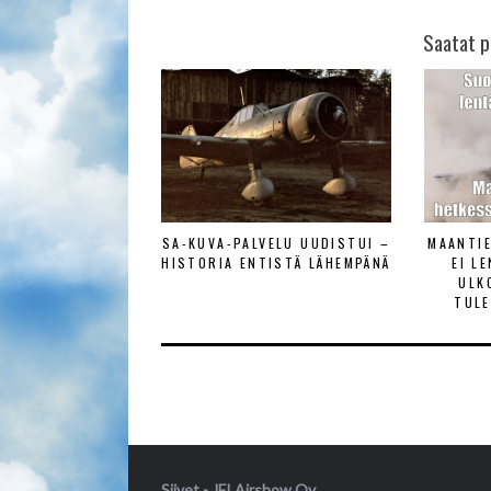
Saatat p
SA-KUVA-PALVELU UUDISTUI –
MAANTI
HISTORIA ENTISTÄ LÄHEMPÄNÄ
EI L
ULK
TULE
Siivet - JFI Airshow Oy