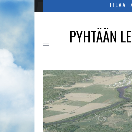
TILAA
PYHTÄÄN L