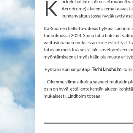
K
orkein hallinto-oikeus ei myönnä v
Aerodrome) alueen asemakaavasta. 
kunnanvaltuustossa hyväksytty as
Itä-Suomen hallinto-oikeus hylkäsi Luonnoll
toukokuussa 2024. Sama taho haki nyt vali
valituslupahakemuksessa ei ole esitetty riit
tai asian merkityksestä lain soveltamiseen m
myöntämiseen ei myöskään ole muuta erityis
Pyhtään kunnanjohtaja
Terhi Lindholm
iloit
– Olemme viime aikoina saaneet muitakin pitk
osin on hyvä, että lentokentän alueen kehi
mukaisesti, Lindholm toteaa.