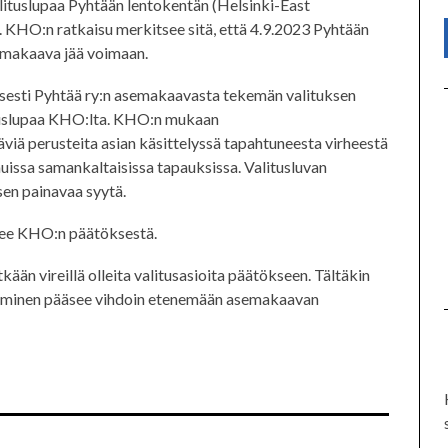
alituslupaa Pyhtään lentokentän (Helsinki-East
KHO:n ratkaisu merkitsee sitä, että 4.9.2023 Pyhtään
emakaava jää voimaan.
isesti Pyhtää ry:n asemakaavasta tekemän valituksen
tuslupaa KHO:lta. KHO:n mukaan
täviä perusteita asian käsittelyssä tapahtuneesta virheestä
uissa samankaltaisissa tapauksissa. Valitusluvan
en painavaa syytä.
see KHO:n päätöksestä.
ään vireillä olleita valitusasioita päätökseen. Tältäkin
ttäminen pääsee vihdoin etenemään asemakaavan