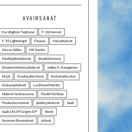
AVAINSANAT
Eurofighter Typhoon
F-18 Hornet
F-35 Lightning II
Finavia
Harjoitukset
Hasse Vallas
HX-hanke
hävittäjähankinnat
ilmailuhistoria
ilmataisteluharjoitukset
Jukka O. Kauppinen
kirjat
Kuukauden kuva
lentomatkustus
lentonäytökset
Lockheed Martin
Malmin lentoasema
Pentti Perttula
Puolustusvoimat
pääkirjoitukset
Saab
Saab JAS 39 Gripen E/F
Siivet
Suomen Ilmavoimat
videot