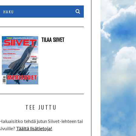
TILAA SIIVET
TEE JUTTU
Haluaisitko tehdä jutun Siivet-lehteen tai
sivuille?
Täältä lisätietoja!