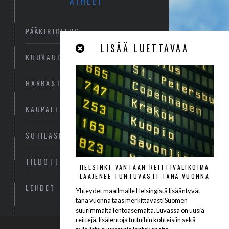
AIHEET
PÄÄKIRJOITUS
LISÄÄ LUETTAVAA
KUUKAUDEN KUVA
HARRASTEILMAILU
KAUPALLINEN ILMAILU
SOTILASILMAILU
TIEDOTTEET
HELSINKI-VANTAAN REITTIVALIKOIMA
LAAJENEE TUNTUVASTI TÄNÄ VUONNA
LEHDET
Yhteydet maailmalle Helsingistä lisääntyvät
tänä vuonna taas merkittävästi Suomen
suurimmalta lentoasemalta. Luvassa on uusia
reittejä, lisälentoja tuttuihin kohteisiin sekä