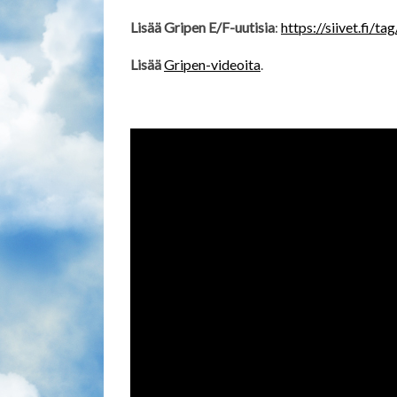
Lisää Gripen E/F-uutisia
:
https://siivet.fi/t
Lisää
Gripen-videoita
.