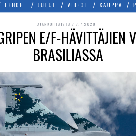
LEHDET
JUTUT
VIDEOT
KAUPPA
AJANKOHTAISTA
7.7.2020
GRIPEN E/F-HÄVITTÄJIEN
BRASILIASSA