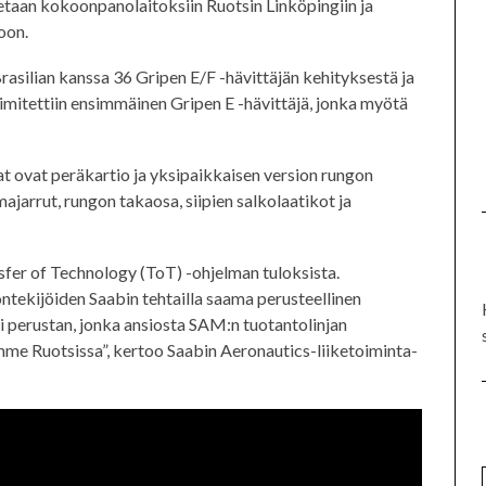
tetaan kokoonpanolaitoksiin Ruotsin Linköpingiin ja
oon.
asilian kanssa 36 Gripen E/F -hävittäjän kehityksestä ja
mitettiin ensimmäinen Gripen E -hävittäjä, jonka myötä
ovat peräkartio ja yksipaikkaisen version rungon
ajarrut, rungon takaosa, siipien salkolaatikot ja
fer of Technology (ToT) -ohjelman tuloksista.
ntekijöiden Saabin tehtailla saama perusteellinen
 perustan, jonka ansiosta SAM:n tuotantolinjan
me Ruotsissa”, kertoo Saabin Aeronautics-liiketoiminta-