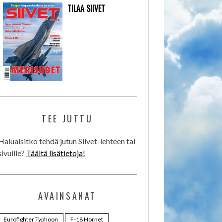
TILAA SIIVET
TEE JUTTU
Haluaisitko tehdä jutun Siivet-lehteen tai
sivuille?
Täältä lisätietoja!
AVAINSANAT
Eurofighter Typhoon
F-18 Hornet