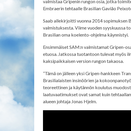
valmistaa Gripenin rungon osia, jotka toimi
Embraerin tehtaalle Brasilian Gavião Peixot
Saab allekirjoitti vuonna 2014 sopimuksen Br
valmistuksesta. Viime vuoden syyskuussa toi
Brasilian oma koelento-ohjelma käynnistyi.
Ensimmäiset SAM:n valmistamat Gripen-osat 
etuosa. Jatkossa tuotantoon tulevat myös ilm
kaksipaikkaisen version rungon takaosa.
”Tämä on jälleen yksi Gripen-hankkeen Trans
Brasilialaisten insinöörien ja kokoonpanotyö
teoreettinen ja käytännön koulutus muodosti
laatuvaatimukset ovat samat kuin tehtaallam
alueen johtaja Jonas Hjelm.