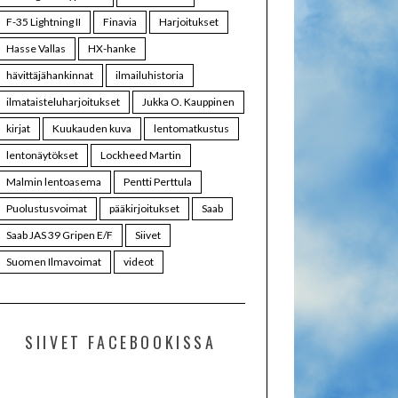
F-35 Lightning II
Finavia
Harjoitukset
Hasse Vallas
HX-hanke
hävittäjähankinnat
ilmailuhistoria
ilmataisteluharjoitukset
Jukka O. Kauppinen
kirjat
Kuukauden kuva
lentomatkustus
lentonäytökset
Lockheed Martin
Malmin lentoasema
Pentti Perttula
Puolustusvoimat
pääkirjoitukset
Saab
Saab JAS 39 Gripen E/F
Siivet
Suomen Ilmavoimat
videot
SIIVET FACEBOOKISSA