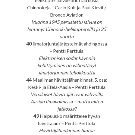
helikopterilaivue odottaa uusia
Chinookeja – Carlo Kuit ja Paul Kievit /
Bronco Aviation
Vuonna 1945 perustettu laivue on
lentänyt Chinook-helikoptereilla jo 25
vuotta
40
Ilmatorjuntajärjestelmät ahdingossa
– Pentti Perttula
Elektronisen sodankäynnin
kehittyminen on vähentänyt
ilmatorjunnan tehokkuutta
44
Maailman hävittäjähankinnat, 5. osa:
Keski- ja Etelä-Aasia – Pentti Perttula
Venäläiset hävittäjät ovat vahvoilla
Aasian Ilmavoimissa – mutta miten
jatkossa?
49
Halpuusko määrittelee hyvän
hävittäjän? – Pentti Perttula
Hävittäjähankinnan hintaa