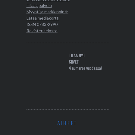
Tilaajapalvelu
Myynti ja markkinointi:
Lataa mediakortti
ISSN 0783-2990
Rekisteriseloste
TILAA NYT
SIIVET
4 numeroa vuodessa!
AIHEET