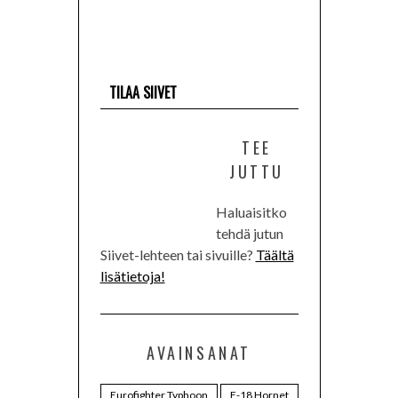
TILAA SIIVET
TEE
JUTTU
Haluaisitko
tehdä jutun
Siivet-lehteen tai sivuille?
Täältä
lisätietoja!
AVAINSANAT
Eurofighter Typhoon
F-18 Hornet