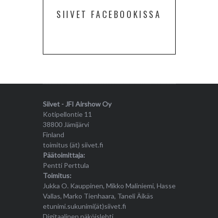
SIIVET FACEBOOKISSA
Siivet - JFI Airshow Oy
Kotipellontie 11
38800 Jämijärvi
Finland
toimitus (ät) siivet.fi
Päätoimittaja:
Pentti Perttula
Toimitus:
Jukka O. Kauppinen, Mikko Maliniemi, Hasse
Vallas, Marko Tienhaara, Taneli Äikäs
etunimi.sukunimi(ät)siivet.fi
Digitaalinen näköislehti