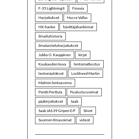
F-35 Lightning II
Finavia
Harjoitukset
Hasse Vallas
HX-hanke
hävittäjähankinnat
ilmailuhistoria
ilmataisteluharjoitukset
Jukka O. Kauppinen
kirjat
Kuukauden kuva
lentomatkustus
lentonäytökset
Lockheed Martin
Malmin lentoasema
Pentti Perttula
Puolustusvoimat
pääkirjoitukset
Saab
Saab JAS 39 Gripen E/F
Siivet
Suomen Ilmavoimat
videot