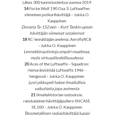
Lähes 300 tunnistuslentoa vuonna 2019
14
Focke Wulf 190 Osa 3: Luftwaffen
viimeinen potkurihävittäjä – Jukka O.
Kauppinen
Dorasta Ta-152:een – Kurt Tankin upean
hävittäjän viimeiset sotalennot
18
RC-lennättäjän unelmia: AeroflyRC8
– Jukka O. Kauppinen
Lennokkinautintoja ympäri maailmaa,
myös virtuaalitodellisuudessa
20
Aces of the Luftwaffe – Squadron:
riemuräiskintää Luftwaffe 1946 -
hengessä – Jukka O. Kauppinen
Lysti pikkupeli hakee ilmailullisia
vaikutteita jopa animesta
21
Ilmailuhistorian outouksia:
ranskalainen hävittäjäpullero SNCASE
SE.100 – Jukka O. Kauppinen
Täysmetallinen raskashävittäjä lupasi