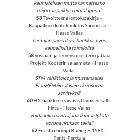
kauhistellaan mutta kannattaako
tuijottaa pelkkää hintalappua?
53
Tavoitteena lentolupakirja –
Kaupallinen lentokoulutus Suomessa –
Hasse Vallas
Lentäjän paperit voi hankkia myös
kaupallisilta toimijoilta
58
Sosiaali- ja terveysministeriö jatkaa
ProjektiKopterin salaamista – Hasse
Vallas
STM vähättelee ja mustamaalaa
FinnHEMSin alasajoa kritisoivia
selvityksiä
60
HX-hankkeen viivästyttämisen kallis
hinta – Hasse Vallas
Voidaanko hävittäjähankintaa lykätä
koronaviruksen takia?
62
Entistä ehompi Boeing F-15EX –
Pentti Perttula