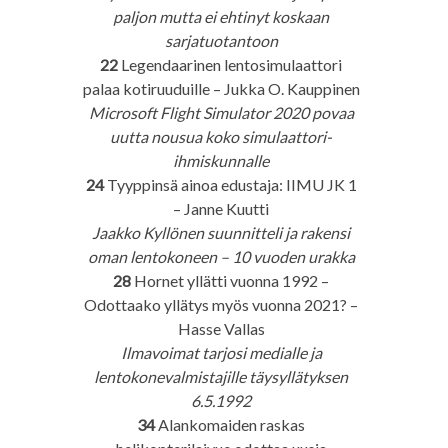
paljon mutta ei ehtinyt koskaan
sarjatuotantoon
22
Legendaarinen lentosimulaattori
palaa kotiruuduille – Jukka O. Kauppinen
Microsoft Flight Simulator 2020 povaa
uutta nousua koko simulaattori-
ihmiskunnalle
24
Tyyppinsä ainoa edustaja: IIMU JK 1
– Janne Kuutti
Jaakko Kyllönen suunnitteli ja rakensi
oman lentokoneen – 10 vuoden urakka
28
Hornet yllätti vuonna 1992 –
Odottaako yllätys myös vuonna 2021? –
Hasse Vallas
Ilmavoimat tarjosi medialle ja
lentokonevalmistajille täysyllätyksen
6.5.1992
34
Alankomaiden raskas