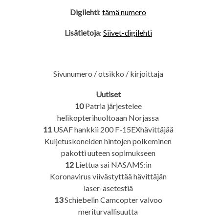
Digilehti
:
tämä numero
Lisätietoja
:
Siivet-digilehti
Sivunumero / otsikko / kirjoittaja
Uutiset
10
Patria järjestelee
helikopterihuoltoaan Norjassa
11
USAF hankkii 200 F-15EXhävittäjää
Kuljetuskoneiden hintojen polkeminen
pakotti uuteen sopimukseen
12
Liettua sai NASAMS:in
Koronavirus viivästyttää hävittäjän
laser-asetestiä
13
Schiebelin Camcopter valvoo
meriturvallisuutta