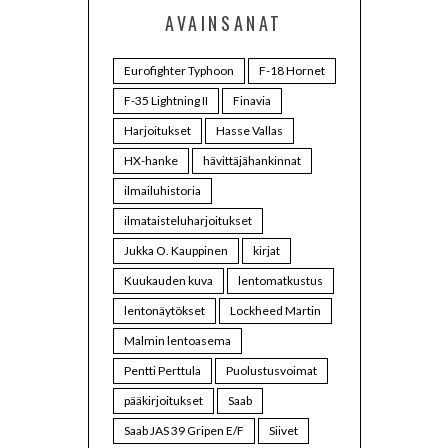
AVAINSANAT
Eurofighter Typhoon
F-18 Hornet
F-35 Lightning II
Finavia
Harjoitukset
Hasse Vallas
HX-hanke
hävittäjähankinnat
ilmailuhistoria
ilmataisteluharjoitukset
Jukka O. Kauppinen
kirjat
Kuukauden kuva
lentomatkustus
lentonäytökset
Lockheed Martin
Malmin lentoasema
Pentti Perttula
Puolustusvoimat
pääkirjoitukset
Saab
Saab JAS 39 Gripen E/F
Siivet