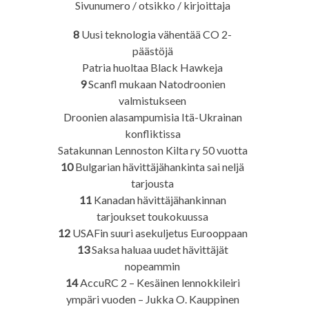
Sivunumero / otsikko / kirjoittaja
8
Uusi teknologia vähentää CO 2-
päästöjä
Patria huoltaa Black Hawkeja
9
Scanfl mukaan Natodroonien
valmistukseen
Droonien alasampumisia Itä-Ukrainan
konfliktissa
Satakunnan Lennoston Kilta ry 50 vuotta
10
Bulgarian hävittäjähankinta sai neljä
tarjousta
11
Kanadan hävittäjähankinnan
tarjoukset toukokuussa
12
USAFin suuri asekuljetus Eurooppaan
13
Saksa haluaa uudet hävittäjät
nopeammin
14
AccuRC 2 – Kesäinen lennokkileiri
ympäri vuoden – Jukka O. Kauppinen