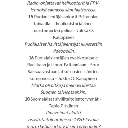
Radio-ohjattavat helikopterit ja FPV-
lennokit samassa simulaattorissa.
15
Puolan lentäjäsankarit Britannian
taivaalla – Ilmailuhistoriallinen
muistomerkki pelinä – Jukka O.
Kauppinen
Puolalaiset hävittäjälentäjät ikuistettiin
videopeliin.
16
Puolalaislentäjien evakkotaipale
Ranskaan ja Isoon-Britanniaan – Sota
Saksaa vastaan jatkui uusien isäntien
komennossa – Jukka O. Kauppinen
Matka oli pitkä ja meinasi kiertää
Suomen talvisotaankin.
18
Suomalaiset siviilitaitolentoryhmät –
Tapio Pitkänen
Ilmavoimat aloitti
osastotaitolentämisen 1920-luvulla
mutta ketkä jatkoivat siitä eteenpäin?