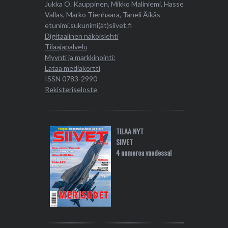
Jukka O. Kauppinen, Mikko Maliniemi, Hasse
Vallas, Marko Tienhaara, Taneli Äikäs
etunimi.sukunimi(ät)siivet.fi
Digitaalinen näköislehti
Tilaajapalvelu
Myynti ja markkinointi:
Lataa mediakortti
ISSN 0783-2990
Rekisteriseloste
TILAA NYT
SIIVET
4 numeroa vuodessa!