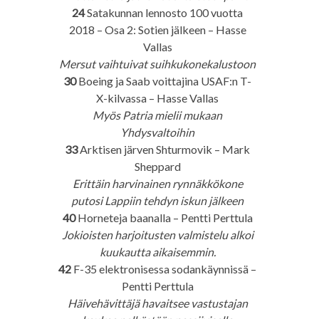
24
Satakunnan lennosto 100 vuotta
2018 – Osa 2: Sotien jälkeen – Hasse
Vallas
Mersut vaihtuivat suihkukonekalustoon
30
Boeing ja Saab voittajina USAF:n T-
X-kilvassa – Hasse Vallas
Myös Patria mielii mukaan
Yhdysvaltoihin
33
Arktisen järven Shturmovik – Mark
Sheppard
Erittäin harvinainen rynnäkkökone
putosi Lappiin tehdyn iskun jälkeen
40
Horneteja baanalla – Pentti Perttula
Jokioisten harjoitusten valmistelu alkoi
kuukautta aikaisemmin.
42
F-35 elektronisessa sodankäynnissä –
Pentti Perttula
Häivehävittäjä havaitsee vastustajan