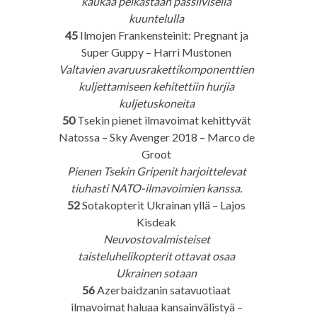
kaukaa pelkästään passiivisella
kuuntelulla
45
Ilmojen Frankensteinit: Pregnant ja
Super Guppy – Harri Mustonen
Valtavien avaruusrakettikomponenttien
kuljettamiseen kehitettiin hurjia
kuljetuskoneita
50
Tsekin pienet ilmavoimat kehittyvät
Natossa – Sky Avenger 2018 – Marco de
Groot
Pienen Tsekin Gripenit harjoittelevat
tiuhasti NATO-ilmavoimien kanssa.
52
Sotakopterit Ukrainan yllä – Lajos
Kisdeak
Neuvostovalmisteiset
taisteluhelikopterit ottavat osaa
Ukrainen sotaan
56
Azerbaidzanin satavuotiaat
ilmavoimat haluaa kansainvälistyä –