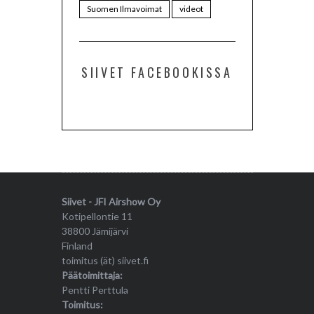
Suomen Ilmavoimat
videot
SIIVET FACEBOOKISSA
Siivet - JFI Airshow Oy
Kotipellontie 11
38800 Jämijärvi
Finland
toimitus (ät) siivet.fi
Päätoimittaja:
Pentti Perttula
Toimitus: