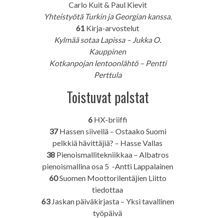
Carlo Kuit & Paul Kievit
Yhteistyötä Turkin ja Georgian kanssa.
61
Kirja-arvostelut
Kylmää sotaa Lapissa – Jukka O.
Kauppinen
Kotkanpojan lentoonlähtö – Pentti
Perttula
Toistuvat palstat
6
HX-briiffi
37
Hassen siivellä – Ostaako Suomi
pelkkiä hävittäjiä? – Hasse Vallas
38
Pienoismallitekniikkaa – Albatros
pienoismallina osa 5 -Antti Lappalainen
60
Suomen Moottorilentäjien Liitto
tiedottaa
63
Jaskan päiväkirjasta – Yksi tavallinen
työpäivä