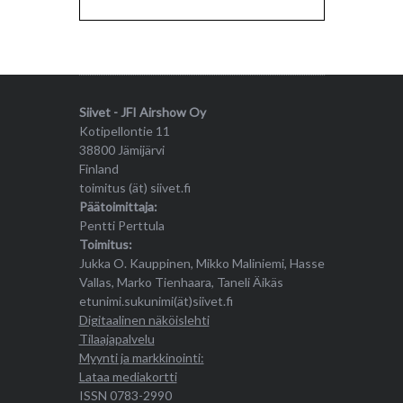
Siivet - JFI Airshow Oy
Kotipellontie 11
38800 Jämijärvi
Finland
toimitus (ät) siivet.fi
Päätoimittaja:
Pentti Perttula
Toimitus:
Jukka O. Kauppinen, Mikko Maliniemi, Hasse
Vallas, Marko Tienhaara, Taneli Äikäs
etunimi.sukunimi(ät)siivet.fi
Digitaalinen näköislehti
Tilaajapalvelu
Myynti ja markkinointi:
Lataa mediakortti
ISSN 0783-2990