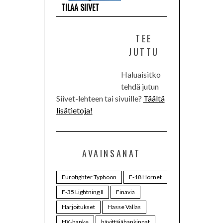
TILAA SIIVET
TEE
JUTTU
Haluaisitko
tehdä jutun
Siivet-lehteen tai sivuille?
Täältä
lisätietoja!
AVAINSANAT
Eurofighter Typhoon
F-18 Hornet
F-35 Lightning II
Finavia
Harjoitukset
Hasse Vallas
HX-hanke
hävittäjähankinnat