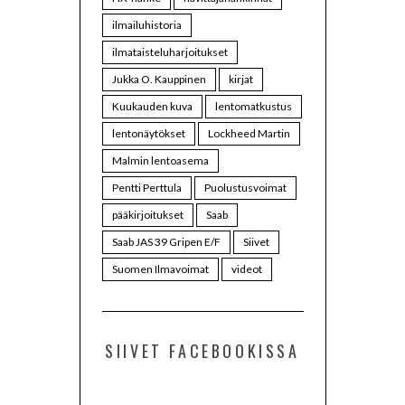
ilmailuhistoria
ilmataisteluharjoitukset
Jukka O. Kauppinen
kirjat
Kuukauden kuva
lentomatkustus
lentonäytökset
Lockheed Martin
Malmin lentoasema
Pentti Perttula
Puolustusvoimat
pääkirjoitukset
Saab
Saab JAS 39 Gripen E/F
Siivet
Suomen Ilmavoimat
videot
SIIVET FACEBOOKISSA