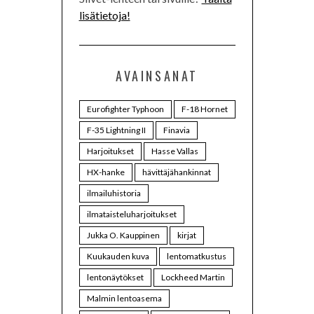
lisätietoja!
AVAINSANAT
Eurofighter Typhoon
F-18 Hornet
F-35 Lightning II
Finavia
Harjoitukset
Hasse Vallas
HX-hanke
hävittäjähankinnat
ilmailuhistoria
ilmataisteluharjoitukset
Jukka O. Kauppinen
kirjat
Kuukauden kuva
lentomatkustus
lentonäytökset
Lockheed Martin
Malmin lentoasema