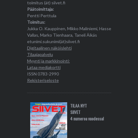
toimitus (ät) siivet.fi
Päätoimittaja:
Pentti Perttula
Toimitus:
Jukka O. Kauppinen, Mikko Maliniemi, Hasse
Vallas, Marko Tienhaara, Taneli Äikäs
etunimi.sukunimi(ät)siivet.fi
Digitaalinen näköislehti
Tilaajapalvelu
Myynti ja markkinointi:
Lataa mediakortti
ISSN 0783-2990
Rekisteriseloste
TILAA NYT
SIIVET
4 numeroa vuodessa!