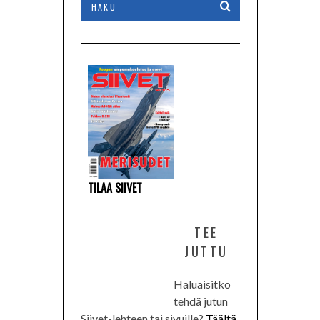
TILAA SIIVET
TEE
JUTTU
Haluaisitko
tehdä jutun
Siivet-lehteen tai sivuille?
Täältä