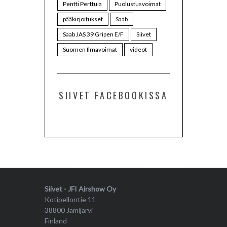
Pentti Perttula
Puolustusvoimat
pääkirjoitukset
Saab
Saab JAS 39 Gripen E/F
Siivet
Suomen Ilmavoimat
videot
SIIVET FACEBOOKISSA
Siivet - JFI Airshow Oy
Kotipellontie 11
38800 Jämijärvi
Finland