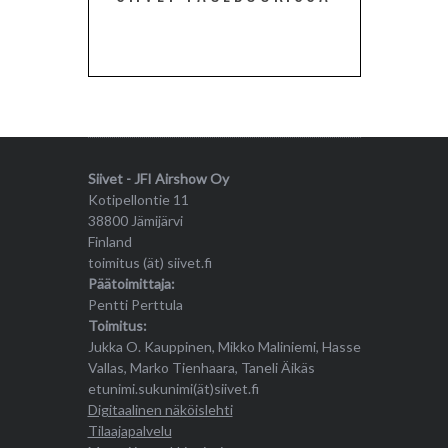
Siivet - JFI Airshow Oy
Kotipellontie 11
38800 Jämijärvi
Finland
toimitus (ät) siivet.fi
Päätoimittaja:
Pentti Perttula
Toimitus:
Jukka O. Kauppinen, Mikko Maliniemi, Hasse
Vallas, Marko Tienhaara, Taneli Äikäs
etunimi.sukunimi(ät)siivet.fi
Digitaalinen näköislehti
Tilaajapalvelu