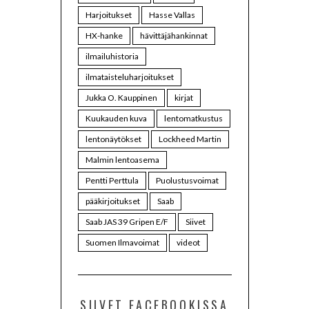
Harjoitukset
Hasse Vallas
HX-hanke
hävittäjähankinnat
ilmailuhistoria
ilmataisteluharjoitukset
Jukka O. Kauppinen
kirjat
Kuukauden kuva
lentomatkustus
lentonäytökset
Lockheed Martin
Malmin lentoasema
Pentti Perttula
Puolustusvoimat
pääkirjoitukset
Saab
Saab JAS 39 Gripen E/F
Siivet
Suomen Ilmavoimat
videot
SIIVET FACEBOOKISSA