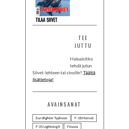
TILAA SIIVET
TEE
JUTTU
Haluaisitko
tehdä jutun
Siivet-lehteen tai sivuille?
Täältä
lisätietoja!
AVAINSANAT
Eurofighter Typhoon
F-18 Hornet
F-35 Lightning II
Finavia