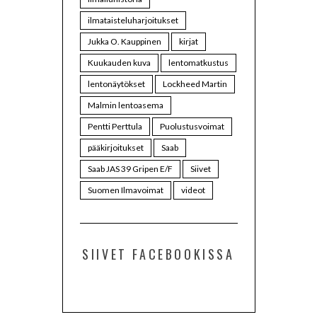
ilmataisteluharjoitukset
Jukka O. Kauppinen
kirjat
Kuukauden kuva
lentomatkustus
lentonäytökset
Lockheed Martin
Malmin lentoasema
Pentti Perttula
Puolustusvoimat
pääkirjoitukset
Saab
Saab JAS 39 Gripen E/F
Siivet
Suomen Ilmavoimat
videot
SIIVET FACEBOOKISSA