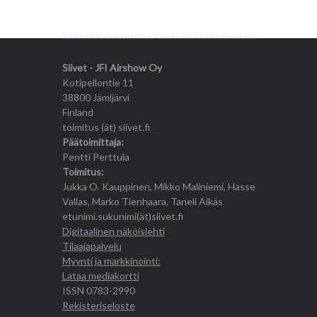
Siivet - JFI Airshow Oy
Kotipellontie 11
38800 Jämijärvi
Finland
toimitus (ät) siivet.fi
Päätoimittaja:
Pentti Perttula
Toimitus:
Jukka O. Kauppinen, Mikko Maliniemi, Hasse
Vallas, Marko Tienhaara, Taneli Äikäs
etunimi.sukunimi(ät)siivet.fi
Digitaalinen näköislehti
Tilaajapalvelu
Myynti ja markkinointi:
Lataa mediakortti
ISSN 0783-2990
Rekisteriseloste