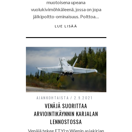
muotoisena upeana
vuolukivimöhkäleenä, jossa on jopa
jälkipoltto-ominaisuus. Polttoa…
LUE LISÄÄ
AJANKOHTAISTA
2.9.2021
VENÄJÄ SUORITTAA
ARVIOINTIKÄYNNIN KARJALAN
LENNOSTOSSA
Venäjä tekee ETYJ:n Wienin asiakirjan