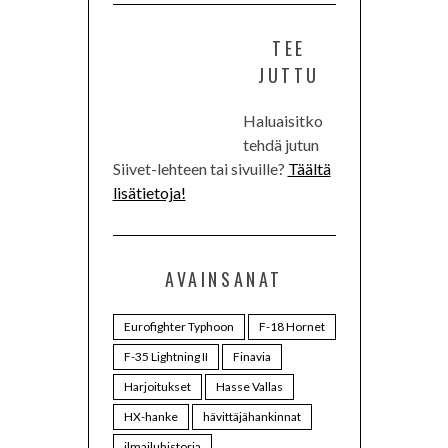
TEE
JUTTU
Haluaisitko
tehdä jutun
Siivet-lehteen tai sivuille?
Täältä
lisätietoja!
AVAINSANAT
Eurofighter Typhoon
F-18 Hornet
F-35 Lightning II
Finavia
Harjoitukset
Hasse Vallas
HX-hanke
hävittäjähankinnat
ilmailuhistoria