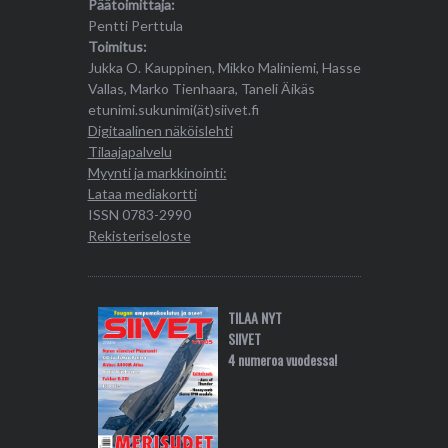
Päätoimittaja:
Pentti Perttula
Toimitus:
Jukka O. Kauppinen, Mikko Maliniemi, Hasse
Vallas, Marko Tienhaara, Taneli Äikäs
etunimi.sukunimi(ät)siivet.fi
Digitaalinen näköislehti
Tilaajapalvelu
Myynti ja markkinointi:
Lataa mediakortti
ISSN 0783-2990
Rekisteriseloste
TILAA NYT
SIIVET
4 numeroa vuodessa!