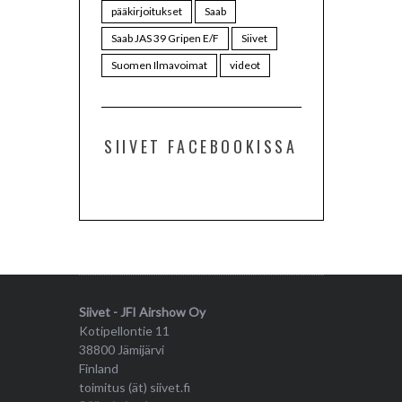
pääkirjoitukset
Saab
Saab JAS 39 Gripen E/F
Siivet
Suomen Ilmavoimat
videot
SIIVET FACEBOOKISSA
Siivet - JFI Airshow Oy
Kotipellontie 11
38800 Jämijärvi
Finland
toimitus (ät) siivet.fi