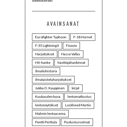
AVAINSANAT
Eurofighter Typhoon
F-18 Hornet
F-35 Lightning II
Finavia
Harjoitukset
Hasse Vallas
HX-hanke
hävittäjähankinnat
ilmailuhistoria
ilmataisteluharjoitukset
Jukka O. Kauppinen
kirjat
Kuukauden kuva
lentomatkustus
lentonäytökset
Lockheed Martin
Malmin lentoasema
Pentti Perttula
Puolustusvoimat