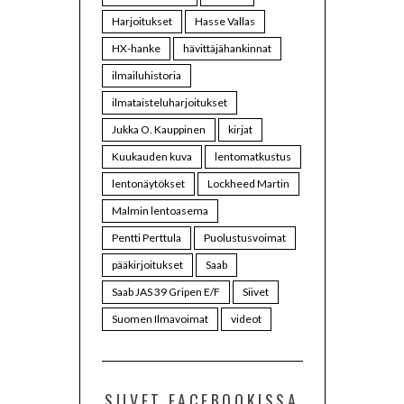
Harjoitukset
Hasse Vallas
HX-hanke
hävittäjähankinnat
ilmailuhistoria
ilmataisteluharjoitukset
Jukka O. Kauppinen
kirjat
Kuukauden kuva
lentomatkustus
lentonäytökset
Lockheed Martin
Malmin lentoasema
Pentti Perttula
Puolustusvoimat
pääkirjoitukset
Saab
Saab JAS 39 Gripen E/F
Siivet
Suomen Ilmavoimat
videot
SIIVET FACEBOOKISSA