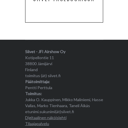
Siivet - JFI Airshow Oy
Kotipellontie 11
38800 Jämijärvi
Finland
toimitus (ät) siivet.fi
Päätoimittaja:
Pentti Perttula
Toimitus:
Jukka O. Kauppinen, Mikko Maliniemi, Hasse
Vallas, Marko Tienhaara, Taneli Äikäs
etunimi.sukunimi(ät)siivet.fi
Digitaalinen näköislehti
Tilaajapalvelu