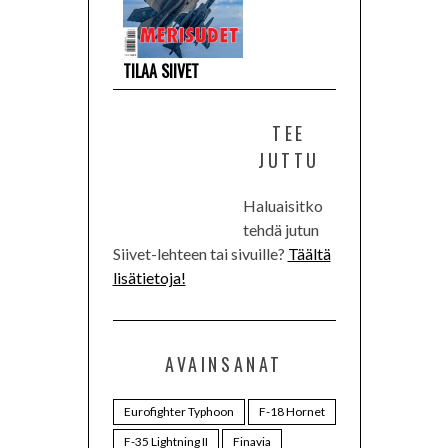
TILAA SIIVET
TEE
JUTTU
Haluaisitko
tehdä jutun
Siivet-lehteen tai sivuille?
Täältä
lisätietoja!
AVAINSANAT
Eurofighter Typhoon
F-18 Hornet
F-35 Lightning II
Finavia