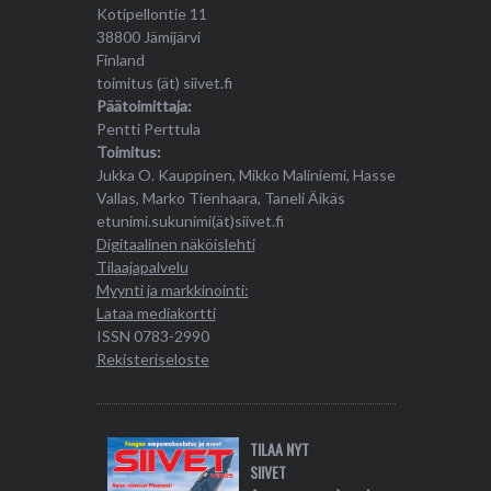
Kotipellontie 11
38800 Jämijärvi
Finland
toimitus (ät) siivet.fi
Päätoimittaja:
Pentti Perttula
Toimitus:
Jukka O. Kauppinen, Mikko Maliniemi, Hasse
Vallas, Marko Tienhaara, Taneli Äikäs
etunimi.sukunimi(ät)siivet.fi
Digitaalinen näköislehti
Tilaajapalvelu
Myynti ja markkinointi:
Lataa mediakortti
ISSN 0783-2990
Rekisteriseloste
TILAA NYT
SIIVET