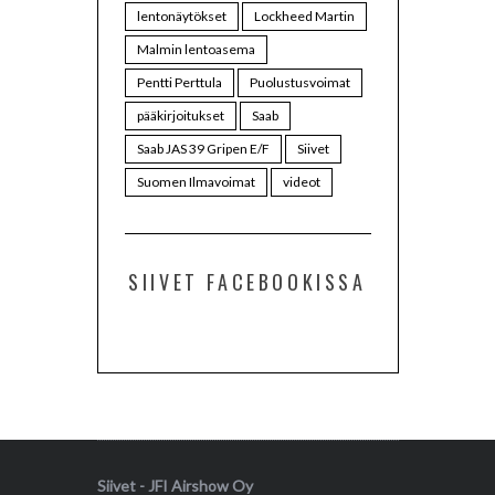
lentonäytökset
Lockheed Martin
Malmin lentoasema
Pentti Perttula
Puolustusvoimat
pääkirjoitukset
Saab
Saab JAS 39 Gripen E/F
Siivet
Suomen Ilmavoimat
videot
SIIVET FACEBOOKISSA
Siivet - JFI Airshow Oy