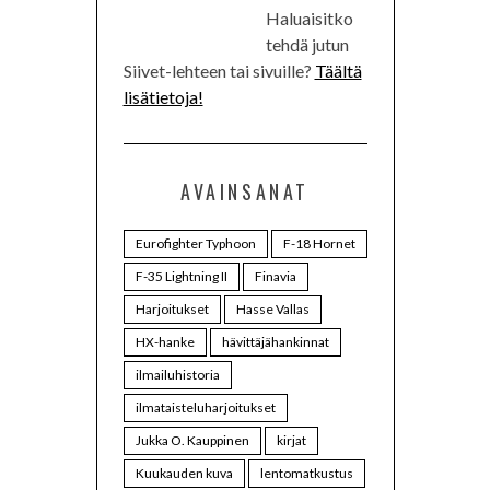
Haluaisitko
tehdä jutun
Siivet-lehteen tai sivuille?
Täältä
lisätietoja!
AVAINSANAT
Eurofighter Typhoon
F-18 Hornet
F-35 Lightning II
Finavia
Harjoitukset
Hasse Vallas
HX-hanke
hävittäjähankinnat
ilmailuhistoria
ilmataisteluharjoitukset
Jukka O. Kauppinen
kirjat
Kuukauden kuva
lentomatkustus