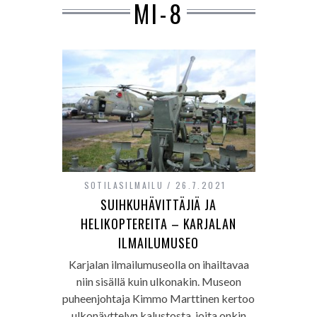
MI-8
SOTILASILMAILU
26.7.2021
SUIHKUHÄVITTÄJIÄ JA
HELIKOPTEREITA – KARJALAN
ILMAILUMUSEO
Karjalan ilmailumuseolla on ihailtavaa
niin sisällä kuin ulkonakin. Museon
puheenjohtaja Kimmo Marttinen kertoo
ulkonäyttelyn kalustosta, joita onkin