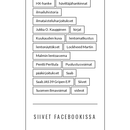
HX-hanke
hävittäjähankinnat
ilmailuhistoria
ilmataisteluharjoitukset
Jukka O. Kauppinen
kirjat
Kuukauden kuva
lentomatkustus
lentonäytökset
Lockheed Martin
Malmin lentoasema
Pentti Perttula
Puolustusvoimat
pääkirjoitukset
Saab
Saab JAS 39 Gripen E/F
Siivet
Suomen Ilmavoimat
videot
SIIVET FACEBOOKISSA