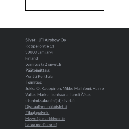
Siivet - JFI Airshow Oy
Kotipellontie 11
38800 Jämijärvi
Finland
toimitus (ät) siivet.fi
Päätoimittaja:
Pentti Perttula
Toimitus:
Jukka O. Kauppinen, Mikko Maliniemi, Hasse
Vallas, Marko Tienhaara, Taneli Äikäs
etunimi.sukunimi(ät)siivet.fi
Digitaalinen näköislehti
Tilaajapalvelu
Myynti ja markkinointi:
Lataa mediakortti