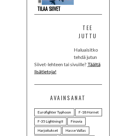
TILAA SIIVET
TEE
JUTTU
Haluaisitko
tehdä jutun
Siivet-lehteen tai sivuille?
Täältä
lisätietoja!
AVAINSANAT
Eurofighter Typhoon
F-18 Hornet
F-35 Lightning II
Finavia
Harjoitukset
Hasse Vallas