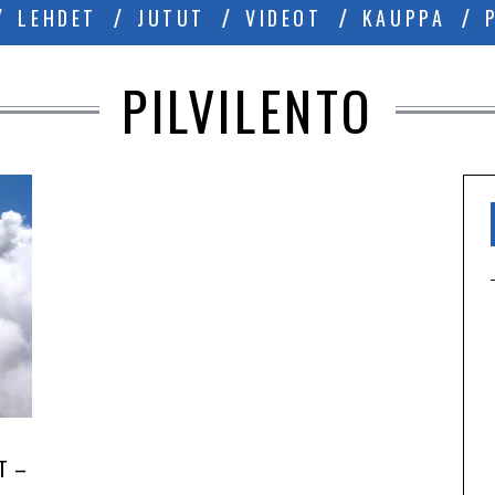
LEHDET
JUTUT
VIDEOT
KAUPPA
PILVILENTO
T –