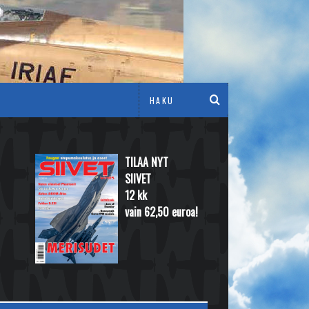
TILAA NYT
SIIVET
12 kk
vain 62,50 euroa!