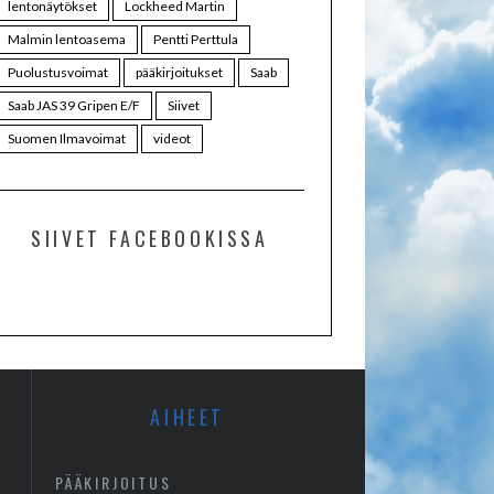
lentonäytökset
Lockheed Martin
Malmin lentoasema
Pentti Perttula
Puolustusvoimat
pääkirjoitukset
Saab
Saab JAS 39 Gripen E/F
Siivet
Suomen Ilmavoimat
videot
SIIVET FACEBOOKISSA
AIHEET
PÄÄKIRJOITUS