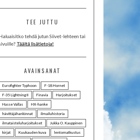
TEE JUTTU
Haluaisitko tehdä jutun Siivet-lehteen tai
sivuille?
Täältä lisätietoja!
AVAINSANAT
Eurofighter Typhoon
F-18 Hornet
F-35 Lightning II
Finavia
Harjoitukset
Hasse Vallas
HX-hanke
hävittäjähankinnat
ilmailuhistoria
ilmataisteluharjoitukset
Jukka O. Kauppinen
kirjat
Kuukauden kuva
lentomatkustus