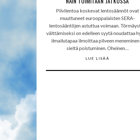
NÄIN TOIMITAAN JATKOSSA
Pilvilentoa koskevat lentosäännöt ovat
muuttuneet eurooppalaisten SERA-
lentosääntöjen astuttua voimaan. Törmäys
välttämiseksi on edelleen syytä noudattaa 
ilmailutapaa ilmoittaa pilveen meneminen 
sieltä poistuminen. Oheinen…
LUE LISÄÄ