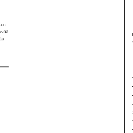
ten
hyvää
ja