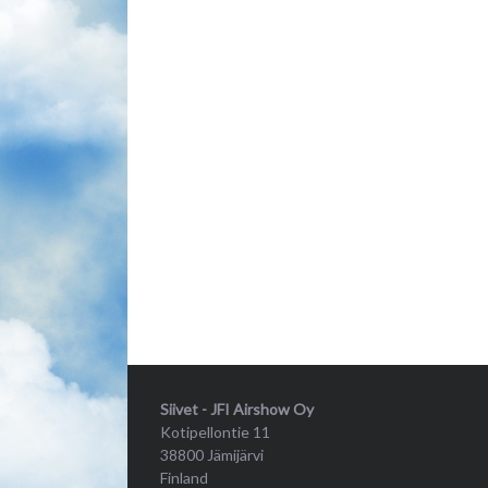
Siivet - JFI Airshow Oy
Kotipellontie 11
38800 Jämijärvi
Finland