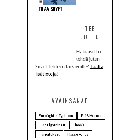
TILAA SIIVET
TEE
JUTTU
Haluaisitko
tehdä jutun
Siivet-lehteen tai sivuille?
Täältä
lisätietoja!
AVAINSANAT
Eurofighter Typhoon
F-18 Hornet
F-35 Lightning II
Finavia
Harjoitukset
Hasse Vallas