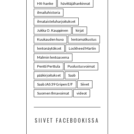
HX-hanke
hävittäjähankinnat
ilmailuhistoria
ilmataisteluharjoitukset
Jukka O. Kauppinen
kirjat
Kuukauden kuva
lentomatkustus
lentonäytökset
Lockheed Martin
Malmin lentoasema
Pentti Perttula
Puolustusvoimat
pääkirjoitukset
Saab
Saab JAS 39 Gripen E/F
Siivet
Suomen Ilmavoimat
videot
SIIVET FACEBOOKISSA