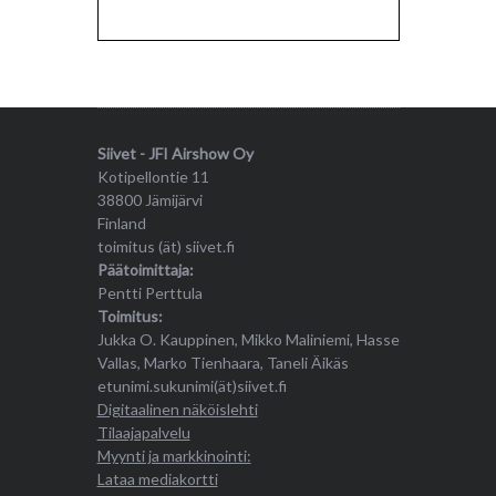
Siivet - JFI Airshow Oy
Kotipellontie 11
38800 Jämijärvi
Finland
toimitus (ät) siivet.fi
Päätoimittaja:
Pentti Perttula
Toimitus:
Jukka O. Kauppinen, Mikko Maliniemi, Hasse
Vallas, Marko Tienhaara, Taneli Äikäs
etunimi.sukunimi(ät)siivet.fi
Digitaalinen näköislehti
Tilaajapalvelu
Myynti ja markkinointi:
Lataa mediakortti