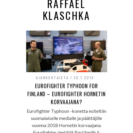
RAFFAEL
KLASCHKA
AJANKOHTAISTA
30.1.2019
EUROFIGHTER TYPHOON FOR
FINLAND – EUROFIGHTER HORNETIN
KORVAAJANA?
Eurofighter Typhoon -konetta esiteltiin
suomalaiselle medialle ja päättäjille
vuonna 2018 Hornetin korvaajana.
Eurofighter-lentäjät Paul Smith &