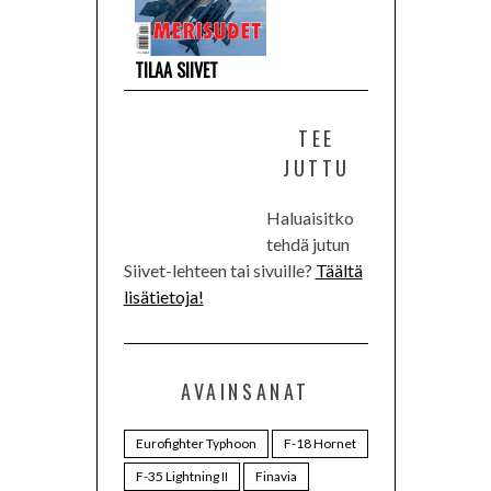
TILAA SIIVET
TEE
JUTTU
Haluaisitko
tehdä jutun
Siivet-lehteen tai sivuille?
Täältä
lisätietoja!
AVAINSANAT
Eurofighter Typhoon
F-18 Hornet
F-35 Lightning II
Finavia