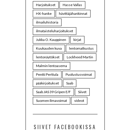
Harjoitukset
Hasse Vallas
HX-hanke
hävittäjähankinnat
ilmailuhistoria
ilmataisteluharjoitukset
Jukka O. Kauppinen
kirjat
Kuukauden kuva
lentomatkustus
lentonäytökset
Lockheed Martin
Malmin lentoasema
Pentti Perttula
Puolustusvoimat
pääkirjoitukset
Saab
Saab JAS 39 Gripen E/F
Siivet
Suomen Ilmavoimat
videot
SIIVET FACEBOOKISSA