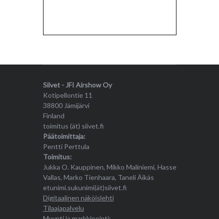
Siivet - JFI Airshow Oy
Kotipellontie 11
38800 Jämijärvi
Finland
toimitus (ät) siivet.fi
Päätoimittaja:
Pentti Perttula
Toimitus:
Jukka O. Kauppinen, Mikko Maliniemi, Hasse
Vallas, Marko Tienhaara, Taneli Äikäs
etunimi.sukunimi(ät)siivet.fi
Digitaalinen näköislehti
Tilaajapalvelu
Myynti ja markkinointi: