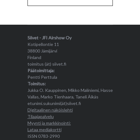
Siivet - JFI Airshow Oy
Kotipellontie 11
38800 Jämijärvi
Finland
toimitus (ät) siivet.fi
Päätoimittaja:
Pentti Perttula
Toimitus:
Jukka O. Kauppinen, Mikko Maliniemi, Hasse
Vallas, Marko Tienhaara, Taneli Äikäs
etunimi.sukunimi(ät)siivet.fi
Digitaalinen näköislehti
Tilaajapalvelu
Myynti ja markkinointi:
Lataa mediakortti
ISSN 0783-2990