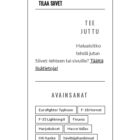
TILAA SIIVET
TEE
JUTTU
Haluaisitko
tehdä jutun
Siivet-lehteen tai sivuille?
Täältä
lisätietoja!
AVAINSANAT
Eurofighter Typhoon
F-18 Hornet
F-35 Lightning II
Finavia
Harjoitukset
Hasse Vallas
HX-hanke
hävittäjähankinnat