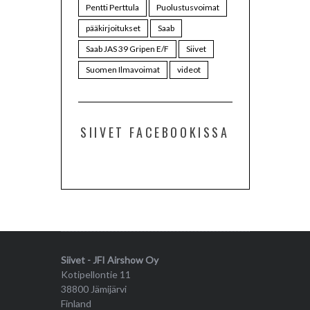
Pentti Perttula
Puolustusvoimat
pääkirjoitukset
Saab
Saab JAS 39 Gripen E/F
Siivet
Suomen Ilmavoimat
videot
SIIVET FACEBOOKISSA
Siivet - JFI Airshow Oy
Kotipellontie 11
38800 Jämijärvi
Finland