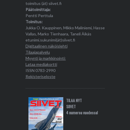
toimitus (ät) siivet.fi
Päätoimittaja:
Pentti Perttula
Toimitus:
Jukka O. Kauppinen, Mikko Maliniemi, Hasse
Vallas, Marko Tienhaara, Taneli Äikäs
etunimi.sukunimi(ät)siivet.fi
Digitaalinen näköislehti
Tilaajapalvelu
Myynti ja markkinointi:
Lataa mediakortti
ISSN 0783-2990
Rekisteriseloste
TILAA NYT
SIIVET
4 numeroa vuodessa!