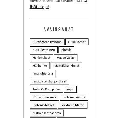
Siivet-lehteen tai sivuille?
Täältä
lisätietoja!
AVAINSANAT
Eurofighter Typhoon
F-18 Hornet
F-35 Lightning II
Finavia
Harjoitukset
Hasse Vallas
HX-hanke
hävittäjähankinnat
ilmailuhistoria
ilmataisteluharjoitukset
Jukka O. Kauppinen
kirjat
Kuukauden kuva
lentomatkustus
lentonäytökset
Lockheed Martin
Malmin lentoasema