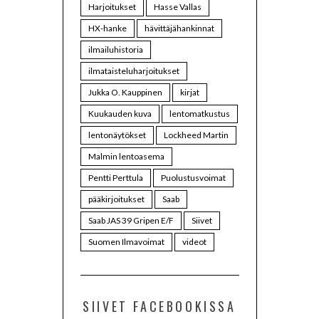
Harjoitukset
Hasse Vallas
HX-hanke
hävittäjähankinnat
ilmailuhistoria
ilmataisteluharjoitukset
Jukka O. Kauppinen
kirjat
Kuukauden kuva
lentomatkustus
lentonäytökset
Lockheed Martin
Malmin lentoasema
Pentti Perttula
Puolustusvoimat
pääkirjoitukset
Saab
Saab JAS 39 Gripen E/F
Siivet
Suomen Ilmavoimat
videot
SIIVET FACEBOOKISSA