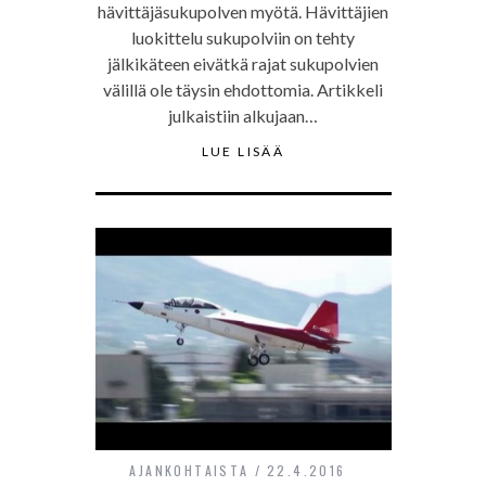
hävittäjäsukupolven myötä. Hävittäjien
luokittelu sukupolviin on tehty
jälkikäteen eivätkä rajat sukupolvien
välillä ole täysin ehdottomia. Artikkeli
julkaistiin alkujaan…
LUE LISÄÄ
AJANKOHTAISTA
22.4.2016