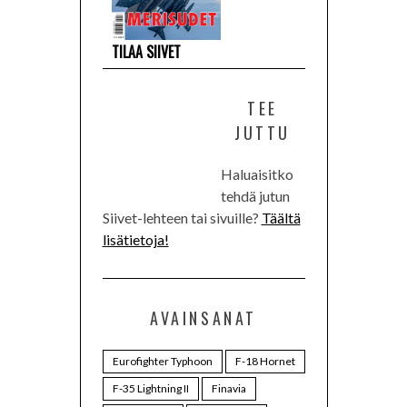
TILAA SIIVET
TEE
JUTTU
Haluaisitko
tehdä jutun
Siivet-lehteen tai sivuille?
Täältä
lisätietoja!
AVAINSANAT
Eurofighter Typhoon
F-18 Hornet
F-35 Lightning II
Finavia