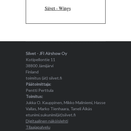
Siivet - Wings
Siivet - JFI Airshow Oy
Kotipellontie 11
38800 Jämijärvi
Finland
toimitus (ät) siivet.fi
Päätoimittaja:
Pentti Perttula
Toimitus:
Jukka O. Kauppinen, Mikko Maliniemi, Hasse
Vallas, Marko Tienhaara, Taneli Äikäs
etunimi.sukunimi(ät)siivet.fi
Digitaalinen näköislehti
Tilaajapalvelu