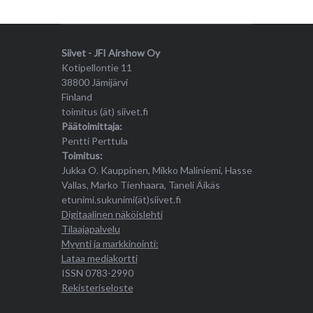
Siivet - JFI Airshow Oy
Kotipellontie 11
38800 Jämijärvi
Finland
toimitus (ät) siivet.fi
Päätoimittaja:
Pentti Perttula
Toimitus:
Jukka O. Kauppinen, Mikko Maliniemi, Hasse
Vallas, Marko Tienhaara, Taneli Äikäs
etunimi.sukunimi(ät)siivet.fi
Digitaalinen näköislehti
Tilaajapalvelu
Myynti ja markkinointi:
Lataa mediakortti
ISSN 0783-2990
Rekisteriseloste