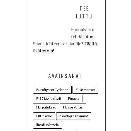
TEE
JUTTU
Haluaisitko
tehdä jutun
Siivet-lehteen tai sivuille?
Täältä
lisätietoja!
AVAINSANAT
Eurofighter Typhoon
F-18 Hornet
F-35 Lightning II
Finavia
Harjoitukset
Hasse Vallas
HX-hanke
hävittäjähankinnat
ilmailuhistoria