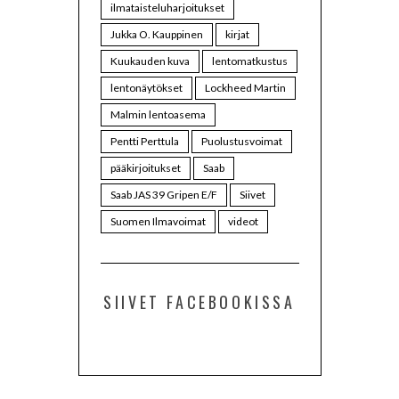
ilmataisteluharjoitukset
Jukka O. Kauppinen
kirjat
Kuukauden kuva
lentomatkustus
lentonäytökset
Lockheed Martin
Malmin lentoasema
Pentti Perttula
Puolustusvoimat
pääkirjoitukset
Saab
Saab JAS 39 Gripen E/F
Siivet
Suomen Ilmavoimat
videot
SIIVET FACEBOOKISSA