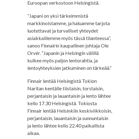
Euroopan verkostoon Helsingistä.
”Japani on yksi tärkeimmistä
markkinoistamme, ja haluamme tarjota
luotettavat ja turvalliset yhteydet
asiakkaillemme myös tässä tilanteessa”,
sanoo Finnairin kaupallinen johtaja Ole
Orvér. ”Japanin ja Helsingin välillä
kulkee myös paljon lentorahtia, ja
lentoyhteyksien jatkuminen on tärkeää.”
Finnair lentää Helsingistä Tokion
Naritan kentälle tiistaisin, torstaisin,
perjantaisin ja lauantaisin ja lento lähtee
kello 17.30 Helsingistä. Tokiosta
Finnair lentää Helsinkiin keskiviikkoisin,
perjantaisin, lauantaisin ja sunnuntaisin
ja lento lähtee kello 22.40 paikallista
aikaa.