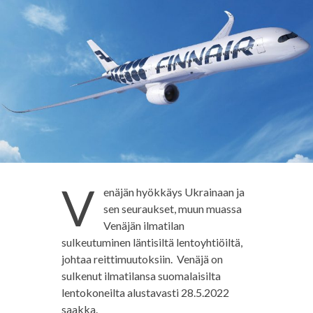
V
enäjän hyökkäys Ukrainaan ja
sen seuraukset, muun muassa
Venäjän ilmatilan
sulkeutuminen läntisiltä lentoyhtiöiltä,
johtaa reittimuutoksiin. Venäjä on
sulkenut ilmatilansa suomalaisilta
lentokoneilta alustavasti 28.5.2022
saakka.