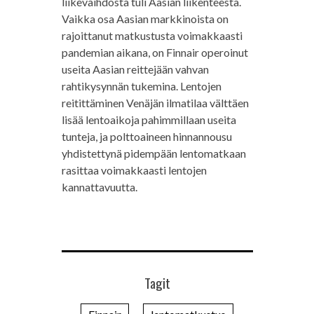
liikevaihdosta tuli Aasian liikenteestä.
Vaikka osa Aasian markkinoista on
rajoittanut matkustusta voimakkaasti
pandemian aikana, on Finnair operoinut
useita Aasian reittejään vahvan
rahtikysynnän tukemina. Lentojen
reitittäminen Venäjän ilmatilaa välttäen
lisää lentoaikoja pahimmillaan useita
tunteja, ja polttoaineen hinnannousu
yhdistettynä pidempään lentomatkaan
rasittaa voimakkaasti lentojen
kannattavuutta.
Tagit