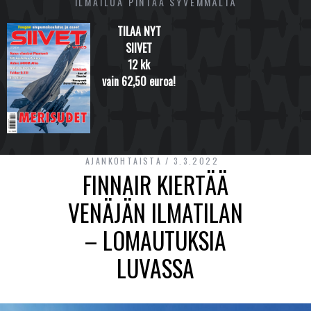
ILMAILUA PINTAA SYVEMMÄLTÄ
TILAA NYT
SIIVET
12 kk
vain 62,50 euroa!
AJANKOHTAISTA
3.3.2022
FINNAIR KIERTÄÄ
VENÄJÄN ILMATILAN
– LOMAUTUKSIA
LUVASSA