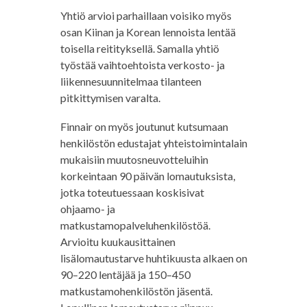
Yhtiö arvioi parhaillaan voisiko myös
osan Kiinan ja Korean lennoista lentää
toisella reitityksellä. Samalla yhtiö
työstää vaihtoehtoista verkosto- ja
liikennesuunnitelmaa tilanteen
pitkittymisen varalta.
Finnair on myös joutunut kutsumaan
henkilöstön edustajat yhteistoimintalain
mukaisiin muutosneuvotteluihin
korkeintaan 90 päivän lomautuksista,
jotka toteutuessaan koskisivat
ohjaamo- ja
matkustamopalveluhenkilöstöä.
Arvioitu kuukausittainen
lisälomautustarve huhtikuusta alkaen on
90–220 lentäjää ja 150–450
matkustamohenkilöstön jäsentä.