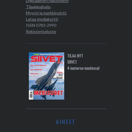
Digitaalinen näköislehti
Tilaajapalvelu
Myynti ja markkinointi:
Lataa mediakortti
ISSN 0783-2990
Rekisteriseloste
TILAA NYT
SIIVET
4 numeroa vuodessa!
AIHEET