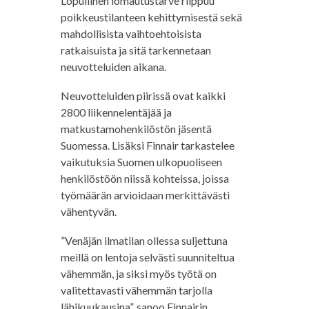
Lopullinen lomautustarve riippuu
poikkeustilanteen kehittymisestä sekä
mahdollisista vaihtoehtoisista
ratkaisuista ja sitä tarkennetaan
neuvotteluiden aikana.
Neuvotteluiden piirissä ovat kaikki
2800 liikennelentäjää ja
matkustamohenkilöstön jäsentä
Suomessa. Lisäksi Finnair tarkastelee
vaikutuksia Suomen ulkopuoliseen
henkilöstöön niissä kohteissa, joissa
työmäärän arvioidaan merkittävästi
vähentyvän.
”Venäjän ilmatilan ollessa suljettuna
meillä on lentoja selvästi suunniteltua
vähemmän, ja siksi myös työtä on
valitettavasti vähemmän tarjolla
lähikuukausina”, sanoo Finnairin