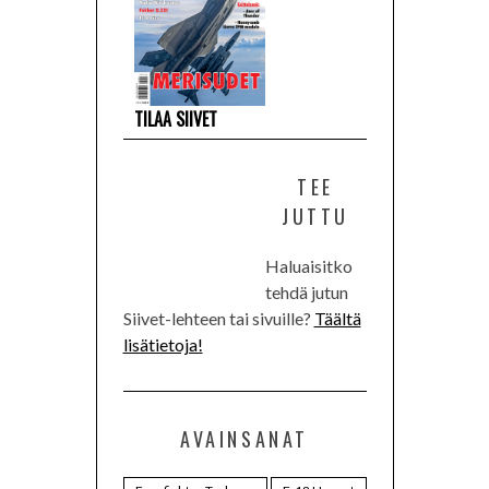
TILAA SIIVET
TEE
JUTTU
Haluaisitko
tehdä jutun
Siivet-lehteen tai sivuille?
Täältä
lisätietoja!
AVAINSANAT