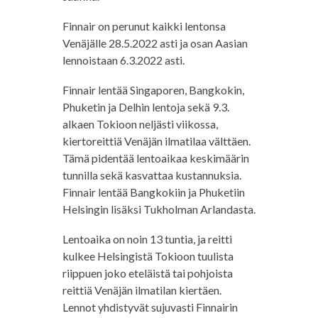
Finnair on perunut kaikki lentonsa
Venäjälle 28.5.2022 asti ja osan Aasian
lennoistaan 6.3.2022 asti.
Finnair lentää Singaporen, Bangkokin,
Phuketin ja Delhin lentoja sekä 9.3.
alkaen Tokioon neljästi viikossa,
kiertoreittiä Venäjän ilmatilaa välttäen.
Tämä pidentää lentoaikaa keskimäärin
tunnilla sekä kasvattaa kustannuksia.
Finnair lentää Bangkokiin ja Phuketiin
Helsingin lisäksi Tukholman Arlandasta.
Lentoaika on noin 13 tuntia, ja reitti
kulkee Helsingistä Tokioon tuulista
riippuen joko eteläistä tai pohjoista
reittiä Venäjän ilmatilan kiertäen.
Lennot yhdistyvät sujuvasti Finnairin