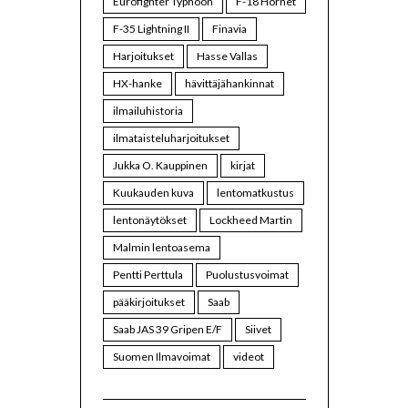
Eurofighter Typhoon
F-18 Hornet
F-35 Lightning II
Finavia
Harjoitukset
Hasse Vallas
HX-hanke
hävittäjähankinnat
ilmailuhistoria
ilmataisteluharjoitukset
Jukka O. Kauppinen
kirjat
Kuukauden kuva
lentomatkustus
lentonäytökset
Lockheed Martin
Malmin lentoasema
Pentti Perttula
Puolustusvoimat
pääkirjoitukset
Saab
Saab JAS 39 Gripen E/F
Siivet
Suomen Ilmavoimat
videot