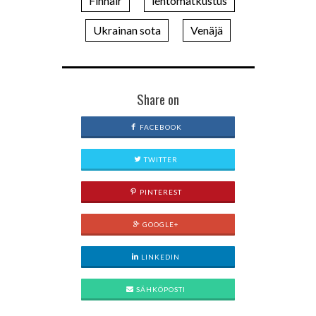
Finnair
lentomatkustus
Ukrainan sota
Venäjä
Share on
FACEBOOK
TWITTER
PINTEREST
GOOGLE+
LINKEDIN
SÄHKÖPOSTI