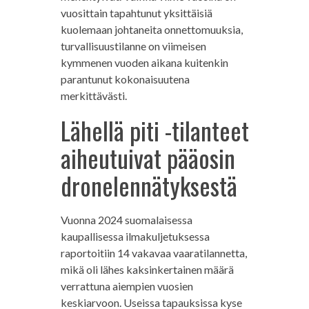
vuosittain tapahtunut yksittäisiä
kuolemaan johtaneita onnettomuuksia,
turvallisuustilanne on viimeisen
kymmenen vuoden aikana kuitenkin
parantunut kokonaisuutena
merkittävästi.
Lähellä piti -tilanteet
aiheutuivat pääosin
dronelennätyksestä
Vuonna 2024 suomalaisessa
kaupallisessa ilmakuljetuksessa
raportoitiin 14 vakavaa vaaratilannetta,
mikä oli lähes kaksinkertainen määrä
verrattuna aiempien vuosien
keskiarvoon. Useissa tapauksissa kyse