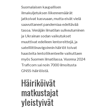
Suomalaisen kaupallisen
ilmakuljetuksen liikennemäärät
jatkoivat kasvuaan, mutta eivät vielä
saavuttaneet pandemiaa edeltävää
tasoa. Venäjän ilmatilan sulkeutuminen
ja Ukrainan sodan vaikutukset
muuttivat edelleen lentoreittejä, ja
satelliittinavigoinnin häiriöt toivat
haasteita lentoliikenteelle vaikuttaen
myös Suomen ilmatilassa. Vuonna 2024
Traficom sai noin 7000 ilmoitusta
GNSS-häiriöistä.
Häiriköivät
matkustajat
yleistyivät