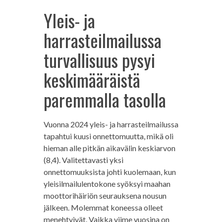
Yleis- ja
harrasteilmailussa
turvallisuus pysyi
keskimääräistä
paremmalla tasolla
Vuonna 2024 yleis- ja harrasteilmailussa
tapahtui kuusi onnettomuutta, mikä oli
hieman alle pitkän aikavälin keskiarvon
(8,4). Valitettavasti yksi
onnettomuuksista johti kuolemaan, kun
yleisilmailulentokone syöksyi maahan
moottorihäiriön seurauksena nousun
jälkeen. Molemmat koneessa olleet
menehtyivät. Vaikka viime vuosina on