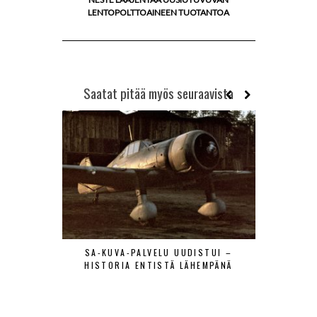
LENTOPOLTTOAINEEN TUOTANTOA
Saatat pitää myös seuraavista
SA-KUVA-PALVELU UUDISTUI –
MAANTIE
HISTORIA ENTISTÄ LÄHEMPÄNÄ
LENTÄJÄÄ
VIERAAT