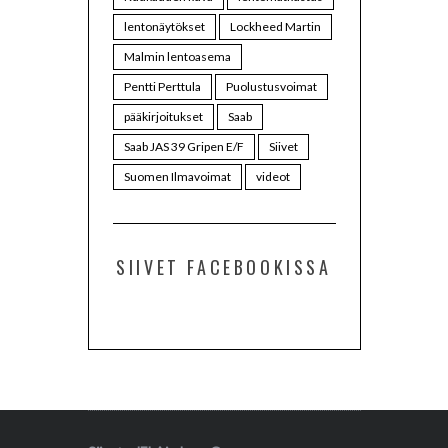
lentonäytökset
Lockheed Martin
Malmin lentoasema
Pentti Perttula
Puolustusvoimat
pääkirjoitukset
Saab
Saab JAS 39 Gripen E/F
Siivet
Suomen Ilmavoimat
videot
SIIVET FACEBOOKISSA