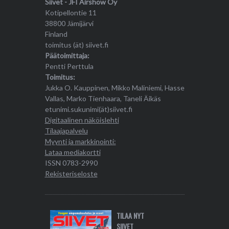
Siivet - JFI Airshow Oy
Kotipellontie 11
38800 Jämijärvi
Finland
toimitus (ät) siivet.fi
Päätoimittaja:
Pentti Perttula
Toimitus:
Jukka O. Kauppinen, Mikko Maliniemi, Hasse
Vallas, Marko Tienhaara, Taneli Äikäs
etunimi.sukunimi(ät)siivet.fi
Digitaalinen näköislehti
Tilaajapalvelu
Myynti ja markkinointi:
Lataa mediakortti
ISSN 0783-2990
Rekisteriseloste
TILAA NYT
SIIVET