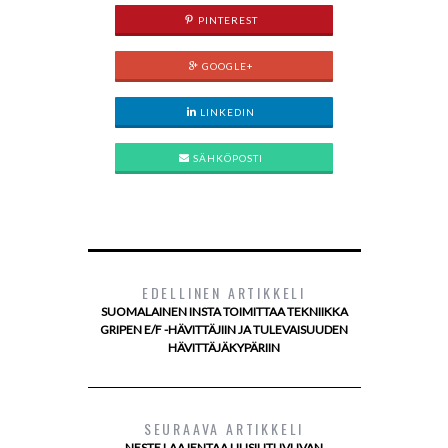
PINTEREST
GOOGLE+
LINKEDIN
SÄHKÖPOSTI
EDELLINEN ARTIKKELI
SUOMALAINEN INSTA TOIMITTAA TEKNIIKKA
GRIPEN E/F -HÄVITTÄJIIN JA TULEVAISUUDEN
HÄVITTÄJÄKYPÄRIIN
SEURAAVA ARTIKKELI
NESTE LAAJENTAA UUSIUTUVUVAN