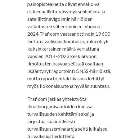
painopistealueita olivat ennakoiva
riskienhallinta, väsymyksenhallinta ja
satelliittinavigoinnin häiriöiden
vaikutusten vähentäminen. Vuonna
2024 Traficom vastaanotti noin 19 600
lentoturvallisuusilmoitusta, mikä oli yli
kaksinkertainen määrä verrattuna
vuosien 2014–2023 keskiarvoon.
Ilmoitusten kasvua selittää osaltaan
lisääntynyt raportointi GNSS-häiriöistä,
mutta raportointiaktiivisuus kehittyi
myös kokonaisuutena hyvään suuntaan.
Traficom jatkaa yhteistyötä
ilmailuorganisaatioiden kanssa
turvallisuuden kehittämiseksi ja
järjestää säännöllisesti
turvallisuusseminaareja sekä julkaisee
turvallisuustiedotteita.