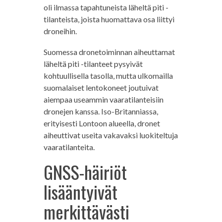
oli ilmassa tapahtuneista läheltä piti -
tilanteista, joista huomattava osa liittyi
droneihin.
Suomessa dronetoiminnan aiheuttamat
läheltä piti -tilanteet pysyivät
kohtuullisella tasolla, mutta ulkomailla
suomalaiset lentokoneet joutuivat
aiempaa useammin vaaratilanteisiin
dronejen kanssa. Iso-Britanniassa,
erityisesti Lontoon alueella, dronet
aiheuttivat useita vakavaksi luokiteltuja
vaaratilanteita.
GNSS-häiriöt
lisääntyivät
merkittävästi