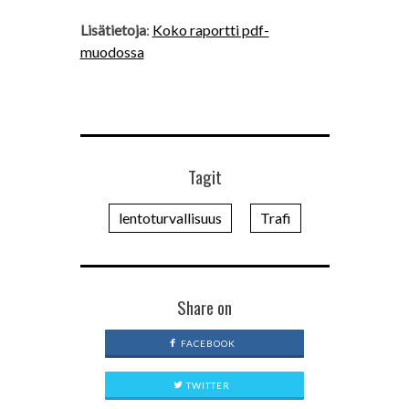
Lisätietoja
:
Koko raportti pdf-
muodossa
Tagit
lentoturvallisuus
Trafi
Share on
FACEBOOK
TWITTER