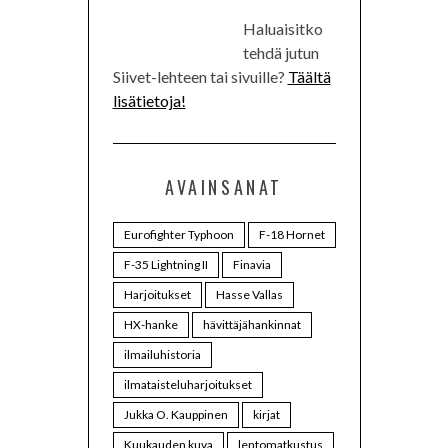
Haluaisitko
tehdä jutun
Siivet-lehteen tai sivuille?
Täältä
lisätietoja!
AVAINSANAT
Eurofighter Typhoon
F-18 Hornet
F-35 Lightning II
Finavia
Harjoitukset
Hasse Vallas
HX-hanke
hävittäjähankinnat
ilmailuhistoria
ilmataisteluharjoitukset
Jukka O. Kauppinen
kirjat
Kuukauden kuva
lentomatkustus