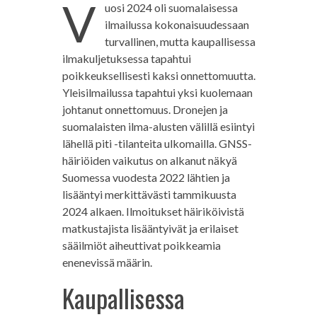
V
uosi 2024 oli suomalaisessa
ilmailussa kokonaisuudessaan
turvallinen, mutta kaupallisessa
ilmakuljetuksessa tapahtui
poikkeuksellisesti kaksi onnettomuutta.
Yleisilmailussa tapahtui yksi kuolemaan
johtanut onnettomuus. Dronejen ja
suomalaisten ilma-alusten välillä esiintyi
lähellä piti -tilanteita ulkomailla. GNSS-
häiriöiden vaikutus on alkanut näkyä
Suomessa vuodesta 2022 lähtien ja
lisääntyi merkittävästi tammikuusta
2024 alkaen. Ilmoitukset häiriköivistä
matkustajista lisääntyivät ja erilaiset
sääilmiöt aiheuttivat poikkeamia
enenevissä määrin.
Kaupallisessa