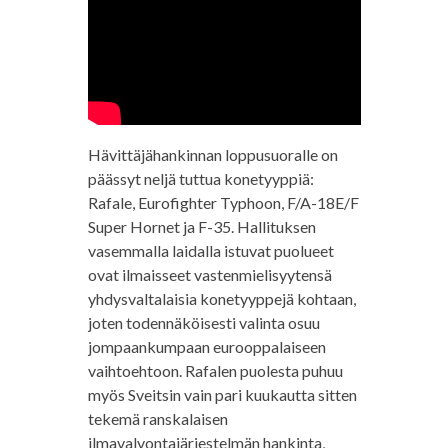
Hävittäjähankinnan loppusuoralle on
päässyt neljä tuttua konetyyppiä:
Rafale, Eurofighter Typhoon, F/A-18E/F
Super Hornet ja F-35. Hallituksen
vasemmalla laidalla istuvat puolueet
ovat ilmaisseet vastenmielisyytensä
yhdysvaltalaisia konetyyppejä kohtaan,
joten todennäköisesti valinta osuu
jompaankumpaan eurooppalaiseen
vaihtoehtoon. Rafalen puolesta puhuu
myös Sveitsin vain pari kuukautta sitten
tekemä ranskalaisen
ilmavalvontajärjestelmän hankinta,