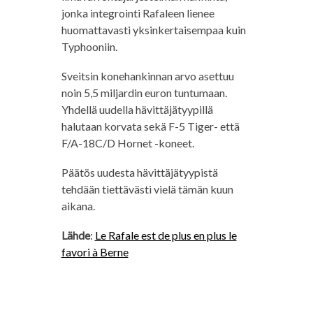
jonka integrointi Rafaleen lienee
huomattavasti yksinkertaisempaa kuin
Typhooniin.
Sveitsin konehankinnan arvo asettuu
noin 5,5 miljardin euron tuntumaan.
Yhdellä uudella hävittäjätyypillä
halutaan korvata sekä F-5 Tiger- että
F/A-18C/D Hornet -koneet.
Päätös uudesta hävittäjätyypistä
tehdään tiettävästi vielä tämän kuun
aikana.
Lähde
:
Le Rafale est de plus en plus le
favori à Berne