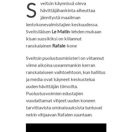
S
veitsin käynnissä oleva
hävittäjähankinta aiheuttaa
jännitystä maailman
lentokonevalmistajien keskuudessa.
Sveitsiläisen
Le Matin
-lehden mukaan
kisan suosikiksi on kiilannut
ranskalainen
Rafale
-kone
Sveitsin puolustusministeri on viitannut
viime aikoina useammankin kerran
ranskalaiseen vaihtoehtoon, kun hallitus
ja media ovat käyneet keskustelua
uuden hävittäjän tiimoilta.
Puolustusvoimien edustajien
vuodattamat vihjeet uuden koneen
tarvittavista ominaisuuksista tuntuvat
nekin vihjaavan Rafalen suuntaan.