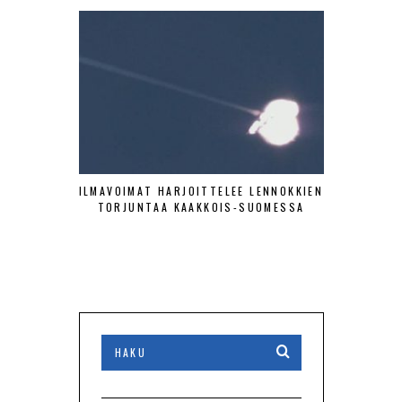
ILMAVOIMAT HARJOITTELEE LENNOKKIEN
SA-KUV
TORJUNTAA KAAKKOIS-SUOMESSA
HISTOR