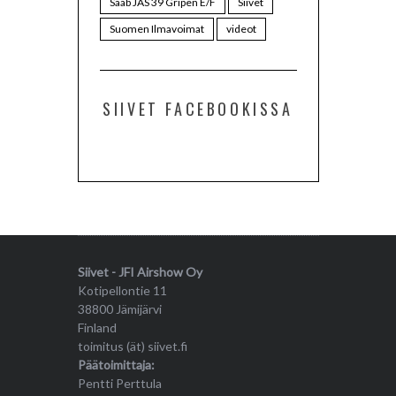
Saab JAS 39 Gripen E/F
Siivet
Suomen Ilmavoimat
videot
SIIVET FACEBOOKISSA
Siivet - JFI Airshow Oy
Kotipellontie 11
38800 Jämijärvi
Finland
toimitus (ät) siivet.fi
Päätoimittaja:
Pentti Perttula