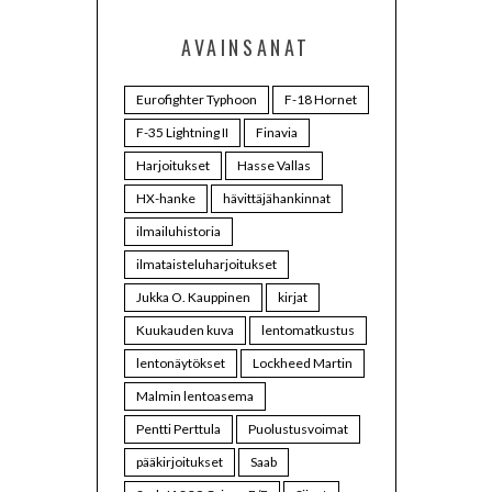
AVAINSANAT
Eurofighter Typhoon
F-18 Hornet
F-35 Lightning II
Finavia
Harjoitukset
Hasse Vallas
HX-hanke
hävittäjähankinnat
ilmailuhistoria
ilmataisteluharjoitukset
Jukka O. Kauppinen
kirjat
Kuukauden kuva
lentomatkustus
lentonäytökset
Lockheed Martin
Malmin lentoasema
Pentti Perttula
Puolustusvoimat
pääkirjoitukset
Saab