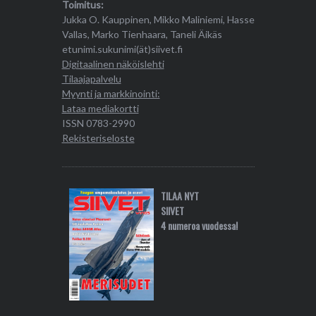
Toimitus:
Jukka O. Kauppinen, Mikko Maliniemi, Hasse
Vallas, Marko Tienhaara, Taneli Äikäs
etunimi.sukunimi(ät)siivet.fi
Digitaalinen näköislehti
Tilaajapalvelu
Myynti ja markkinointi:
Lataa mediakortti
ISSN 0783-2990
Rekisteriseloste
TILAA NYT
SIIVET
4 numeroa vuodessa!