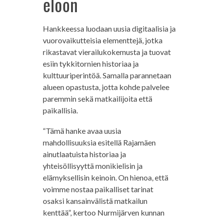
eloon
Hankkeessa luodaan uusia digitaalisia ja
vuorovaikutteisia elementtejä, jotka
rikastavat vierailukokemusta ja tuovat
esiin tykkitornien historiaa ja
kulttuuriperintöä. Samalla parannetaan
alueen opastusta, jotta kohde palvelee
paremmin sekä matkailijoita että
paikallisia.
“Tämä hanke avaa uusia
mahdollisuuksia esitellä Rajamäen
ainutlaatuista historiaa ja
yhteisöllisyyttä monikielisin ja
elämyksellisin keinoin. On hienoa, että
voimme nostaa paikalliset tarinat
osaksi kansainvälistä matkailun
kenttää”, kertoo Nurmijärven kunnan