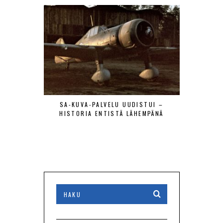
SA-KUVA-PALVELU UUDISTUI –
MAANTIE
HISTORIA ENTISTÄ LÄHEMPÄNÄ
LENTÄJÄÄ
VIERAAT