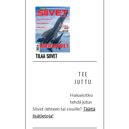
TILAA SIIVET
TEE
JUTTU
Haluaisitko
tehdä jutun
Siivet-lehteen tai sivuille?
Täältä
lisätietoja!