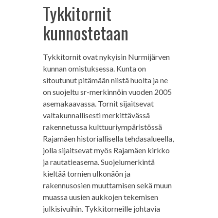
Tykkitornit
kunnostetaan
Tykkitornit ovat nykyisin Nurmijärven
kunnan omistuksessa. Kunta on
sitoutunut pitämään niistä huolta ja ne
on suojeltu sr-merkinnöin vuoden 2005
asemakaavassa. Tornit sijaitsevat
valtakunnallisesti merkittävässä
rakennetussa kulttuuriympäristössä
Rajamäen historiallisella tehdasalueella,
jolla sijaitsevat myös Rajamäen kirkko
ja rautatieasema. Suojelumerkintä
kieltää tornien ulkonäön ja
rakennusosien muuttamisen sekä muun
muassa uusien aukkojen tekemisen
julkisivuihin. Tykkitorneille johtavia