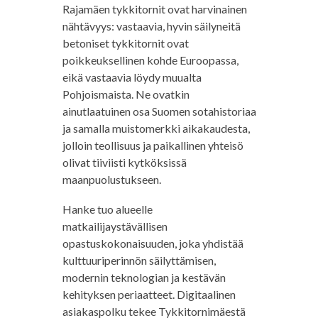
Rajamäen tykkitornit ovat harvinainen
nähtävyys: vastaavia, hyvin säilyneitä
betoniset tykkitornit ovat
poikkeuksellinen kohde Euroopassa,
eikä vastaavia löydy muualta
Pohjoismaista. Ne ovatkin
ainutlaatuinen osa Suomen sotahistoriaa
ja samalla muistomerkki aikakaudesta,
jolloin teollisuus ja paikallinen yhteisö
olivat tiiviisti kytköksissä
maanpuolustukseen.
Hanke tuo alueelle
matkailijaystävällisen
opastuskokonaisuuden, joka yhdistää
kulttuuriperinnön säilyttämisen,
modernin teknologian ja kestävän
kehityksen periaatteet. Digitaalinen
asiakaspolku tekee Tykkitornimäestä