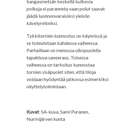
kangasmetsän keskellä kulkevia
polkuja ei paranneta vaan polut saavat
jäädä luonnonvaraisiksi yleisön
kävelyreiteiksi.
Tykkitornien kunnostus on käynnissä ja
se toteutetaan kahdessa vaiheessa.
Parhaillaan on menossa ulkopuolella
tapahtuva saneeraus. Toisessa
vaiheessa on tarkoitus kunnostaa
tornien sisäpuolet siten, että tiloja
voidaan hyödyntää jatkossa esimerkiksi
näyttelytoimintaan.
Kuvat
: SA-kuva, Sami Puranen,
Nurmijärven kunta