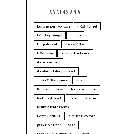
AVAINSANAT
Eurofighter Typhoon
F-18 Hornet
F-35 Lightning II
Finavia
Harjoitukset
Hasse Vallas
HX-hanke
hävittäjähankinnat
ilmailuhistoria
ilmataisteluharjoitukset
Jukka O. Kauppinen
kirjat
Kuukauden kuva
lentomatkustus
lentonäytökset
Lockheed Martin
Malmin lentoasema
Pentti Perttula
Puolustusvoimat
pääkirjoitukset
Saab
Saab JAS 39 Gripen E/F
Siivet