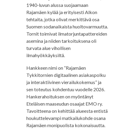
1940-luvun alussa suojaamaan
Rajamäen kylää ja erityisesti Alkon
tehtaita, jotka olivat merkittävä osa
Suomen sodanaikaista huoltovarmuutta.
Tornit toimivat ilmatorjuntapattereiden
asemina ja niiden tarkoituksena oli
turvata alue vihollisen
ilmahyökkäyksiltä.
Hankkeen nimi on “Rajamäen
Tykkitornien digitaalinen asiakaspolku
ja interaktiivinen vierailukokemus” ja
sen toteutus kohdentuu vuodelle 2026.
Hankerahoituksen on myöntänyt
Eteläisen maaseudun osaajat EMO ry.
Tavoitteena on kehittää alueesta entistä
houkuttelevampi matkailukohde osana
Rajamäen monipuolista kokonaisuutta.