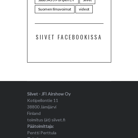
Suomen Ilmavoimat
videot
SIIVET FACEBOOKISSA
Siivet - JFI Airshow Oy
Kotipellontie 11
38800 Jämijärvi
Finland
toimitus (ät) siivet.fi
Päätoimittaja:
Pentti Perttula