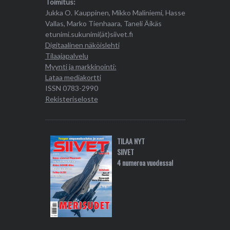
Toimitus:
Jukka O. Kauppinen, Mikko Maliniemi, Hasse
Vallas, Marko Tienhaara, Taneli Äikäs
etunimi.sukunimi(ät)siivet.fi
Digitaalinen näköislehti
Tilaajapalvelu
Myynti ja markkinointi:
Lataa mediakortti
ISSN 0783-2990
Rekisteriseloste
TILAA NYT
SIIVET
4 numeroa vuodessa!