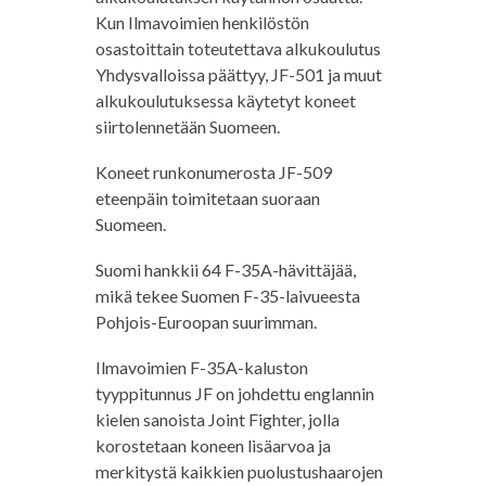
Kun Ilmavoimien henkilöstön
osastoittain toteutettava alkukoulutus
Yhdysvalloissa päättyy, JF-501 ja muut
alkukoulutuksessa käytetyt koneet
siirtolennetään Suomeen.
Koneet runkonumerosta JF-509
eteenpäin toimitetaan suoraan
Suomeen.
Suomi hankkii 64 F-35A-hävittäjää,
mikä tekee Suomen F-35-laivueesta
Pohjois-Euroopan suurimman.
Ilmavoimien F-35A-kaluston
tyyppitunnus JF on johdettu englannin
kielen sanoista Joint Fighter, jolla
korostetaan koneen lisäarvoa ja
merkitystä kaikkien puolustushaarojen