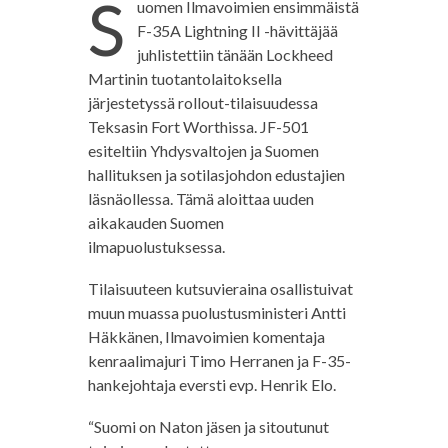
S
uomen Ilmavoimien ensimmäistä
F-35A Lightning II -hävittäjää
juhlistettiin tänään Lockheed
Martinin tuotantolaitoksella
järjestetyssä rollout-tilaisuudessa
Teksasin Fort Worthissa. JF-501
esiteltiin Yhdysvaltojen ja Suomen
hallituksen ja sotilasjohdon edustajien
läsnäollessa. Tämä aloittaa uuden
aikakauden Suomen
ilmapuolustuksessa.
Tilaisuuteen kutsuvieraina osallistuivat
muun muassa puolustusministeri Antti
Häkkänen, Ilmavoimien komentaja
kenraalimajuri Timo Herranen ja F-35-
hankejohtaja eversti evp. Henrik Elo.
“Suomi on Naton jäsen ja sitoutunut