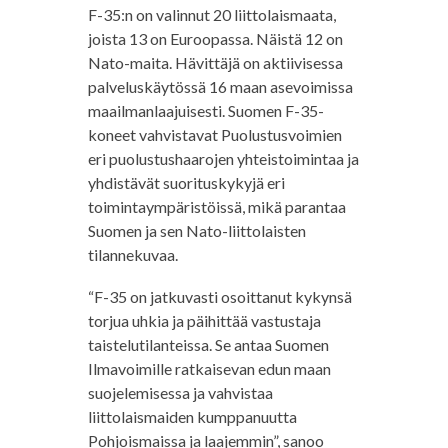
F-35:n on valinnut 20 liittolaismaata,
joista 13 on Euroopassa. Näistä 12 on
Nato-maita. Hävittäjä on aktiivisessa
palveluskäytössä 16 maan asevoimissa
maailmanlaajuisesti. Suomen F-35-
koneet vahvistavat Puolustusvoimien
eri puolustushaarojen yhteistoimintaa ja
yhdistävät suorituskykyjä eri
toimintaympäristöissä, mikä parantaa
Suomen ja sen Nato-liittolaisten
tilannekuvaa.
“F-35 on jatkuvasti osoittanut kykynsä
torjua uhkia ja päihittää vastustaja
taistelutilanteissa. Se antaa Suomen
Ilmavoimille ratkaisevan edun maan
suojelemisessa ja vahvistaa
liittolaismaiden kumppanuutta
Pohjoismaissa ja laajemmin”, sanoo