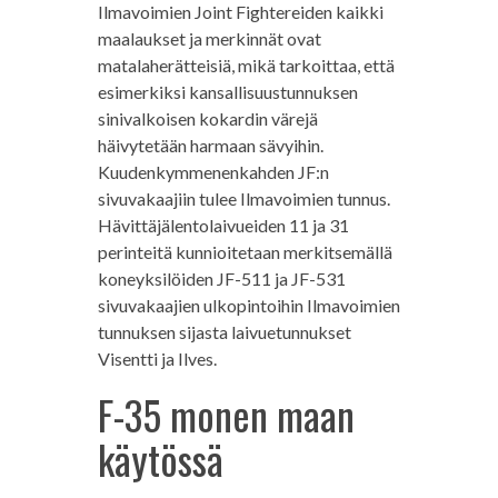
Ilmavoimien Joint Fightereiden kaikki
maalaukset ja merkinnät ovat
matalaherätteisiä, mikä tarkoittaa, että
esimerkiksi kansallisuustunnuksen
sinivalkoisen kokardin värejä
häivytetään harmaan sävyihin.
Kuudenkymmenenkahden JF:n
sivuvakaajiin tulee Ilmavoimien tunnus.
Hävittäjälentolaivueiden 11 ja 31
perinteitä kunnioitetaan merkitsemällä
koneyksilöiden JF-511 ja JF-531
sivuvakaajien ulkopintoihin Ilmavoimien
tunnuksen sijasta laivuetunnukset
Visentti ja Ilves.
F-35 monen maan
käytössä