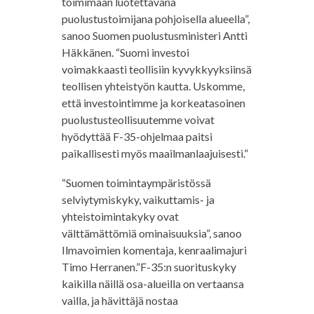
toimimaan luotettavana
puolustustoimijana pohjoisella alueella”,
sanoo Suomen puolustusministeri Antti
Häkkänen. “Suomi investoi
voimakkaasti teollisiin kyvykkyyksiinsä
teollisen yhteistyön kautta. Uskomme,
että investointimme ja korkeatasoinen
puolustusteollisuutemme voivat
hyödyttää F-35-ohjelmaa paitsi
paikallisesti myös maailmanlaajuisesti.”
“Suomen toimintaympäristössä
selviytymiskyky, vaikuttamis- ja
yhteistoimintakyky ovat
välttämättömiä ominaisuuksia”, sanoo
Ilmavoimien komentaja, kenraalimajuri
Timo Herranen.”F-35:n suorituskyky
kaikilla näillä osa-alueilla on vertaansa
vailla, ja hävittäjä nostaa