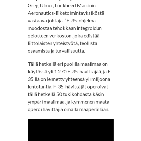
Greg Ulmer, Lockheed Martinin
Aeronautics-liiketoimintayksiköstä
vastaava johtaja. “F-35-ohjelma
muodostaa tehokkaan integroidun
pelotteen verkoston, joka edistää
liittolaisten yhteistyötä, teollista
osaamista ja turvallisuutta.”
Tällä hetkellä eri puolilla maailmaa on
käytössä yli 1 270 F-35-hävittäjää, ja F-
35:llä on lennetty yhteensä yli miljoona
lentotuntia. F-35-hävittäjät operoivat
tällä hetkellä 50 tukikohdasta käsin
ympäri maailmaa, ja kymmenen maata
operoi hävittäjiä omalla maaperällään.