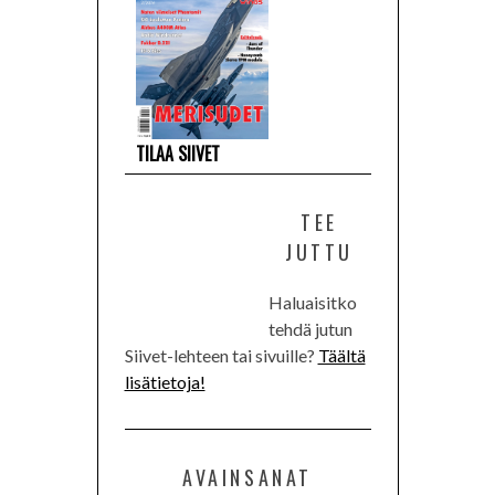
TILAA SIIVET
TEE
JUTTU
Haluaisitko
tehdä jutun
Siivet-lehteen tai sivuille?
Täältä
lisätietoja!
AVAINSANAT