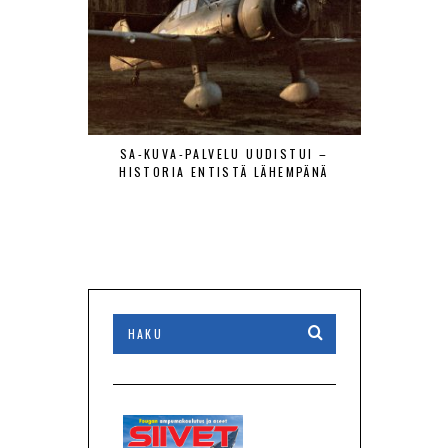
SA-KUVA-PALVELU UUDISTUI –
MAANTIE
HISTORIA ENTISTÄ LÄHEMPÄNÄ
LENTÄJÄÄ
VIERAAT