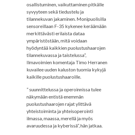
osallistuminen, vaikuttaminen pitkälle
syvyyteen sekä tiedustelu ja
tilannekuvan jakaminen. Monipuolisilla
sensoreillaan F-35 kykenee keräämään
merkittävästi erilaista dataa
ympäristöstään, mitä voidaan
hyödyntää kaikkien puolustushaarojen
tilannekuvassa ja taistelussa”,
Ilmavoimien komentaja Timo Herranen
kuvailee uuden kaluston tuomia kykyjä
kaikille puolustushaaroille.
” suunnittelussa ja operoinnissa tulee
näkymään entistä enemmän
puolustushaarojen rajat ylittävä
yhteistoiminta ja yhteisoperointi
ilmassa, maassa, merellä ja myös
avaruudessa ja kyberissä”, hän jatkaa.