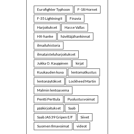
Eurofighter Typhoon
F-18 Hornet
F-35 Lightning II
Finavia
Harjoitukset
Hasse Vallas
HX-hanke
hävittäjähankinnat
ilmailuhistoria
ilmataisteluharjoitukset
Jukka O. Kauppinen
kirjat
Kuukauden kuva
lentomatkustus
lentonäytökset
Lockheed Martin
Malmin lentoasema
Pentti Perttula
Puolustusvoimat
pääkirjoitukset
Saab
Saab JAS 39 Gripen E/F
Siivet
Suomen Ilmavoimat
videot