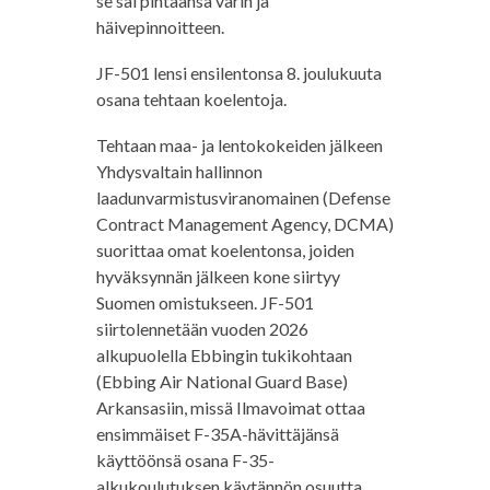
se sai pintaansa värin ja
häivepinnoitteen.
JF-501 lensi ensilentonsa 8. joulukuuta
osana tehtaan koelentoja.
Tehtaan maa- ja lentokokeiden jälkeen
Yhdysvaltain hallinnon
laadunvarmistusviranomainen (Defense
Contract Management Agency, DCMA)
suorittaa omat koelentonsa, joiden
hyväksynnän jälkeen kone siirtyy
Suomen omistukseen. JF-501
siirtolennetään vuoden 2026
alkupuolella Ebbingin tukikohtaan
(Ebbing Air National Guard Base)
Arkansasiin, missä Ilmavoimat ottaa
ensimmäiset F-35A-hävittäjänsä
käyttöönsä osana F-35-
alkukoulutuksen käytännön osuutta.