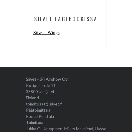
SIIVET FACEBOOKISSA
Siivet - Wings
Siivet - JFI Airshow Oy
Kotipellontie 11
38800 Jämijärvi
Finland
toimitus (ät) siivet.fi
Päätoimittaja:
Pentti Perttula
Toimitus:
Jukka O. Kauppinen, Mikko Maliniemi, Hasse