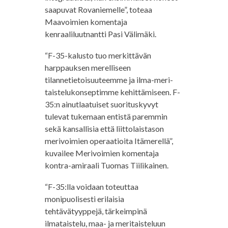
saapuvat Rovaniemelle”, toteaa
Maavoimien komentaja
kenraaliluutnantti Pasi Välimäki.
“F-35-kalusto tuo merkittävän
harppauksen merelliseen
tilannetietoisuuteemme ja ilma-meri-
taistelukonseptimme kehittämiseen. F-
35:n ainutlaatuiset suorituskyvyt
tulevat tukemaan entistä paremmin
sekä kansallisia että liittolaistason
merivoimien operaatioita Itämerellä”,
kuvailee Merivoimien komentaja
kontra-amiraali Tuomas Tiilikainen.
“F-35:lla voidaan toteuttaa
monipuolisesti erilaisia
tehtävätyyppejä, tärkeimpinä
ilmataistelu, maa- ja meritaisteluun