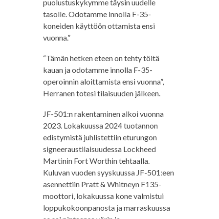
puolustuskykymme täysin uudelle
tasolle. Odotamme innolla F-35-
koneiden käyttöön ottamista ensi
vuonna.”
“Tämän hetken eteen on tehty töitä
kauan ja odotamme innolla F-35-
operoinnin aloittamista ensi vuonna”,
Herranen totesi tilaisuuden jälkeen.
JF-501:n rakentaminen alkoi vuonna
2023. Lokakuussa 2024 tuotannon
edistymistä juhlistettiin eturungon
signeeraustilaisuudessa Lockheed
Martinin Fort Worthin tehtaalla.
Kuluvan vuoden syyskuussa JF-501:een
asennettiin Pratt & Whitneyn F135-
moottori, lokakuussa kone valmistui
loppukokoonpanosta ja marraskuussa