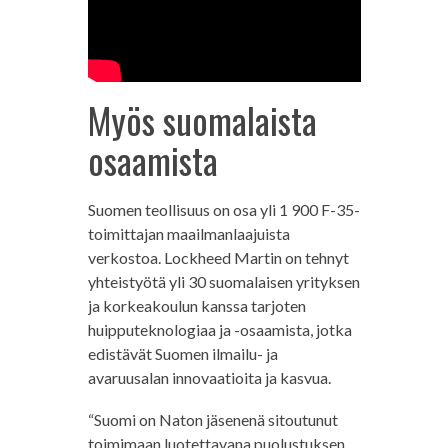
Myös suomalaista
osaamista
Suomen teollisuus on osa yli 1 900 F-35-
toimittajan maailmanlaajuista
verkostoa. Lockheed Martin on tehnyt
yhteistyötä yli 30 suomalaisen yrityksen
ja korkeakoulun kanssa tarjoten
huipputeknologiaa ja -osaamista, jotka
edistävät Suomen ilmailu- ja
avaruusalan innovaatioita ja kasvua.
“Suomi on Naton jäsenenä sitoutunut
toimimaan luotettavana puolustuksen