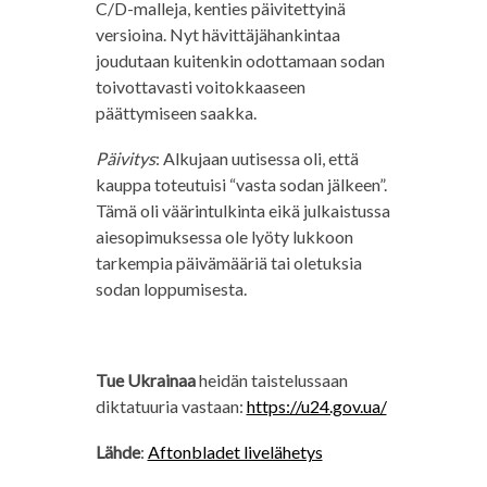
C/D-malleja, kenties päivitettyinä
versioina. Nyt hävittäjähankintaa
joudutaan kuitenkin odottamaan sodan
toivottavasti voitokkaaseen
päättymiseen saakka.
Päivitys
: Alkujaan uutisessa oli, että
kauppa toteutuisi “vasta sodan jälkeen”.
Tämä oli väärintulkinta eikä julkaistussa
aiesopimuksessa ole lyöty lukkoon
tarkempia päivämääriä tai oletuksia
sodan loppumisesta.
Tue Ukrainaa
heidän taistelussaan
diktatuuria vastaan:
https://u24.gov.ua/
Lähde
:
Aftonbladet livelähetys