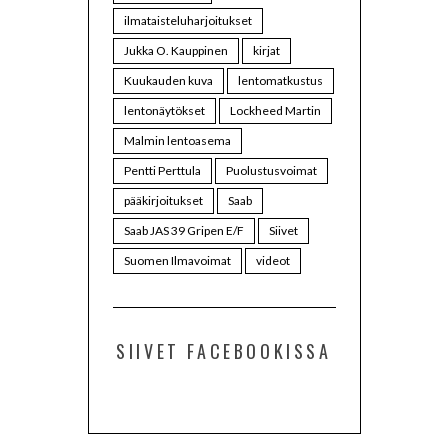
ilmataisteluharjoitukset
Jukka O. Kauppinen
kirjat
Kuukauden kuva
lentomatkustus
lentonäytökset
Lockheed Martin
Malmin lentoasema
Pentti Perttula
Puolustusvoimat
pääkirjoitukset
Saab
Saab JAS 39 Gripen E/F
Siivet
Suomen Ilmavoimat
videot
SIIVET FACEBOOKISSA