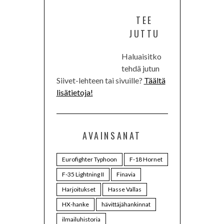
TEE
JUTTU
Haluaisitko
tehdä jutun
Siivet-lehteen tai sivuille?
Täältä
lisätietoja!
AVAINSANAT
Eurofighter Typhoon
F-18 Hornet
F-35 Lightning II
Finavia
Harjoitukset
Hasse Vallas
HX-hanke
hävittäjähankinnat
ilmailuhistoria