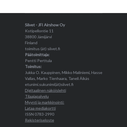
Siivet - JFI Airshow Oy
Kotipellontie 11
38800 Jämijärvi
Finland
toimitus (ät) siivet.fi
Päätoimittaja:
Pentti Perttula
Toimitus:
Jukka O. Kauppinen, Mikko Maliniemi, Hasse
Vallas, Marko Tienhaara, Taneli Äikäs
etunimi.sukunimi(ät)siivet.fi
Digitaalinen näköislehti
Tilaajapalvelu
Myynti ja markkinointi:
Lataa mediakortti
ISSN 0783-2990
Rekisteriseloste