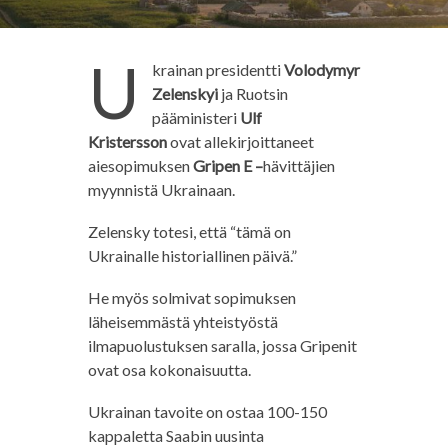
U
krainan presidentti
Volodymyr
Zelenskyi
ja Ruotsin
pääministeri
Ulf
Kristersson
ovat allekirjoittaneet
aiesopimuksen
Gripen E –
hävittäjien
myynnistä Ukrainaan.
Zelensky totesi, että “tämä on
Ukrainalle historiallinen päivä.”
He myös solmivat sopimuksen
läheisemmästä yhteistyöstä
ilmapuolustuksen saralla, jossa Gripenit
ovat osa kokonaisuutta.
Ukrainan tavoite on ostaa 100-150
kappaletta Saabin uusinta