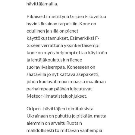
hävittäjämallia.
Pikaisesti mietittynä Gripen E soveltuu
hyvin Ukrainan tarpeisiin. Kone on
edullinen ja sillä on pienet
käyttökustannukset. Esimerkiksi F-
35:een verrattuna yksinkertaisempi
kone on myös helpompi ottaa käyttöön
ja lentäjäkoulutuskin lienee
suoraviivaisempaa. Koneeseen on
saatavilla jo nyt kattava asepaketti,
johon kuuluvat muun muassa maailman
parhaimpaan päähän lukeutuvat
Meteor-ilmataisteluohjukset.
Gripen -hävittäjien toimituksista
Ukrainaan on puhuttu jo pitkään, mutta
aiemmin on arveltu Ruotsin
mahdollisesti toimittavan vanhempia