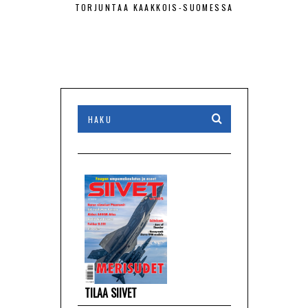
TORJUNTAA KAAKKOIS-SUOMESSA
HISTOR
TILAA SIIVET