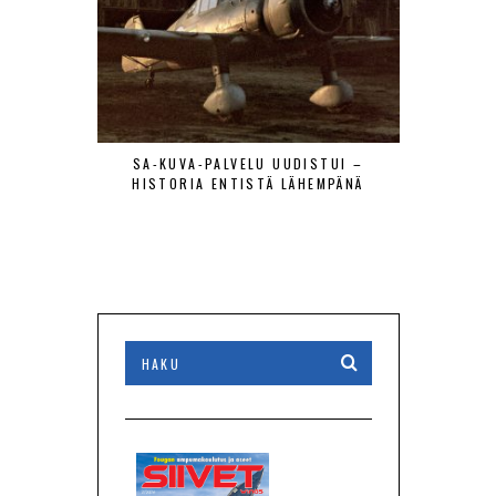
SA-KUVA-PALVELU UUDISTUI –
MAANTIE
HISTORIA ENTISTÄ LÄHEMPÄNÄ
LENTÄJÄÄ
VIERAAT