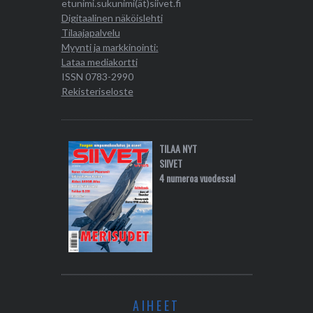
etunimi.sukunimi(ät)siivet.fi
Digitaalinen näköislehti
Tilaajapalvelu
Myynti ja markkinointi:
Lataa mediakortti
ISSN 0783-2990
Rekisteriseloste
TILAA NYT
SIIVET
4 numeroa vuodessa!
AIHEET