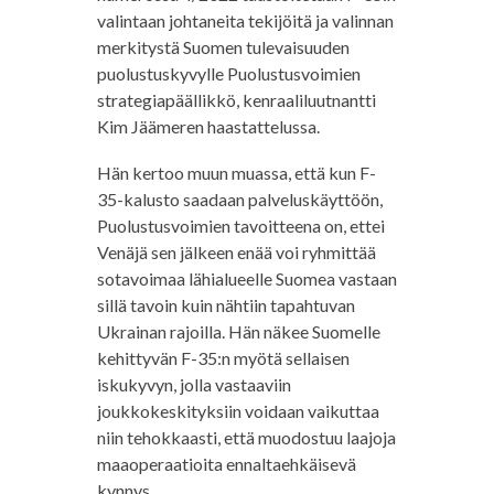
valintaan johtaneita tekijöitä ja valinnan
merkitystä Suomen tulevaisuuden
puolustuskyvylle Puolustusvoimien
strategiapäällikkö, kenraaliluutnantti
Kim Jäämeren haastattelussa.
Hän kertoo muun muassa, että kun F-
35-kalusto saadaan palveluskäyttöön,
Puolustusvoimien tavoitteena on, ettei
Venäjä sen jälkeen enää voi ryhmittää
sotavoimaa lähialueelle Suomea vastaan
sillä tavoin kuin nähtiin tapahtuvan
Ukrainan rajoilla. Hän näkee Suomelle
kehittyvän F-35:n myötä sellaisen
iskukyvyn, jolla vastaaviin
joukkokeskityksiin voidaan vaikuttaa
niin tehokkaasti, että muodostuu laajoja
maaoperaatioita ennaltaehkäisevä
kynnys.