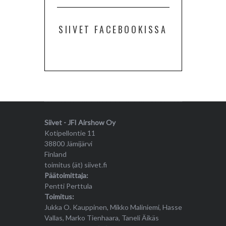
SIIVET FACEBOOKISSA
Siivet - JFI Airshow Oy
Kotipellontie 11
38800 Jämijärvi
Finland
toimitus (ät) siivet.fi
Päätoimittaja:
Pentti Perttula
Toimitus:
Jukka O. Kauppinen, Mikko Maliniemi, Hasse
Vallas, Marko Tienhaara, Taneli Äikäs