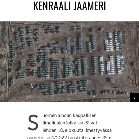
KENRAALI JÄÄMERI
S
uomen ainoan kaupallisen
ilmailualan julkaisun Siivet-
lehden 10. elokuuta ilmestyvässä
numerossa 4/2022 taustoitetaan F-35:n