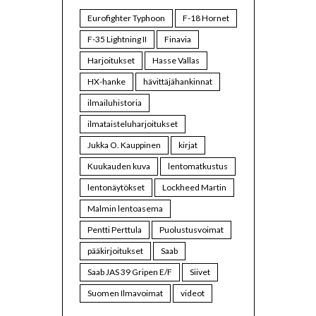
Eurofighter Typhoon
F-18 Hornet
F-35 Lightning II
Finavia
Harjoitukset
Hasse Vallas
HX-hanke
hävittäjähankinnat
ilmailuhistoria
ilmataisteluharjoitukset
Jukka O. Kauppinen
kirjat
Kuukauden kuva
lentomatkustus
lentonäytökset
Lockheed Martin
Malmin lentoasema
Pentti Perttula
Puolustusvoimat
pääkirjoitukset
Saab
Saab JAS 39 Gripen E/F
Siivet
Suomen Ilmavoimat
videot