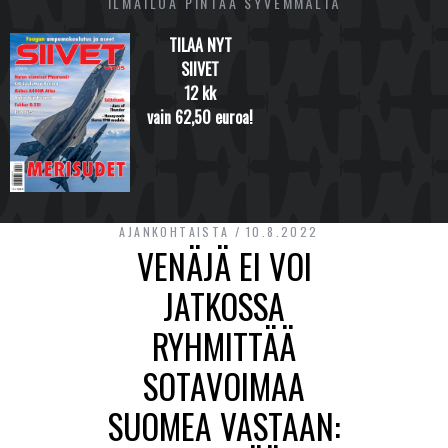
ILMAILUA PINTAA SYVEMMÄLTÄ
TILAA NYT
SIIVET
12 kk
vain 62,50 euroa!
AJANKOHTAISTA
10.8.2022
VENÄJÄ EI VOI
JATKOSSA
RYHMITTÄÄ
SOTAVOIMAA
SUOMEA VASTAAN: