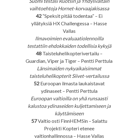
Suomi testasi Ruotsin ja Yhdysvaltain
vaihtoehtoja Hornet-korvaajakisassa
42
“Speksit pitää todentaa” – Ei
yllätyksiä HX Challengessa – Hasse
Vallas
Ilmavoimien evaluaatiolennoilla
testattiin ehdokkaiden todellisia kykyjä
48
Taisteluhelikopterivertailu –
Guardian, Viper ja Tiger – Pentti Perttula
Länsimaiden nykyaikaisimmat
taisteluhelikopterit Siivet-vertailussa
52
Euroopan ilmasta laukaistavat
ydinaseet – Pentti Perttula
Euroopan valtioilla on yhä runsaasti
kalustoa ydinaseiden kuljettamiseen ja
käyttämiseen
57
Valtio osti FinnHEMSin – Salattu
Projekti Kopteri etenee
valtionhallinnossa – Hasse Vallas