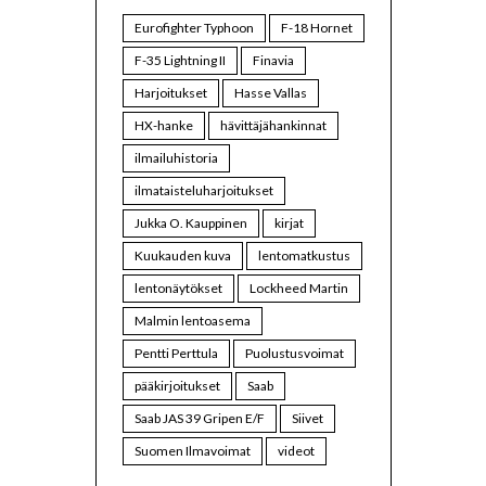
Eurofighter Typhoon
F-18 Hornet
F-35 Lightning II
Finavia
Harjoitukset
Hasse Vallas
HX-hanke
hävittäjähankinnat
ilmailuhistoria
ilmataisteluharjoitukset
Jukka O. Kauppinen
kirjat
Kuukauden kuva
lentomatkustus
lentonäytökset
Lockheed Martin
Malmin lentoasema
Pentti Perttula
Puolustusvoimat
pääkirjoitukset
Saab
Saab JAS 39 Gripen E/F
Siivet
Suomen Ilmavoimat
videot