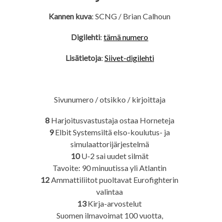
Kannen kuva
: SCNG / Brian Calhoun
Digilehti
:
tämä numero
Lisätietoja
:
Siivet-digilehti
Sivunumero / otsikko / kirjoittaja
8
Harjoitusvastustaja ostaa Horneteja
9
Elbit Systemsiltä elso-koulutus- ja
simulaattorijärjestelmä
10
U-2 sai uudet silmät
Tavoite: 90 minuutissa yli Atlantin
12
Ammattiliitot puoltavat Eurofighterin
valintaa
13
Kirja-arvostelut
Suomen ilmavoimat 100 vuotta,