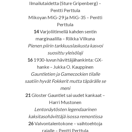
Ilmailutaidetta (Sture Gripenberg) –
Pentti Perttula
Mikoyan MiG-29 ja MiG-35 – Pentti
Perttula
14
Varjoliitimellä kahden sentin
marginaalilla – Riikka Vilkuna
Pienen piirin tarkkuuslaskusta kasvoi
suosittu yleisölaji
16
1930-luvun hävittäjähankinta: GX-
hanke – Jukka O. Kauppinen
Gauntletien ja Gamecockien tilalle
saatiin hyvät Fokkerit mutta täpärälle se
meni
21
Gloster Gauntlet sai uudet kankaat –
Harri Mustonen
Lentonäytösten legendaarinen
kaksitasohävittäjä isossa remontissa
26
Valvontalentokone – vaihtoehtoja
rajalle – Pentti Perttula