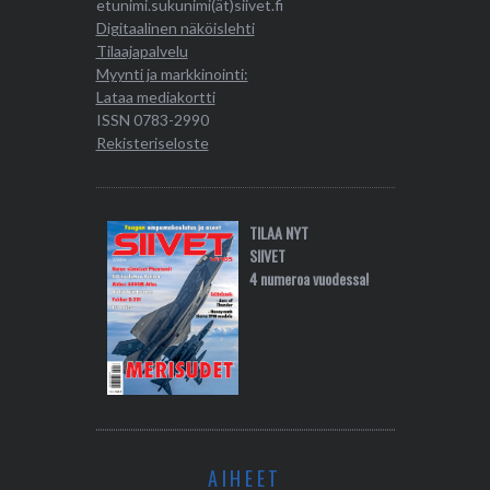
etunimi.sukunimi(ät)siivet.fi
Digitaalinen näköislehti
Tilaajapalvelu
Myynti ja markkinointi:
Lataa mediakortti
ISSN 0783-2990
Rekisteriseloste
TILAA NYT
SIIVET
4 numeroa vuodessa!
AIHEET