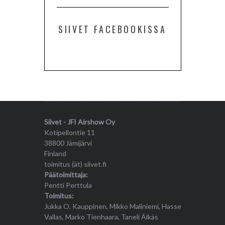
SIIVET FACEBOOKISSA
Siivet - JFI Airshow Oy
Kotipellontie 11
38800 Jämijärvi
Finland
toimitus (ät) siivet.fi
Päätoimittaja:
Pentti Perttula
Toimitus:
Jukka O. Kauppinen, Mikko Maliniemi, Hasse
Vallas, Marko Tienhaara, Taneli Äikäs