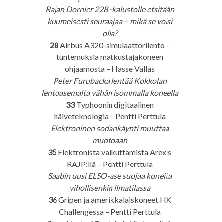
Rajan Dornier 228 -kalustolle etsitään
kuumeisesti seuraajaa – mikä se voisi
olla?
28
Airbus A320-simulaattorilento –
tuntemuksia matkustajakoneen
ohjaamosta – Hasse Vallas
Peter Furubacka lentää Kokkolan
lentoasemalta vähän isommalla koneella
33
Typhoonin digitaalinen
häiveteknologia – Pentti Perttula
Elektroninen sodankäynti muuttaa
muotoaan
35
Elektronista vaikuttamista Arexis
RAJP:llä – Pentti Perttula
Saabin uusi ELSO-ase suojaa koneita
vihollisenkin ilmatilassa
36
Gripen ja amerikkalaiskoneet HX
Challengessa – Pentti Perttula