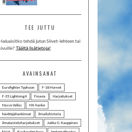
TEE JUTTU
Haluaisitko tehdä jutun Siivet-lehteen tai
sivuille?
Täältä lisätietoja!
AVAINSANAT
Eurofighter Typhoon
F-18 Hornet
F-35 Lightning II
Finavia
Harjoitukset
Hasse Vallas
HX-hanke
hävittäjähankinnat
ilmailuhistoria
ilmataisteluharjoitukset
Jukka O. Kauppinen
kirjat
Kuukauden kuva
lentomatkustus