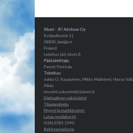
Siivet - JFI Airshow Oy
Kotipellontie 11
38800 Jämijärvi
Finland
toimitus (ät) siivet.fi
Päätoimittaja:
Pentti Perttula
Toimitus:
Jukka O. Kauppinen, Mikko Maliniemi, Hasse Vall
Äikäs
etunimi.sukunimi(ät)siivet.fi
Digitaalinen näköislehti
Tilaajapalvelu
Myynti ja markkinointi:
Lataa mediakortti
ISSN 0783-2990
Rekisteriseloste