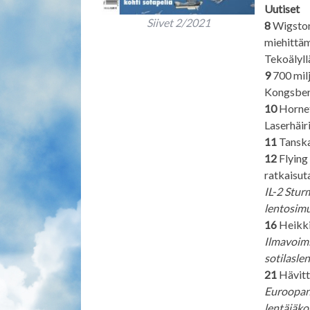
Uutiset
Siivet 2/2021
8
Wigston:
miehittä
Tekoälyll
9
700 mil
Kongsber
10
Horneti
Laserhäir
11
Tanska
12
Flying
ratkaisut
IL-2 Stur
lentosimu
16
Heikki
Ilmavoimi
sotilasle
21
Hävitt
Euroopan 
lentäjäk