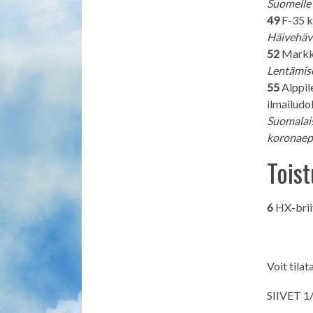
Suomelle 
49
F-35 ka
Häivehävi
52
Markku
Lentämise
55
Alppile
ilmailudo
Suomalais
koronaep
Toist
6
HX-brii
Voit tilat
SIIVET 