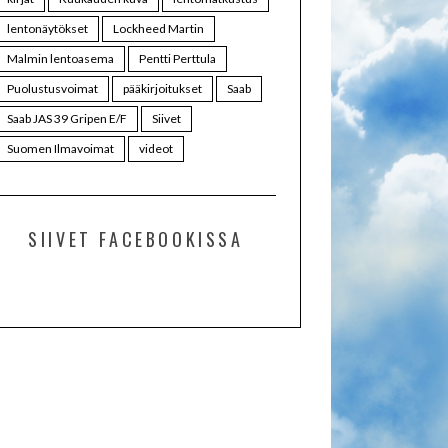
lentonäytökset
Lockheed Martin
Malmin lentoasema
Pentti Perttula
Puolustusvoimat
pääkirjoitukset
Saab
Saab JAS 39 Gripen E/F
Siivet
Suomen Ilmavoimat
videot
SIIVET FACEBOOKISSA