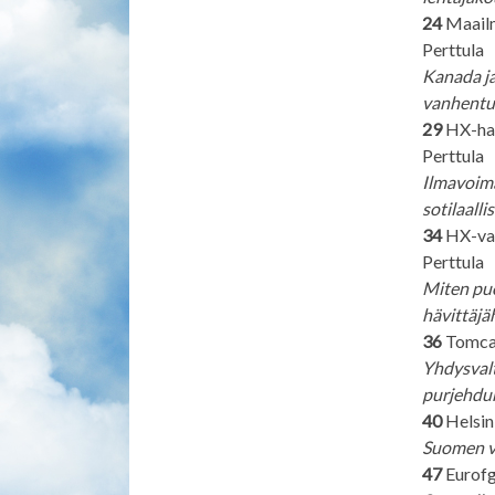
24
Maailm
Perttula
Kanada ja
vanhentu
29
HX-hank
Perttula
Ilmavoima
sotilaall
34
HX-valm
Perttula
Miten puo
hävittäjä
36
Tomcat
Yhdysvalt
purjehdu
40
Helsin
Suomen vi
47
Eurofgh