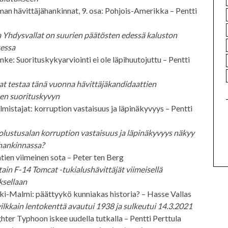
an hävittäjähankinnat, 9. osa: Pohjois-Amerikka – Pentti
 Yhdysvallat on suurien päätösten edessä kaluston
essa
e: Suorituskykyarviointi ei ole läpihuutojuttu – Pentti
t testaa tänä vuonna hävittäjäkandidaattien
isen suorituskyvyn
istajat: korruption vastaisuus ja läpinäkyvyys – Pentti
lustusalan korruption vastaisuus ja läpinäkyvyys näkyy
hankinnassa?
ien viimeinen sota – Peter ten Berg
ain F-14 Tomcat -tukialushävittäjät viimeisellä
ksellaan
ki-Malmi: päättyykö kunniakas historia? – Hasse Vallas
lkkain lentokenttä avautui 1938 ja sulkeutui 14.3.2021
ter Typhoon iskee uudella tutkalla – Pentti Perttula