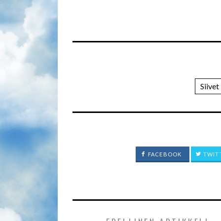
Siivet
FACEBOOK
TWIT