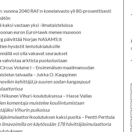
 vuonna 2040 RAF:n konelaivasto yli 80-prosenttisesti
mätön
ä kaksi vastaan yksi -ilmataisteluissa
joonan euron EuroHawk menee museoon
g päivittää Norjan NASAMS:it
en hyvästit lentotukialuksille
innällä voi olla vakavat seuraukset
 vahvistaa arktista puolustustaan
 Circus Volume I – Ensimmäisen maailmansodan
aistelun taivaalla – Jukka O. Kauppinen
movikin kehittäjä ja suuren sodan kangaspuut
laattorissa
 Nikunen Vihuri-koulutuksessa – Hasse Vallas
en komentaja muistelee kouliintumistaan
ntäjäksi Vihurin puikoissa
äjäsimulaattorikoulutuksen kaksi puolta – Pentti Perttula
ilmavoimilla on käytössään 178 hävittäjäsimulaattoria
oulutukseen