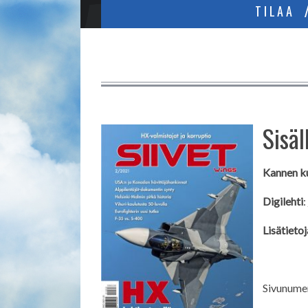
TILAA
Sisäl
Kannen k
Digilehti
:
Lisätietoj
Sivunumero