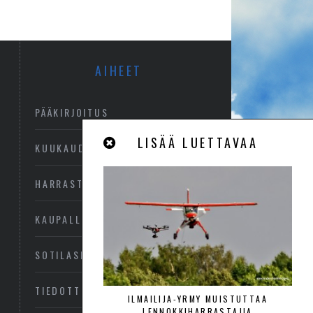
AIHEET
PÄÄKIRJOITUS
LISÄÄ LUETTAVAA
KUUKAUDEN KUVA
HARRASTEILMAILU
KAUPALLINEN ILMAILU
SOTILASILMAILU
TIEDOTTEET
ILMAILIJA-YRMY MUISTUTTAA
LENNOKKIHARRASTAJIA