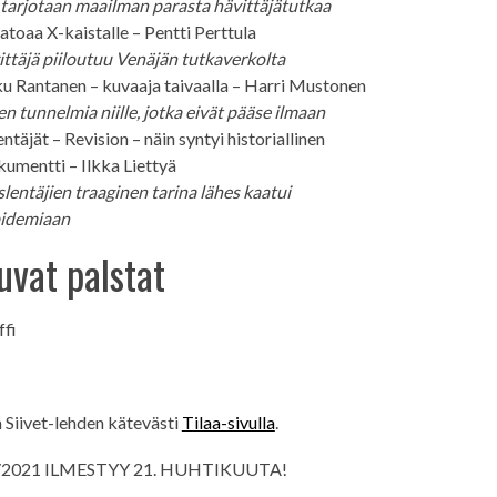
tarjotaan maailman parasta hävittäjätutkaa
toaa X-kaistalle – Pentti Perttula
ttäjä piiloutuu Venäjän tutkaverkolta
 Rantanen – kuvaaja taivaalla – Harri Mustonen
n tunnelmia niille, jotka eivät pääse ilmaan
ntäjät – Revision – näin syntyi historiallinen
kumentti – Ilkka Liettyä
lentäjien traaginen tarina lähes kaatui
idemiaan
uvat palstat
ffi
a Siivet-lehden kätevästi
Tilaa-sivulla
.
1/2021 ILMESTYY 21. HUHTIKUUTA!