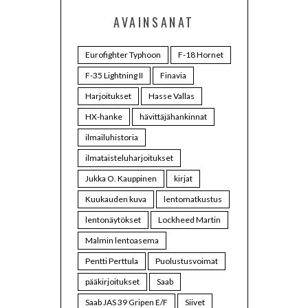
AVAINSANAT
Eurofighter Typhoon
F-18 Hornet
F-35 Lightning II
Finavia
Harjoitukset
Hasse Vallas
HX-hanke
hävittäjähankinnat
ilmailuhistoria
ilmataisteluharjoitukset
Jukka O. Kauppinen
kirjat
Kuukauden kuva
lentomatkustus
lentonäytökset
Lockheed Martin
Malmin lentoasema
Pentti Perttula
Puolustusvoimat
pääkirjoitukset
Saab
Saab JAS 39 Gripen E/F
Siivet