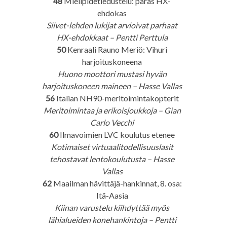
48
Mielipidetiedustelu: paras HX-
ehdokas
Siivet-lehden lukijat arvioivat parhaat
HX-ehdokkaat – Pentti Perttula
50
Kenraali Rauno Meriö: Vihuri
harjoituskoneena
Huono moottori mustasi hyvän
harjoituskoneen maineen – Hasse Vallas
56
Italian NH90-meritoimintakopterit
Meritoimintaa ja erikoisjoukkoja – Gian
Carlo Vecchi
60
Ilmavoimien LVC koulutus etenee
Kotimaiset virtuaalitodellisuuslasit
tehostavat lentokoulutusta – Hasse
Vallas
62
Maailman hävittäjä-hankinnat, 8. osa:
Itä-Aasia
Kiinan varustelu kiihdyttää myös
lähialueiden konehankintoja – Pentti