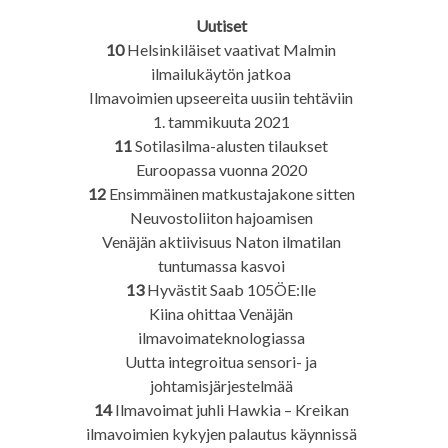
Uutiset
10
Helsinkiläiset vaativat Malmin
ilmailukäytön jatkoa
Ilmavoimien upseereita uusiin tehtäviin
1. tammikuuta 2021
11
Sotilasilma-alusten tilaukset
Euroopassa vuonna 2020
12
Ensimmäinen matkustajakone sitten
Neuvostoliiton hajoamisen
Venäjän aktiivisuus Naton ilmatilan
tuntumassa kasvoi
13
Hyvästit Saab 105ÖE:lle
Kiina ohittaa Venäjän
ilmavoimateknologiassa
Uutta integroitua sensori- ja
johtamisjärjestelmää
14
Ilmavoimat juhli Hawkia – Kreikan
ilmavoimien kykyjen palautus käynnissä