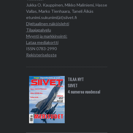
Jukka O. Kauppinen, Mikko Maliniemi, Hasse
Vallas, Marko Tienhaara, Taneli Äikäs
etunimi.sukunimi(ät)siivet.fi
Digitaalinen näköislehti
Tilaajapalvelu
Myynti ja markkinointi:
Lataa mediakortti
ISSN 0783-2990
Rekisteriseloste
TILAA NYT
SIIVET
4 numeroa vuodessa!