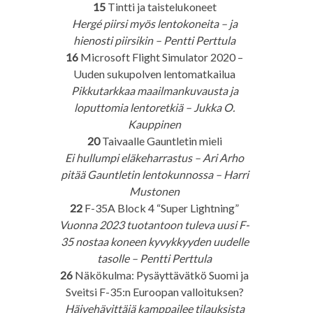
15
Tintti ja taistelukoneet
Hergé piirsi myös lentokoneita – ja
hienosti piirsikin – Pentti Perttula
16
Microsoft Flight Simulator 2020 –
Uuden sukupolven lentomatkailua
Pikkutarkkaa maailmankuvausta ja
loputtomia lentoretkiä – Jukka O.
Kauppinen
20
Taivaalle Gauntletin mieli
Ei hullumpi eläkeharrastus – Ari Arho
pitää Gauntletin lentokunnossa – Harri
Mustonen
22
F-35A Block 4 “Super Lightning”
Vuonna 2023 tuotantoon tuleva uusi F-
35 nostaa koneen kyvykkyyden uudelle
tasolle – Pentti Perttula
26
Näkökulma: Pysäyttävätkö Suomi ja
Sveitsi F-35:n Euroopan valloituksen?
Häivehävittäjä kamppailee tilauksista