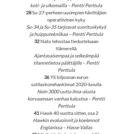
koti- ja ulkomailla – Pentti Perttula
28
Su-27-perheen uusimpien hävittäjien
operatiivinen kyky
Su-34 ja Su-35 tarjoavat suorituskykyä
ja huipputekniikaa – Pentti Perttula
32
Nato tehostaa tiedusteluaan
Itämerellä
Ajantasaisempaa ja selkeämpää
tilannetietoa päättäjille – Pentti
Perttula
36
Yli biljoonan euron
sotilaskonehankinnat 2020-luvulla
Noin 3000 uutta ilma-alusta
korvaamaan vanhaa kalustoa – Pentti
Perttula
41
Hawk 40 vuotta sitten, osa 2
Hawkin evaluoinnit ja koelennot
Englanissa – Hasse Vallas