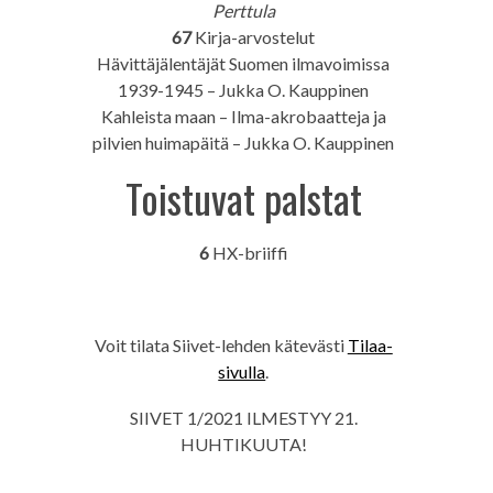
Perttula
67
Kirja-arvostelut
Hävittäjälentäjät Suomen ilmavoimissa
1939-1945 – Jukka O. Kauppinen
Kahleista maan – Ilma-akrobaatteja ja
pilvien huimapäitä – Jukka O. Kauppinen
Toistuvat palstat
6
HX-briiffi
Voit tilata Siivet-lehden kätevästi
Tilaa-
sivulla
.
SIIVET 1/2021 ILMESTYY 21.
HUHTIKUUTA!