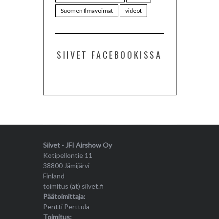
Suomen Ilmavoimat
videot
SIIVET FACEBOOKISSA
Siivet - JFI Airshow Oy
Kotipellontie 11
38800 Jämijärvi
Finland
toimitus (ät) siivet.fi
Päätoimittaja:
Pentti Perttula
Toimitus: