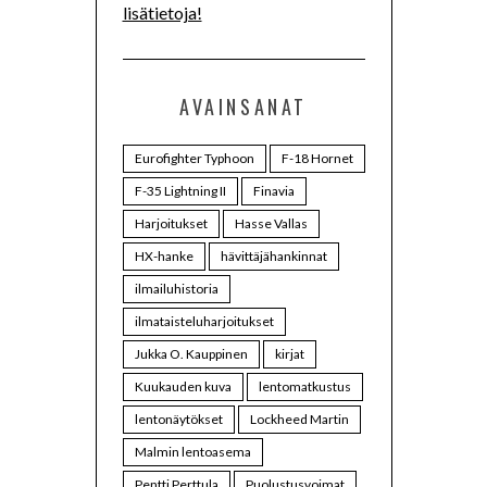
lisätietoja!
AVAINSANAT
Eurofighter Typhoon
F-18 Hornet
F-35 Lightning II
Finavia
Harjoitukset
Hasse Vallas
HX-hanke
hävittäjähankinnat
ilmailuhistoria
ilmataisteluharjoitukset
Jukka O. Kauppinen
kirjat
Kuukauden kuva
lentomatkustus
lentonäytökset
Lockheed Martin
Malmin lentoasema
Pentti Perttula
Puolustusvoimat