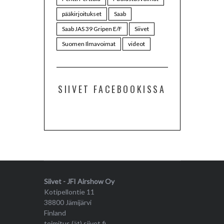
pääkirjoitukset
Saab
Saab JAS 39 Gripen E/F
Siivet
Suomen Ilmavoimat
videot
SIIVET FACEBOOKISSA
Siivet - JFI Airshow Oy
Kotipellontie 11
38800 Jämijärvi
Finland
toimitus (ät) siivet.fi