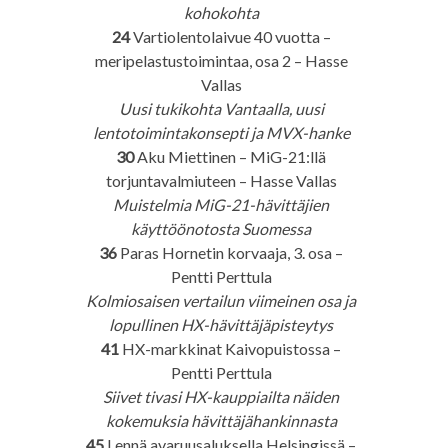
kohokohta
24
Vartiolentolaivue 40 vuotta –
meripelastustoimintaa, osa 2 – Hasse
Vallas
Uusi tukikohta Vantaalla, uusi
lentotoimintakonsepti ja MVX-hanke
30
Aku Miettinen – MiG-21:llä
torjuntavalmiuteen – Hasse Vallas
Muistelmia MiG-21-hävittäjien
käyttöönotosta Suomessa
36
Paras Hornetin korvaaja, 3. osa –
Pentti Perttula
Kolmiosaisen vertailun viimeinen osa ja
lopullinen HX-hävittäjäpisteytys
41
HX-markkinat Kaivopuistossa –
Pentti Perttula
Siivet tivasi HX-kauppiailta näiden
kokemuksia hävittäjähankinnasta
45
Lennä avaruusaluksella Helsingissä –