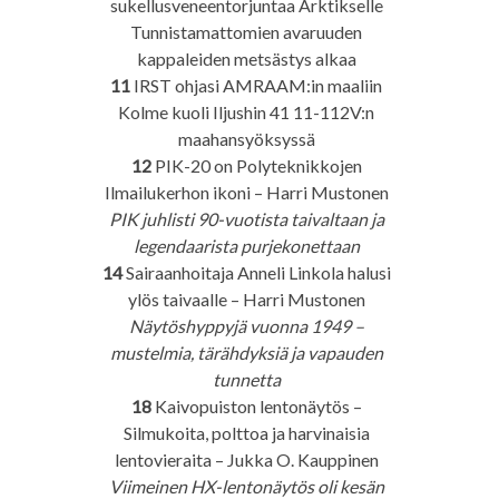
sukellusveneentorjuntaa Arktikselle
Tunnistamattomien avaruuden
kappaleiden metsästys alkaa
11
IRST ohjasi AMRAAM:in maaliin
Kolme kuoli Iljushin 41 11-112V:n
maahansyöksyssä
12
PIK-20 on Polyteknikkojen
Ilmailukerhon ikoni – Harri Mustonen
PIK juhlisti 90-vuotista taivaltaan ja
legendaarista purjekonettaan
14
Sairaanhoitaja Anneli Linkola halusi
ylös taivaalle – Harri Mustonen
Näytöshyppyjä vuonna 1949 –
mustelmia, tärähdyksiä ja vapauden
tunnetta
18
Kaivopuiston lentonäytös –
Silmukoita, polttoa ja harvinaisia
lentovieraita – Jukka O. Kauppinen
Viimeinen HX-lentonäytös oli kesän