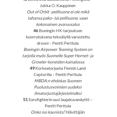
Jukka O. Kauppinen
Out of Orbit -pelihuone ei ole mikä
tahansa pako- tai pelihuone, vaan
kokonainen avaruusalus
46
Boeingin HX-tarjouksen
kuorrutuksena tekoälyllä varustettu
drooni – Pentti Perttula
Boeingin Airpower Teaming System on
tarjolla myös Suomelle Super Hornet- ja
Growler-koneiden kainalossa
49
Korkeatorjunta Finnish Land
Ceptorilla – Pentti Perttula
MBDA:n ehdokas Suomen
Puolustusvoimien uudeksi
ilmatorjuntajärjestelmäksi
51
Eurofighterin uusi laajakuvanäyttö –
Pentti Perttula
Onko iso kaunista? Hävittäjän