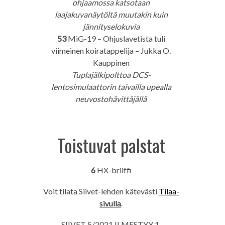
ohjaamossa katsotaan
laajakuvanäytöltä muutakin kuin
jännityselokuvia
53
MiG-19 – Ohjuslavetista tuli
viimeinen koiratappelija – Jukka O.
Kauppinen
Tuplajälkipolttoa DCS-
lentosimulaattorin taivailla upealla
neuvostohävittäjällä
Toistuvat palstat
6
HX-briiffi
Voit tilata Siivet-lehden kätevästi
Tilaa-
sivulla
.
SIIVET 5/2021 ILMESTYY 1.