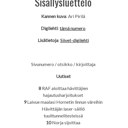
Sisällysluettelo
Kannen kuva
: Ari Pirilä
Digilehti
:
tämä numero
Lisätietoja
:
Siivet-digilehti
Sivunumero / otsikko / kirjoittaja
Uutiset
8
RAF aloittaa hävittäjien
hajautusharjoitukset
9
Laivue maalasi Hornetin linnun väreihin
Hävittäjän laser-säiliö
tuulitunnelitesteissä
10
Norja sijoittaa