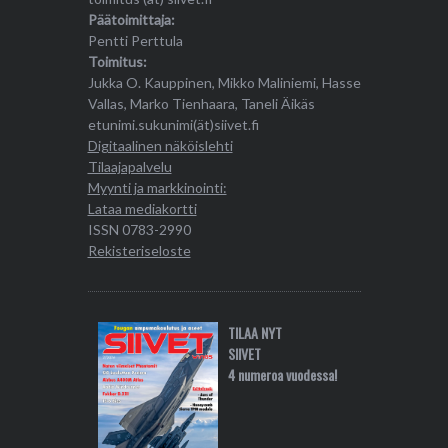
Päätoimittaja:
Pentti Perttula
Toimitus:
Jukka O. Kauppinen, Mikko Maliniemi, Hasse
Vallas, Marko Tienhaara, Taneli Äikäs
etunimi.sukunimi(ät)siivet.fi
Digitaalinen näköislehti
Tilaajapalvelu
Myynti ja markkinointi:
Lataa mediakortti
ISSN 0783-2990
Rekisteriseloste
TILAA NYT
SIIVET
4 numeroa vuodessa!