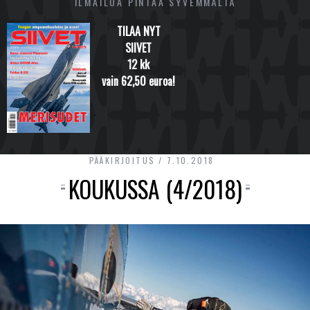
ILMAILUA PINTAA SYVEMMÄLTÄ
TILAA NYT
SIIVET
12 kk
vain 62,50 euroa!
PÄÄKIRJOITUS
7.10.2018
KOUKUSSA (4/2018)