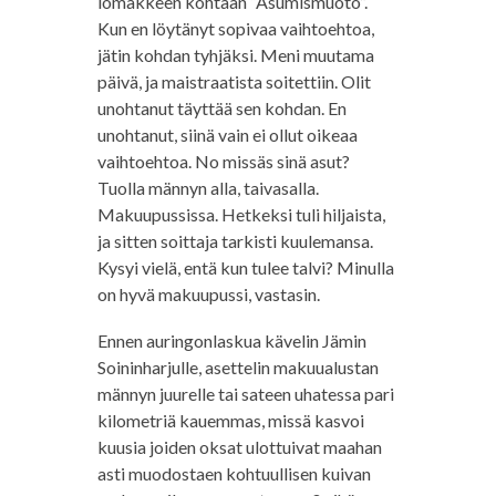
lomakkeen kohtaan “Asumismuoto”.
Kun en löytänyt sopivaa vaihtoehtoa,
jätin kohdan tyhjäksi. Meni muutama
päivä, ja maistraatista soitettiin. Olit
unohtanut täyttää sen kohdan. En
unohtanut, siinä vain ei ollut oikeaa
vaihtoehtoa. No missäs sinä asut?
Tuolla männyn alla, taivasalla.
Makuupussissa. Hetkeksi tuli hiljaista,
ja sitten soittaja tarkisti kuulemansa.
Kysyi vielä, entä kun tulee talvi? Minulla
on hyvä makuupussi, vastasin.
Ennen auringonlaskua kävelin Jämin
Soininharjulle, asettelin makuualustan
männyn juurelle tai sateen uhatessa pari
kilometriä kauemmas, missä kasvoi
kuusia joiden oksat ulottuivat maahan
asti muodostaen kohtuullisen kuivan