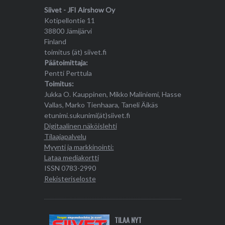
Siivet - JFI Airshow Oy
Kotipellontie 11
38800 Jämijärvi
Finland
toimitus (ät) siivet.fi
Päätoimittaja:
Pentti Perttula
Toimitus:
Jukka O. Kauppinen, Mikko Maliniemi, Hasse
Vallas, Marko Tienhaara, Taneli Äikäs
etunimi.sukunimi(ät)siivet.fi
Digitaalinen näköislehti
Tilaajapalvelu
Myynti ja markkinointi:
Lataa mediakortti
ISSN 0783-2990
Rekisteriseloste
TILAA NYT