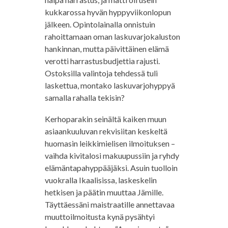
kukkarossa hyvän hyppyviikonlopun
jälkeen. Opintolainalla onnistuin
rahoittamaan oman laskuvarjokaluston
hankinnan, mutta päivittäinen elämä
verotti harrastusbudjettia rajusti.
Ostoksilla valintoja tehdessä tuli
laskettua, montako laskuvarjohyppyä
samalla rahalla tekisin?
Kerhoparakin seinältä kaiken muun
asiaankuuluvan rekvisiitan keskeltä
huomasin leikkimielisen ilmoituksen –
vaihda kivitalosi makuupussiin ja ryhdy
elämäntapahyppääjäksi. Asuin tuolloin
vuokralla Ikaalisissa, laskeskelin
hetkisen ja päätin muuttaa Jämille.
Täyttäessäni maistraatille annettavaa
muuttoilmoitusta kynä pysähtyi