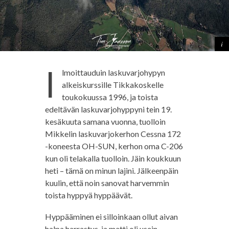
I
lmoittauduin laskuvarjohypyn
alkeiskurssille Tikkakoskelle
toukokuussa 1996, ja toista
edeltävän laskuvarjohyppyni tein 19.
kesäkuuta samana vuonna, tuolloin
Mikkelin laskuvarjokerhon Cessna 172
-koneesta OH-SUN, kerhon oma C-206
kun oli telakalla tuolloin. Jäin koukkuun
heti – tämä on minun lajini. Jälkeenpäin
kuulin, että noin sanovat harvemmin
toista hyppyä hyppäävät.
Hyppääminen ei silloinkaan ollut aivan
halpa harrastus, ja matti oli usein