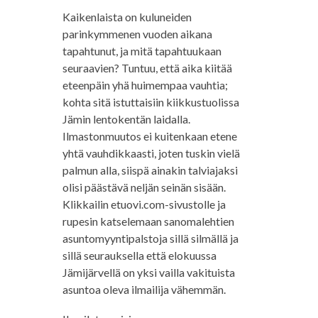
Kaikenlaista on kuluneiden
parinkymmenen vuoden aikana
tapahtunut, ja mitä tapahtuukaan
seuraavien? Tuntuu, että aika kiitää
eteenpäin yhä huimempaa vauhtia;
kohta sitä istuttaisiin kiikkustuolissa
Jämin lentokentän laidalla.
Ilmastonmuutos ei kuitenkaan etene
yhtä vauhdikkaasti, joten tuskin vielä
palmun alla, siispä ainakin talviajaksi
olisi päästävä neljän seinän sisään.
Klikkailin etuovi.com-sivustolle ja
rupesin katselemaan sanomalehtien
asuntomyyntipalstoja sillä silmällä ja
sillä seurauksella että elokuussa
Jämijärvellä on yksi vailla vakituista
asuntoa oleva ilmailija vähemmän.