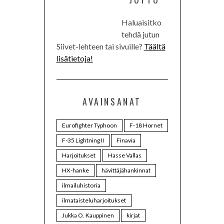
Haluaisitko
tehdä jutun
Siivet-lehteen tai sivuille?
Täältä
lisätietoja!
AVAINSANAT
Eurofighter Typhoon
F-18 Hornet
F-35 Lightning II
Finavia
Harjoitukset
Hasse Vallas
HX-hanke
hävittäjähankinnat
ilmailuhistoria
ilmataisteluharjoitukset
Jukka O. Kauppinen
kirjat