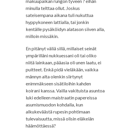
makuupaikan rungon tyveen ? eihän
minulla telttaa ollut. Joskus
sateisempana aikana tuli nukuttua
hyppykoneen lattialla, tai jonkin
kentälle pysäköidyn alatason siiven alla,
milloin missäkin.
En pitänyt väliä sillä, millaiset seinät
ympärilläni nukkuessani oli tai oliko
niitä lainkaan, pääasia oli unen laatu, ei
puitteet. Enkä pidä vieläkään, vaikka
männyn alta olenkin siirtynyt
enimmäkseen sisätiloihin kahden
koirani kanssa. Vailla vakituista asuntoa
luki edelleen maistraatin papereissa
asumismuodon kohdalla, kun
alkukeväästä rupesin pohtimaan
tulevaisuutta, missä olisin eläkeiän
häämöttäessä?