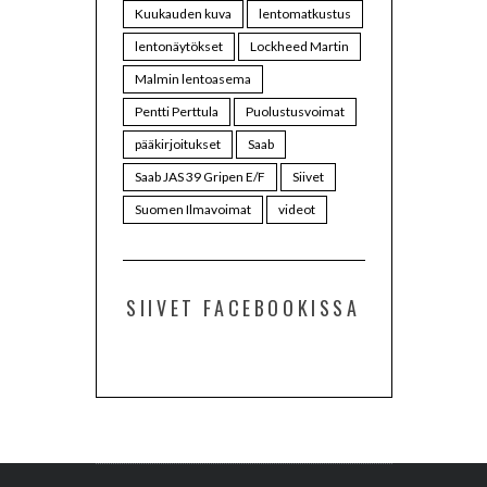
Kuukauden kuva
lentomatkustus
lentonäytökset
Lockheed Martin
Malmin lentoasema
Pentti Perttula
Puolustusvoimat
pääkirjoitukset
Saab
Saab JAS 39 Gripen E/F
Siivet
Suomen Ilmavoimat
videot
SIIVET FACEBOOKISSA