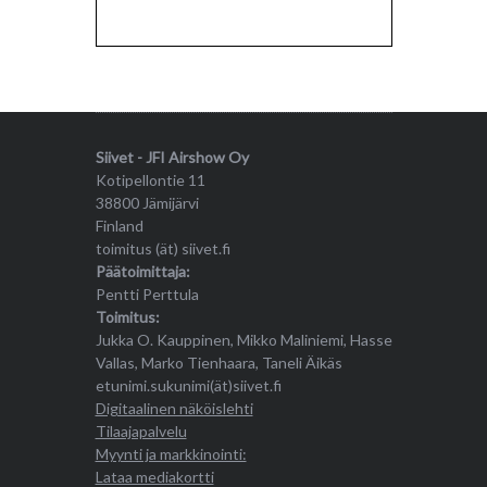
Siivet - JFI Airshow Oy
Kotipellontie 11
38800 Jämijärvi
Finland
toimitus (ät) siivet.fi
Päätoimittaja:
Pentti Perttula
Toimitus:
Jukka O. Kauppinen, Mikko Maliniemi, Hasse
Vallas, Marko Tienhaara, Taneli Äikäs
etunimi.sukunimi(ät)siivet.fi
Digitaalinen näköislehti
Tilaajapalvelu
Myynti ja markkinointi:
Lataa mediakortti