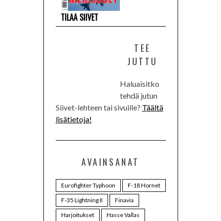
TILAA SIIVET
TEE
JUTTU
Haluaisitko
tehdä jutun
Siivet-lehteen tai sivuille?
Täältä
lisätietoja!
AVAINSANAT
Eurofighter Typhoon
F-18 Hornet
F-35 Lightning II
Finavia
Harjoitukset
Hasse Vallas