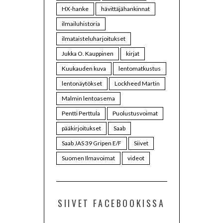
HX-hanke
hävittäjähankinnat
ilmailuhistoria
ilmataisteluharjoitukset
Jukka O. Kauppinen
kirjat
Kuukauden kuva
lentomatkustus
lentonäytökset
Lockheed Martin
Malmin lentoasema
Pentti Perttula
Puolustusvoimat
pääkirjoitukset
Saab
Saab JAS 39 Gripen E/F
Siivet
Suomen Ilmavoimat
videot
SIIVET FACEBOOKISSA