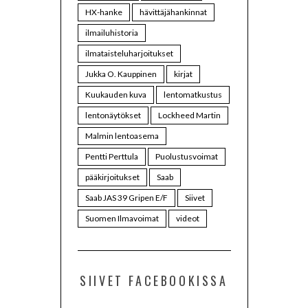
HX-hanke
hävittäjähankinnat
ilmailuhistoria
ilmataisteluharjoitukset
Jukka O. Kauppinen
kirjat
Kuukauden kuva
lentomatkustus
lentonäytökset
Lockheed Martin
Malmin lentoasema
Pentti Perttula
Puolustusvoimat
pääkirjoitukset
Saab
Saab JAS 39 Gripen E/F
Siivet
Suomen Ilmavoimat
videot
SIIVET FACEBOOKISSA