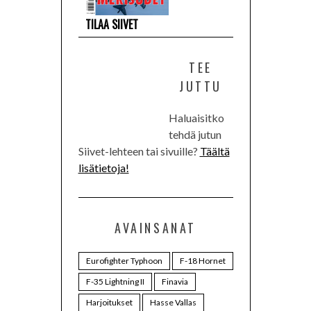
TILAA SIIVET
TEE
JUTTU
Haluaisitko
tehdä jutun
Siivet-lehteen tai sivuille?
Täältä
lisätietoja!
AVAINSANAT
Eurofighter Typhoon
F-18 Hornet
F-35 Lightning II
Finavia
Harjoitukset
Hasse Vallas