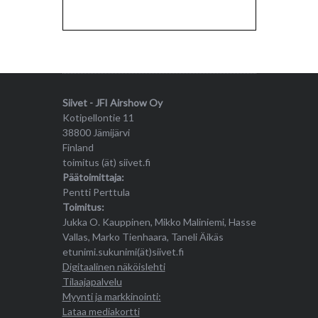
Siivet - JFI Airshow Oy
Kotipellontie 11
38800 Jämijärvi
Finland
toimitus (ät) siivet.fi
Päätoimittaja:
Pentti Perttula
Toimitus:
Jukka O. Kauppinen, Mikko Maliniemi, Hasse
Vallas, Marko Tienhaara, Taneli Äikäs
etunimi.sukunimi(ät)siivet.fi
Digitaalinen näköislehti
Tilaajapalvelu
Myynti ja markkinointi:
Lataa mediakortti