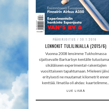
PÄÄKIRJOITUS
30.1.2016
LENNOKIT TULILINJALLA (2015/6)
Vuonna 2008 lensimme Tukholmassa
sijaitsevalle Barkarbyn kentälle tutustum
sikäläiseen experimental-rakentajien
vuosittaiseen tapahtumaan. Mieleeni jäiv
erityisesti ne muutamat kilometrit enne
kenttää. Ilmatila oli ahdas: kaartelimme
LUE LISÄÄ