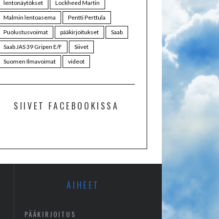
lentonäytökset
Lockheed Martin
Malmin lentoasema
Pentti Perttula
Puolustusvoimat
pääkirjoitukset
Saab
Saab JAS 39 Gripen E/F
Siivet
Suomen Ilmavoimat
videot
SIIVET FACEBOOKISSA
AIHEET
PÄÄKIRJOITUS