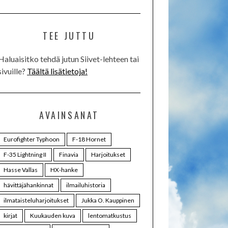
TEE JUTTU
Haluaisitko tehdä jutun Siivet-lehteen tai
sivuille?
Täältä lisätietoja!
AVAINSANAT
Eurofighter Typhoon
F-18 Hornet
F-35 Lightning II
Finavia
Harjoitukset
Hasse Vallas
HX-hanke
hävittäjähankinnat
ilmailuhistoria
ilmataisteluharjoitukset
Jukka O. Kauppinen
kirjat
Kuukauden kuva
lentomatkustus