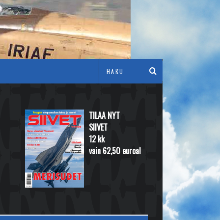
TILAA NYT
SIIVET
12 kk
vain 62,50 euroa!