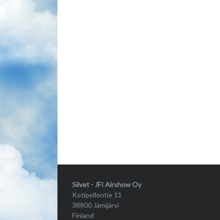
Siivet - JFI Airshow Oy
Kotipellontie 11
38800 Jämijärvi
Finland