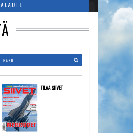
PALAUTE
TÄ
TILAA SIIVET