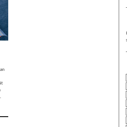
aan
ät
n
…