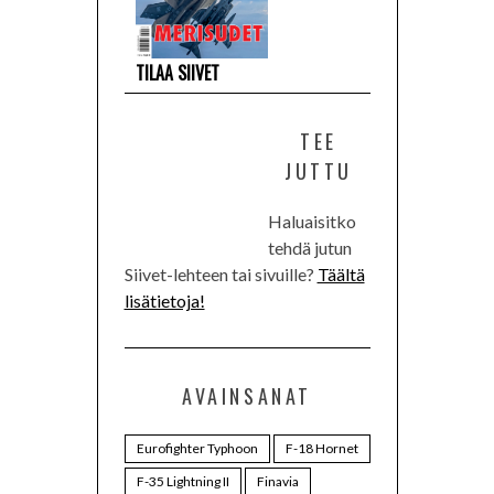
TILAA SIIVET
TEE
JUTTU
Haluaisitko
tehdä jutun
Siivet-lehteen tai sivuille?
Täältä
lisätietoja!
AVAINSANAT
Eurofighter Typhoon
F-18 Hornet
F-35 Lightning II
Finavia