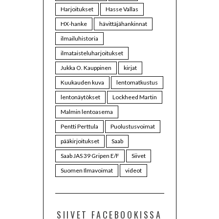
Harjoitukset
Hasse Vallas
HX-hanke
hävittäjähankinnat
ilmailuhistoria
ilmataisteluharjoitukset
Jukka O. Kauppinen
kirjat
Kuukauden kuva
lentomatkustus
lentonäytökset
Lockheed Martin
Malmin lentoasema
Pentti Perttula
Puolustusvoimat
pääkirjoitukset
Saab
Saab JAS 39 Gripen E/F
Siivet
Suomen Ilmavoimat
videot
SIIVET FACEBOOKISSA