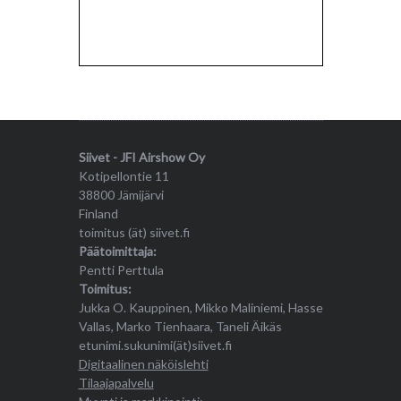
Siivet - JFI Airshow Oy
Kotipellontie 11
38800 Jämijärvi
Finland
toimitus (ät) siivet.fi
Päätoimittaja:
Pentti Perttula
Toimitus:
Jukka O. Kauppinen, Mikko Maliniemi, Hasse
Vallas, Marko Tienhaara, Taneli Äikäs
etunimi.sukunimi(ät)siivet.fi
Digitaalinen näköislehti
Tilaajapalvelu