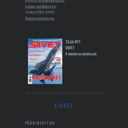
Myynti ja markkinointi:
Lataa mediakortti
ISSN 0783-2990
Rekisteriseloste
TILAA NYT
SIIVET
4 numeroa vuodessa!
AIHEET
PÄÄKIRJOITUS