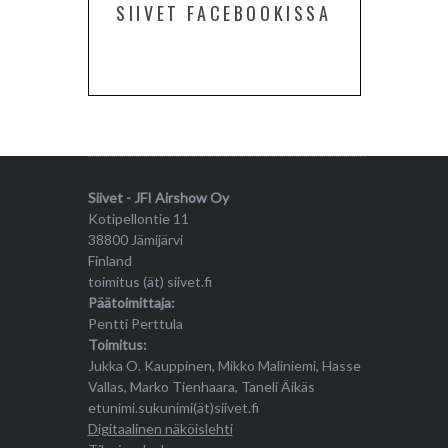
SIIVET FACEBOOKISSA
Siivet - JFI Airshow Oy
Kotipellontie 11
38800 Jämijärvi
Finland
toimitus (ät) siivet.fi
Päätoimittaja:
Pentti Perttula
Toimitus:
Jukka O. Kauppinen, Mikko Maliniemi, Hasse
Vallas, Marko Tienhaara, Taneli Äikäs
etunimi.sukunimi(ät)siivet.fi
Digitaalinen näköislehti