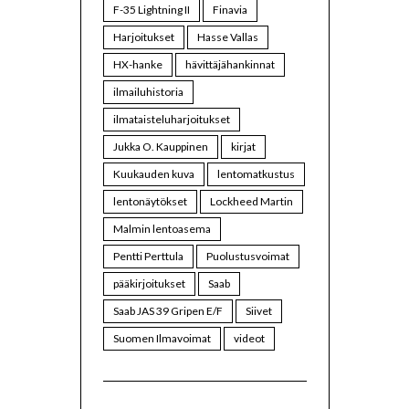
F-35 Lightning II
Finavia
Harjoitukset
Hasse Vallas
HX-hanke
hävittäjähankinnat
ilmailuhistoria
ilmataisteluharjoitukset
Jukka O. Kauppinen
kirjat
Kuukauden kuva
lentomatkustus
lentonäytökset
Lockheed Martin
Malmin lentoasema
Pentti Perttula
Puolustusvoimat
pääkirjoitukset
Saab
Saab JAS 39 Gripen E/F
Siivet
Suomen Ilmavoimat
videot