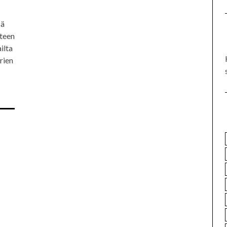
sä
äteen
ilta
rien