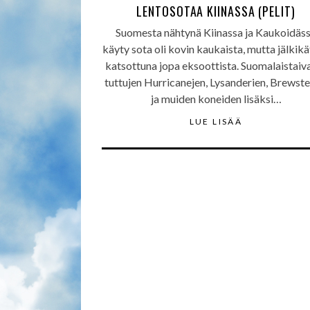
LENTOSOTAA KIINASSA (PELIT)
Suomesta nähtynä Kiinassa ja Kaukoidäs
käyty sota oli kovin kaukaista, mutta jälkik
katsottuna jopa eksoottista. Suomalaistaiva
tuttujen Hurricanejen, Lysanderien, Brewste
ja muiden koneiden lisäksi…
LUE LISÄÄ