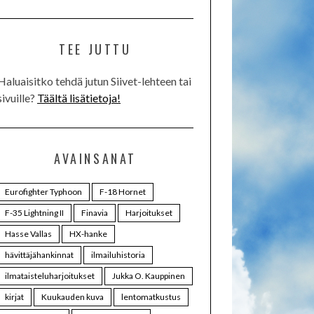
TEE JUTTU
Haluaisitko tehdä jutun Siivet-lehteen tai
sivuille?
Täältä lisätietoja!
AVAINSANAT
Eurofighter Typhoon
F-18 Hornet
F-35 Lightning II
Finavia
Harjoitukset
Hasse Vallas
HX-hanke
hävittäjähankinnat
ilmailuhistoria
ilmataisteluharjoitukset
Jukka O. Kauppinen
kirjat
Kuukauden kuva
lentomatkustus