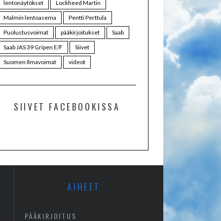
lentonäytökset
Lockheed Martin
Malmin lentoasema
Pentti Perttula
Puolustusvoimat
pääkirjoitukset
Saab
Saab JAS 39 Gripen E/F
Siivet
Suomen Ilmavoimat
videot
SIIVET FACEBOOKISSA
AIHEET
PÄÄKIRJOITUS