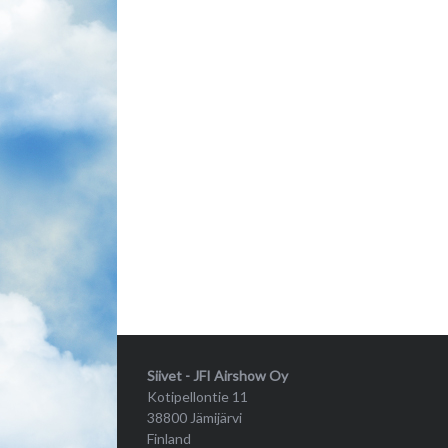
Siivet - JFI Airshow Oy
Kotipellontie 11
38800 Jämijärvi
Finland