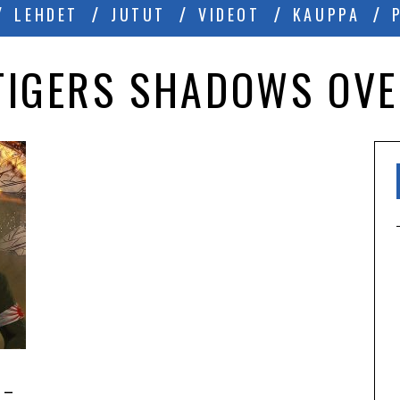
LEHDET
JUTUT
VIDEOT
KAUPPA
 TIGERS SHADOWS OVE
 –