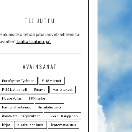
TEE JUTTU
Haluaisitko tehdä jutun Siivet-lehteen tai
sivuille?
Täältä lisätietoja!
AVAINSANAT
Eurofighter Typhoon
F-18 Hornet
F-35 Lightning II
Finavia
Harjoitukset
Hasse Vallas
HX-hanke
hävittäjähankinnat
ilmailuhistoria
ilmataisteluharjoitukset
Jukka O. Kauppinen
kirjat
Kuukauden kuva
lentomatkustus