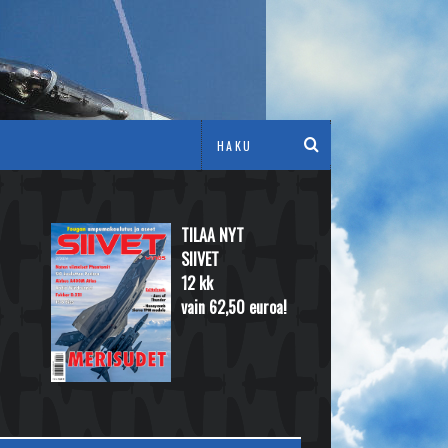
TILAA NYT
SIIVET
12 kk
vain 62,50 euroa!