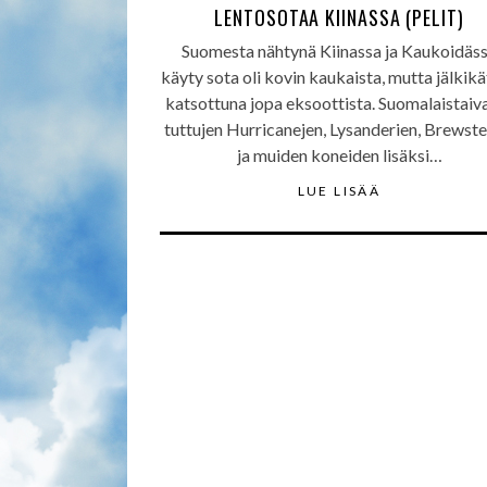
LENTOSOTAA KIINASSA (PELIT)
Suomesta nähtynä Kiinassa ja Kaukoidäs
käyty sota oli kovin kaukaista, mutta jälkik
katsottuna jopa eksoottista. Suomalaistaiva
tuttujen Hurricanejen, Lysanderien, Brewste
ja muiden koneiden lisäksi…
LUE LISÄÄ