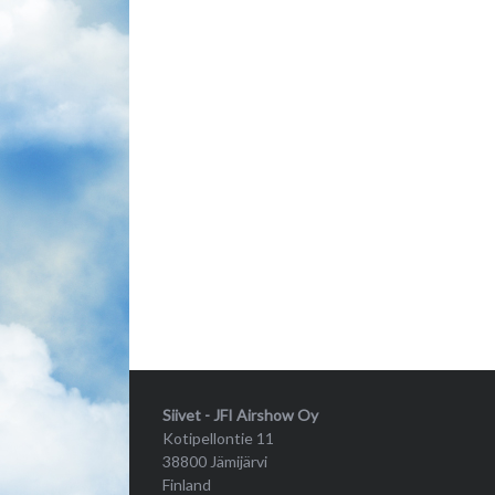
Siivet - JFI Airshow Oy
Kotipellontie 11
38800 Jämijärvi
Finland