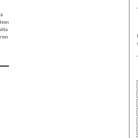
sä
äteen
ilta
rien