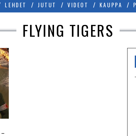
LEHDET
JUTUT
VIDEOT
KAUPPA
FLYING TIGERS
 –