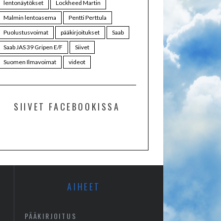
lentonäytökset
Lockheed Martin
Malmin lentoasema
Pentti Perttula
Puolustusvoimat
pääkirjoitukset
Saab
Saab JAS 39 Gripen E/F
Siivet
Suomen Ilmavoimat
videot
SIIVET FACEBOOKISSA
AIHEET
PÄÄKIRJOITUS