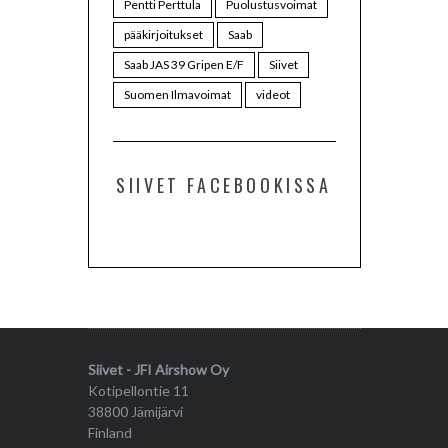
Pentti Perttula
Puolustusvoimat
pääkirjoitukset
Saab
Saab JAS 39 Gripen E/F
Siivet
Suomen Ilmavoimat
videot
SIIVET FACEBOOKISSA
Siivet - JFI Airshow Oy
Kotipellontie 11
38800 Jämijärvi
Finland