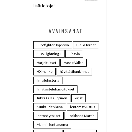
lisätietoja!
AVAINSANAT
Eurofighter Typhoon
F-18 Hornet
F-35 Lightning II
Finavia
Harjoitukset
Hasse Vallas
HX-hanke
hävittäjähankinnat
ilmailuhistoria
ilmataisteluharjoitukset
Jukka O. Kauppinen
kirjat
Kuukauden kuva
lentomatkustus
lentonäytökset
Lockheed Martin
Malmin lentoasema