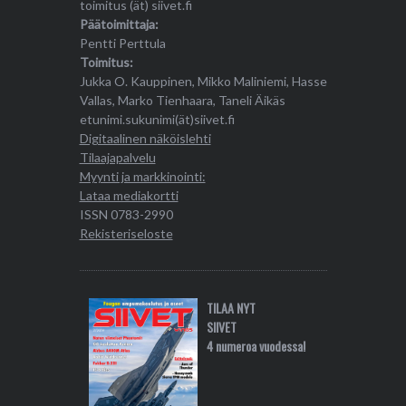
toimitus (ät) siivet.fi
Päätoimittaja:
Pentti Perttula
Toimitus:
Jukka O. Kauppinen, Mikko Maliniemi, Hasse
Vallas, Marko Tienhaara, Taneli Äikäs
etunimi.sukunimi(ät)siivet.fi
Digitaalinen näköislehti
Tilaajapalvelu
Myynti ja markkinointi:
Lataa mediakortti
ISSN 0783-2990
Rekisteriseloste
TILAA NYT
SIIVET
4 numeroa vuodessa!