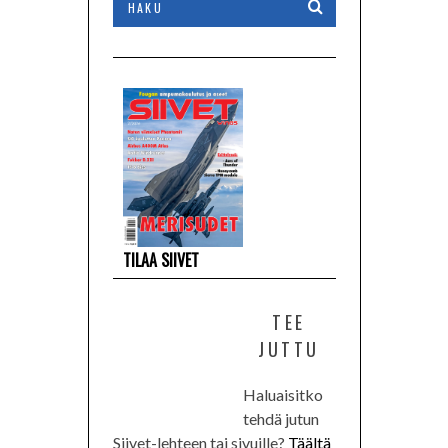
TILAA SIIVET
TEE
JUTTU
Haluaisitko
tehdä jutun
Siivet-lehteen tai sivuille?
Täältä